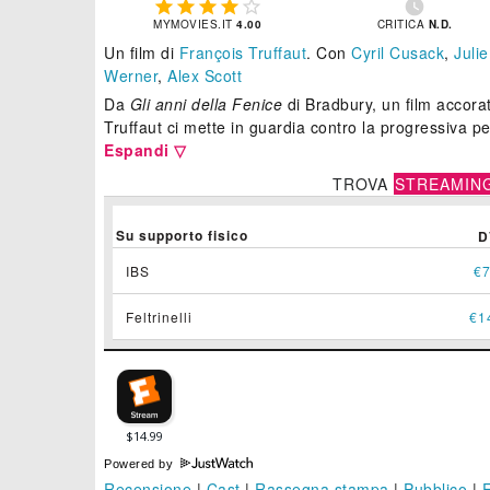






MYMOVIES.IT
4.00
CRITICA
N.D.
Un film di
François Truffaut
.
Con
Cyril Cusack
,
Julie
Werner
,
Alex Scott
Da
Gli anni della Fenice
di Bradbury, un film accorat
Truffaut ci mette in guardia contro la progressiva p
Espandi ▽
TROVA
STREAMIN
Su supporto fisico
D
IBS
€7
Feltrinelli
€1
Powered by
Recensione
|
Cast
|
Rassegna stampa
|
Pubblico
|