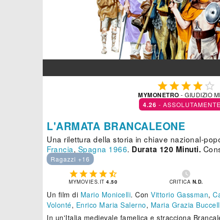





MYMONETRO
- GIUDIZIO 
4.26
- ASSOLUTAMENTE
L'ARMATA BRANCALEONE
Una rilettura della storia in chiave nazional-pop
Francia
,
Spagna
1966
.
Consi
Durata 120 Minuti.
Ragazzi +16






MYMOVIES.IT
4.50
CRITICA
N.D.
Un film di
Mario Monicelli
.
Con
Vittorio Gassman
,
C
Volonté
,
Enrico Maria Salerno
,
Maria Grazia Buccel
In un'Italia medievale famelica e stracciona Branca