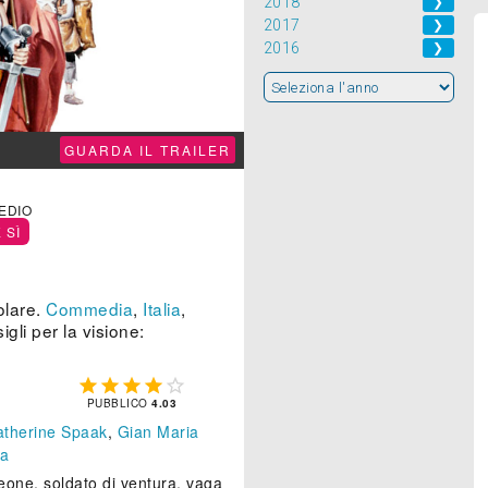
2018
❯
2017
❯
2016
❯
GUARDA IL TRAILER
MEDIO
 SÌ
olare.
Commedia
,
Italia
,
gli per la visione:





PUBBLICO
4.03
atherine Spaak
,
Gian Maria
la
leone, soldato di ventura, vaga