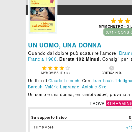



MYMONETRO
- GI
3.71
- CONSI
UN UOMO, UNA DONNA
Quando dal dolore può scaturire l'amore.
Dramm
Francia
1966
.
Consigli per l
Durata 102 Minuti.






MYMOVIES.IT
4.00
CRITICA
N.D.
Un film di
Claude Lelouch
.
Con
Jean-Louis Trintign
Barouh
,
Valérie Lagrange
,
Antoine Sire
Un uomo e una donna, entrambi vedovi, provano a 
TROVA
STREAMIN
Su supporto fisico
D
Film&More
€1