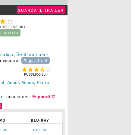
GUARDA IL TRAILER


UDIZIO MEDIO
GLIATO SÌ
atico
,
Sentimentale
-
a visione:
Ragazzi +16





PUBBLICO
3.41
ant
,
Anouk Aimée
,
Pierre
re-innamorarsi.
Espandi ▽
G
VD
BLU-RAY
2,99
€17,99