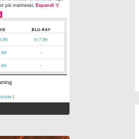
cor più malmessi.
Espandi ▽
G
VD
BLU-RAY
2,99
€17,99
,99
-
,99
-
Forum
|