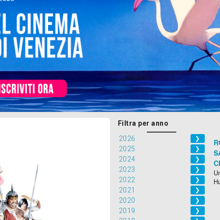
Filtra per anno
2026
❯
R
2025
❯
S
2024
❯
C
2023
❯
Un
2022
❯
H
2021
❯
2020
❯
2019
❯