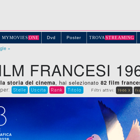
Dvd
Poster
MYMOVIE
S
ONE
TROV
A
STREAMING
ogle »
ILM FRANCESI 19
, hai selezionato
ella storia del cinema
82 film france
 per:
Stelle
Uscita
Rank
Titolo
Filtri attivi:
1966 X
fr