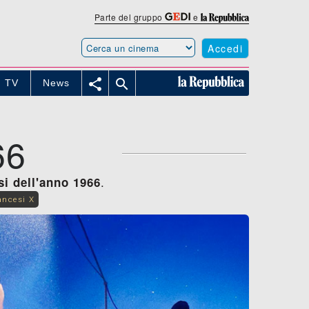
Parte del gruppo
e
Accedi


TV
News
66
.
si dell'anno 1966
ancesi X