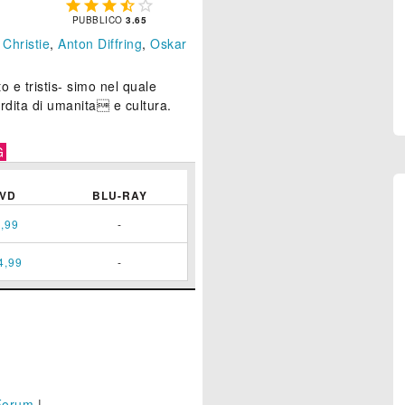





PUBBLICO
3.65
 Christie
,
Anton Diffring
,
Oskar
o e tristis- simo nel quale
erdita di umanita e cultura.
G
VD
BLU-RAY
,99
-
4,99
-
Forum
|