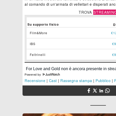
al comando di un'armata di velleitari e disperati an
TROVA
STREAMIN
Su supporto fisico
D
Film&More
€1
IBS
€9
Feltrinelli
€9
Powered by
Recensione
|
Cast
|
Rassegna stampa
|
Pubblico
|