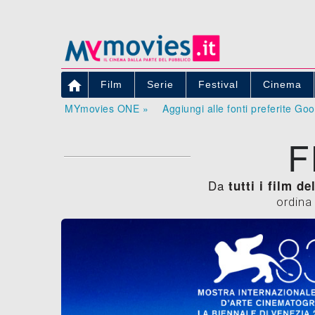

Film
Serie
Festival
Cinema
MYmovies ONE »
Aggiungi alle fonti preferite Go
F
Da
tutti i film d
ordina