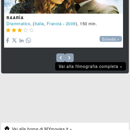
BAARÌA
Drammatico
, (
Italia
,
Francia
-
2009
), 150 min.





Scheda »
Vai alla filmografia completa »

Vai alla home di MYmovies.it »