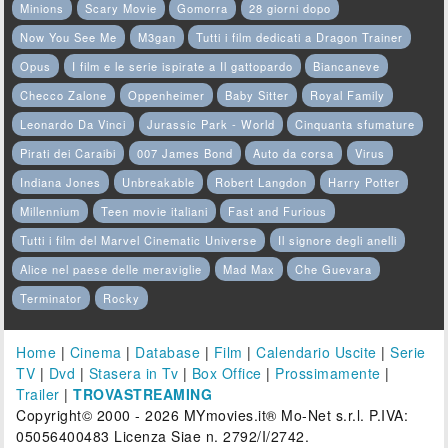
Minions
Scary Movie
Gomorra
28 giorni dopo
Now You See Me
M3gan
Tutti i film dedicati a Dragon Trainer
Opus
I film e le serie ispirate a Il gattopardo
Biancaneve
Checco Zalone
Oppenheimer
Baby Sitter
Royal Family
Leonardo Da Vinci
Jurassic Park - World
Cinquanta sfumature
Pirati dei Caraibi
007 James Bond
Auto da corsa
Virus
Indiana Jones
Unbreakable
Robert Langdon
Harry Potter
Millennium
Teen movie italiani
Fast and Furious
Tutti i film del Marvel Cinematic Universe
Il signore degli anelli
Alice nel paese delle meraviglie
Mad Max
Che Guevara
Terminator
Rocky
Home
|
Cinema
|
Database
|
Film
|
Calendario Uscite
|
Serie
TV
|
Dvd
|
Stasera in Tv
|
Box Office
|
Prossimamente
|
Trailer
|
TROVASTREAMING
Copyright© 2000 - 2026 MYmovies.it® Mo-Net s.r.l. P.IVA:
05056400483 Licenza Siae n. 2792/I/2742.