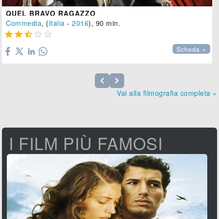
QUEL BRAVO RAGAZZO
Commedia
, (
Italia
-
2016
), 90 min.





Scheda »
Vai alla filmografia completa »
I FILM PIÙ FAMOSI