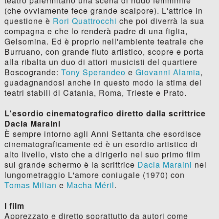
teatro palermitano una scena di nudo femminile
(che ovviamente fece grande scalpore). L'attrice in
questione è
Rori Quattrocchi
che poi diverrà la sua
compagna e che lo renderà padre di una figlia,
Gelsomina. Ed è proprio nell'ambiente teatrale che
Burruano, con grande fiuto artistico, scopre e porta
alla ribalta un duo di attori musicisti del quartiere
Boscogrande:
Tony Sperandeo
e
Giovanni Alamia
,
guadagnandosi anche in questo modo la stima dei
teatri stabili di Catania, Roma, Trieste e Prato.
L'esordio cinematografico diretto dalla scrittrice
Dacia Maraini
È sempre intorno agli Anni Settanta che esordisce
cinematograficamente ed è un esordio artistico di
alto livello, visto che a dirigerlo nel suo primo film
sul grande schermo è la scrittrice
Dacia Maraini
nel
lungometraggio L'amore coniugale (1970) con
Tomas Milian
e
Macha Méril
.
I film
Apprezzato e diretto soprattutto da autori come