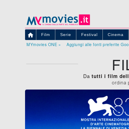

Film
Serie
Festival
Cinema
MYmovies ONE »
Aggiungi alle fonti preferite Go
FI
Da
tutti i film de
ordina 