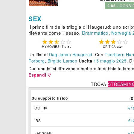
2.86
- CONSI
SEX
Il primo film della trilogia di Haugerud: uno scr
rilevante come il sesso.
Drammatico
,
Norvegia










MYMOVIES.IT
2.50
CRITICA
3.21
Un film di
Dag Johan Haugerud
.
Con
Thorbjørn Har
Forberg
,
Birgitte Larsen
Uscita
15
maggio 2025
. D
Due uomini si ritrovano a mettere in dubbio le loro o
Espandi ▽
TROVA
STREAMIN
Su supporto fisico
D
CG | tv
€1
IBS
€1
Feltrinelli
€1