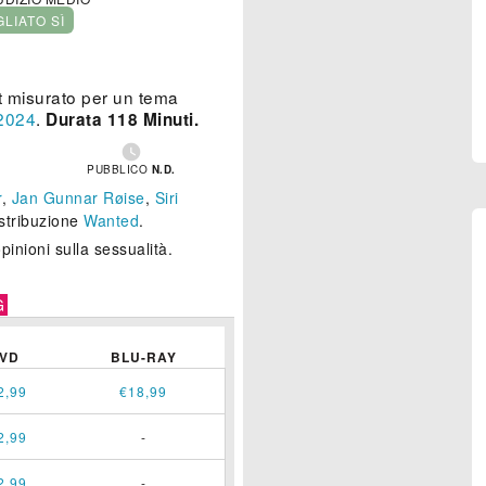
GLIATO SÌ
ipt misurato per un tema
2024
.
Durata 118 Minuti.

PUBBLICO
N.D.
r
,
Jan Gunnar Røise
,
Siri
istribuzione
Wanted
.
pinioni sulla sessualità.
G
VD
BLU-RAY
2,99
€18,99
2,99
-
2,99
-