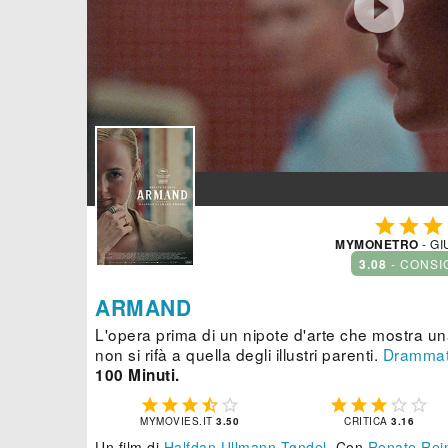




MYMONETRO
- GI
3.08
- CONSI
ARMAND
L'opera prima di un nipote d'arte che mostra un
non si rifà a quella degli illustri parenti.
Drammat
100 Minuti.










MYMOVIES.IT
3.50
CRITICA
3.16
Un film di
Halfdan Ullmann Tøndel
.
Con
Renate Rei