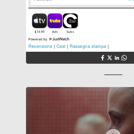
Powered by
Recensione
|
Cast
|
Rassegna stampa
|