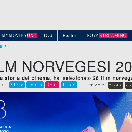
Dvd
Poster
MYMOVIE
S
ONE
TROV
A
STREAMING
ogle »
LM NORVEGESI 2
, hai selezionato
lla storia del cinema
26 film norveg
per:
Stelle
Uscita
Rank
Titolo
Filtri attivi:
2024 X
no