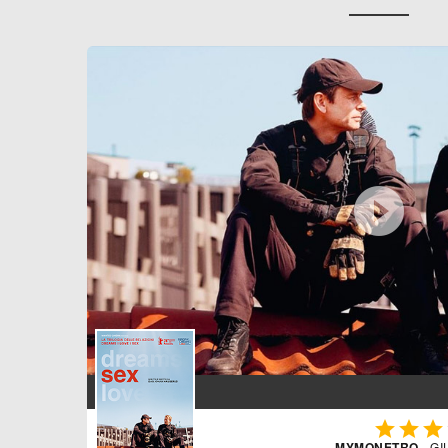




MYMONETRO
- GI