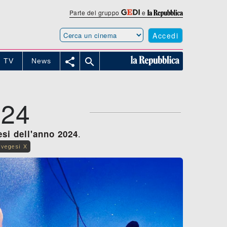
Parte del gruppo
e
Accedi


TV
News
024
.
esi dell'anno 2024
rvegesi X