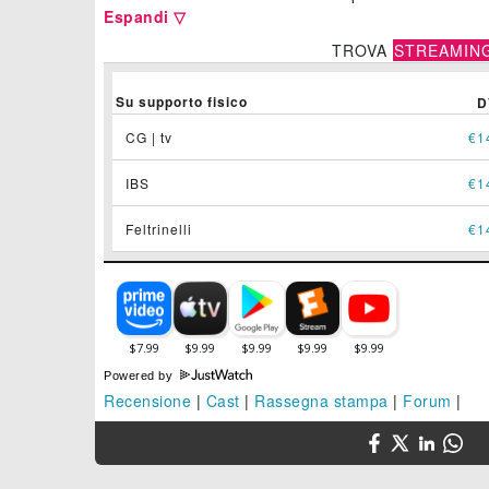
Espandi ▽
TROVA
STREAMIN
Su supporto fisico
D
CG | tv
€1
IBS
€1
Feltrinelli
€1
Powered by
Recensione
|
Cast
|
Rassegna stampa
|
Forum
|