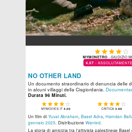





MYMONETRO
- GIUDIZIO 
4.07
- ASSOLUTAMENTE
NO OTHER LAND
Un documento straordinario di denuncia delle de
in alcuni villaggi della Cisgiordania.
Documentar
Durata 96 Minuti.










MYMOVIES.IT
4.00
CRITICA
3.96
Un film di
Yuval Abraham
,
Basel Adra
,
Hamdan Ball
gennaio 2025
. Distribuzione
Wanted
.
La storia di amicizia tra l'attivista palestinese Basel 