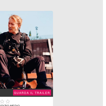
GUARDA IL TRAILER


UDIZIO MEDIO