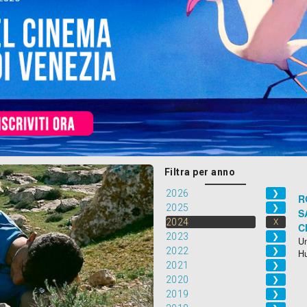
Filtra per anno
2026
❯
R
2025
❯
S
2024
X
C
2023
❯
Un
2022
❯
H
2021
❯
2020
❯
2019
❯