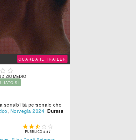
GUARDA IL TRAILER


UDIZIO MEDIO
GLIATO SÌ
a sensibilità personale che
ico
,
Norvegia
2024
.
Durata





PUBBLICO
2.57
nsve
,
Ellen Dorrit Petersen
,