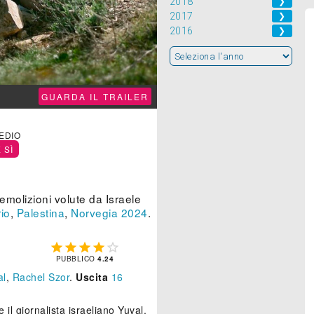
2018
❯
2017
❯
2016
❯
GUARDA IL TRAILER
MEDIO
 SÌ
molizioni volute da Israele
io
,
Palestina
,
Norvegia
2024
.





PUBBLICO
4.24
al
,
Rachel Szor
.
Uscita
16
e il giornalista israeliano Yuval.