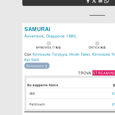
SAMURAI
Avventura
,
Giappone
1980
.


MYMOVIES.IT
N.D.
CRITICA
N.D.
Con
Kinnosuke Torojuya
,
Hiroki Takei
,
Kinnosuke Y
Kei Satô
Recensione ❯
TROVA
STREAMIN
Su supporto fisico
IBS
€
Feltrinelli
€