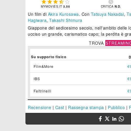






MYMOVIES.IT
3.50
CRITICA
N.D.
Un film di
Akira Kurosawa
.
Con
Tatsuya Nakadai
,
T
Hagiwara
,
Takashi Shimura
Giappone del sedicesimo secolo, nell'ambito delle lot
ucciso un grande, carismatico capo; la perdita è grav
TROVA
STREAMIN
Su supporto fisico
Film&More
€
IBS
€
Feltrinelli
€
Recensione
|
Cast
|
Rassegna stampa
|
Pubblico
|