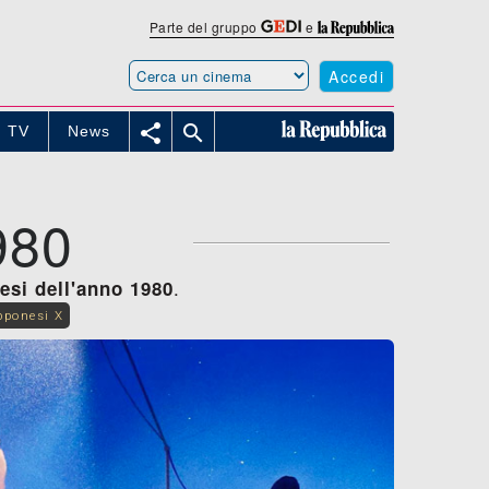
Parte del gruppo
e
Accedi


TV
News
980
.
esi dell'anno 1980
pponesi X