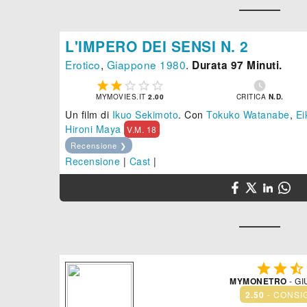
L'IMPERO DEI SENSI N. 2
Erotico
,
Giappone
1980
.
Durata 97 Minuti.






MYMOVIES.IT
2.00
CRITICA
N.D.
Un film di
Ikuo Sekimoto
.
Con
Tokuko Watanabe
,
Ei
Hironi Maya
V.M. 18
Recensione ❯
Recensione
|
Cast
|



MYMONETRO
- GI
2.50
- CONSI