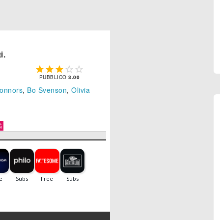
i.





PUBBLICO
3.00
onnors
,
Bo Svenson
,
Olivia
G