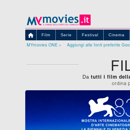

Film
Serie
Festival
Cinema
MYmovies ONE »
Aggiungi alle fonti preferite Go
FI
Da
tutti i film del
ordina 