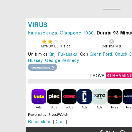
VIRUS
Fantascienza
,
Giappone
1980
.
Durata 93 Minut






MYMOVIES.IT
2.00
CRITICA
N.D.
Un film di
Kinji Fukasaku
.
Con
Glenn Ford
,
Chuck C
Hussey
,
George Kennedy
Recensione ❯
TROVA
STREAMIN
Powered by
Recensione
|
Cast
|