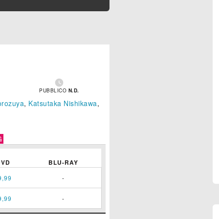

PUBBLICO
N.D.
orozuya
,
Katsutaka Nishikawa
,
G
DVD
BLU-RAY
9,99
-
9,99
-