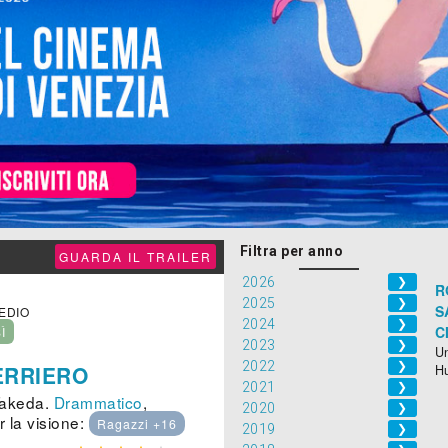
Filtra per anno
GUARDA IL TRAILER
2026
❯
R
2025
❯
S
MEDIO
2024
❯
C
SÌ
2023
❯
Un
2022
❯
ERRIERO
H
2021
❯
 Takeda.
Drammatico
,
2020
❯
r la visione:
Ragazzi +16
2019
❯