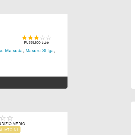





PUBBLICO
3.00
ko Matsuda
,
Masuro Shiga
,


UDIZIO MEDIO
GLIATO NÌ