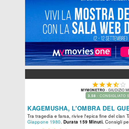





MYMONETRO
- GIUDIZIO 
3.58
- CONSIGLIATO 
KAGEMUSHA, L'OMBRA DEL GU
Tra tragedia e farsa, rivive l'epica fine del clan
Giappone
1980
.
Consigli pe
Durata 159 Minuti.