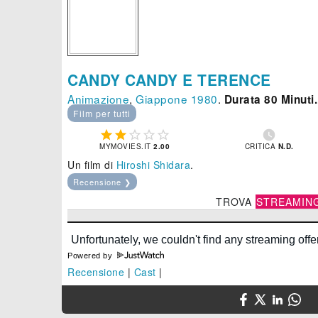
CANDY CANDY E TERENCE
Animazione
,
Giappone
1980
.
Durata 80 Minuti.
Film per tutti






MYMOVIES.IT
2.00
CRITICA
N.D.
Un film di
Hiroshi Shidara
.
Recensione ❯
TROVA
STREAMIN
Powered by
Recensione
|
Cast
|