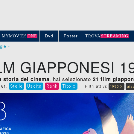
Dvd
Poster
MYMOVIE
S
ONE
TROV
A
STREAMING
ogle »
LM GIAPPONESI 1
, hai selezionato
la storia del cinema
21 film giappon
per:
Stelle
Uscita
Rank
Titolo
Filtri attivi:
1980 X
gia