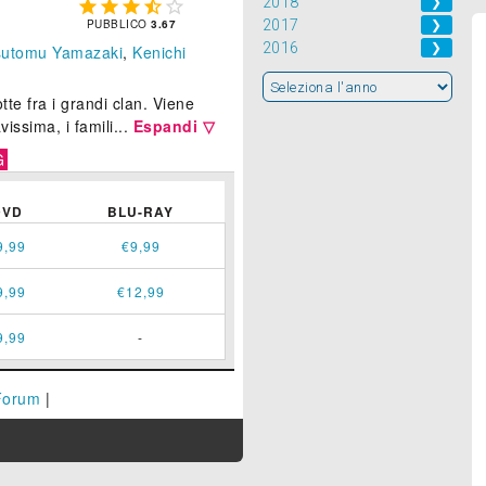
2018
❯





PUBBLICO
3.67
2017
❯
2016
❯
sutomu Yamazaki
,
Kenichi
te fra i grandi clan. Viene
issima, i famili...
Espandi ▽
G
DVD
BLU-RAY
9,99
€9,99
9,99
€12,99
9,99
-
Forum
|