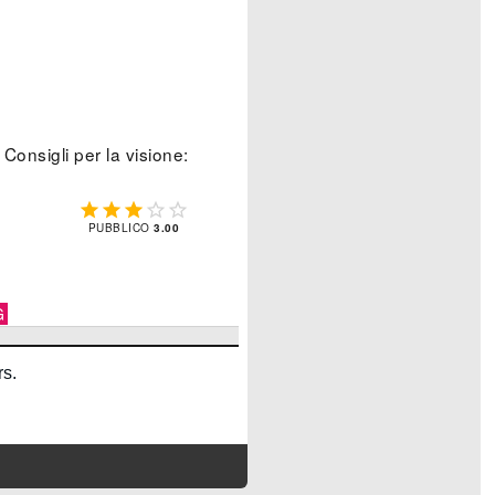
Consigli per la visione:





PUBBLICO
3.00
G