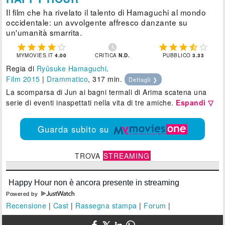
Il film che ha rivelato il talento di Hamaguchi al mondo
occidentale: un avvolgente affresco danzante su
un'umanità smarrita.











MYMOVIES.IT
4.00
CRITICA
N.D.
PUBBLICO
3.33
Regia di
Ryûsuke Hamaguchi
.
Film 2015
|
Drammatico
, 317 min.
Dettagli ❯
La scomparsa di Jun ai bagni termali di Arima scatena una
serie di eventi inaspettati nella vita di tre amiche.
Espandi ▽
Guarda subito su
TROVA
STREAMING
Powered by
Recensione
|
Cast
|
Rassegna stampa
|
Forum
|