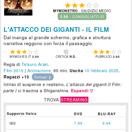





MYMONETRO
- GIUDIZIO MEDIO
2.98
- CONSIGLIATO SÌ
L'ATTACCO DEI GIGANTI - IL FILM
Dal manga al grande schermo, grafica e struttura
narrativa reggono con forza il passaggio.











MYMOVIES.IT
3.00
CRITICA
N.D.
PUBBLICO
2.95
Regia di
Tetsuro Araki
.
Film 2015
|
Animazione
, 90 min.
Uscita
10
febbraio 2025
.
Ragazzi +13
.
Dettagli ❯
Intriso di suspence e realismo,
L'attacco dei giganti-Il Film:
parte I
ci trascina a Shiganshina.
Espandi ▽
TROVA
STREAMING
Supporto fisico
DVD
BLU-RAY
IBS
7,99
9,99