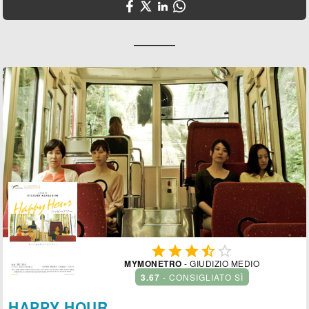





MYMONETRO
- GIUDIZIO MEDIO
3.67
- CONSIGLIATO SÌ
HAPPY HOUR