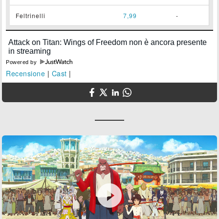
Feltrinelli
7,99
-
Powered by
Recensione
|
Cast
|
