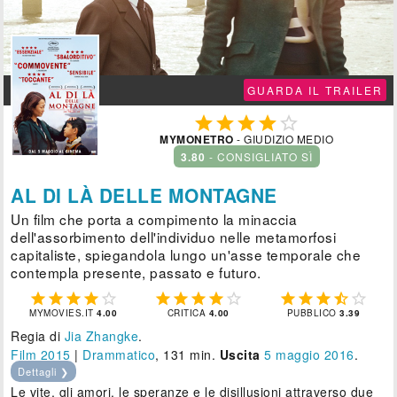
GUARDA IL TRAILER





MYMONETRO
- GIUDIZIO MEDIO
3.80
- CONSIGLIATO SÌ
AL DI LÀ DELLE MONTAGNE
Un film che porta a compimento la minaccia
dell'assorbimento dell'individuo nelle metamorfosi
capitaliste, spiegandola lungo un'asse temporale che
contempla presente, passato e futuro.















MYMOVIES.IT
4.00
CRITICA
4.00
PUBBLICO
3.39
Regia di
Jia Zhangke
.
Film 2015
|
Drammatico
, 131 min.
Uscita
5
maggio 2016
.
Dettagli ❯
Le vite, gli amori, le speranze e le disillusioni attraverso due