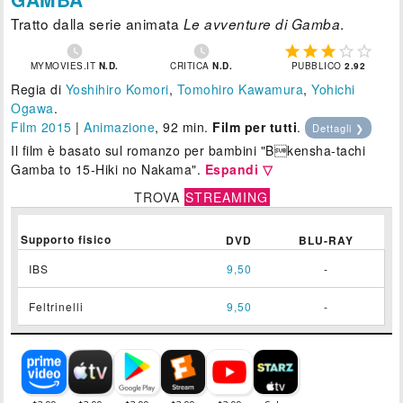
Tratto dalla serie animata
.
Le avventure di Gamba







MYMOVIES.IT
N.D.
CRITICA
N.D.
PUBBLICO
2.92
Regia di
Yoshihiro Komori
,
Tomohiro Kawamura
,
Yohichi
Ogawa
.
Film 2015
|
Animazione
, 92 min.
Film per tutti
.
Dettagli ❯
Il film è basato sul romanzo per bambini "Bkensha-tachi
Gamba to 15-Hiki no Nakama".
Espandi ▽
TROVA
STREAMING
Supporto fisico
DVD
BLU-RAY
IBS
9,50
-
Feltrinelli
9,50
-