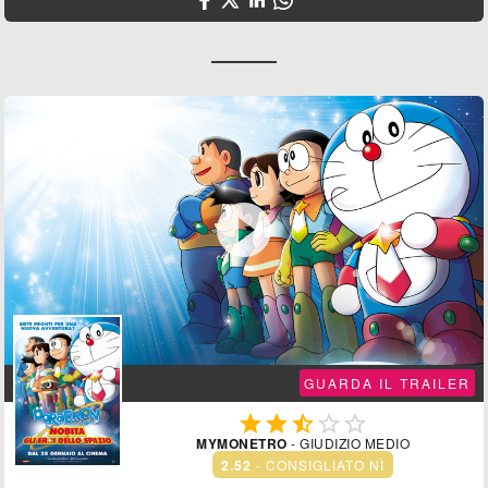

GUARDA IL TRAILER





MYMONETRO
- GIUDIZIO MEDIO
2.52
- CONSIGLIATO NÌ