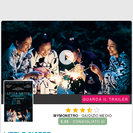

GUARDA IL TRAILER





MYMONETRO
- GIUDIZIO MEDIO
3.35
- CONSIGLIATO SÌ