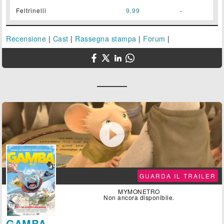
Feltrinelli
9,99
-
Recensione
|
Cast
|
Rassegna stampa
|
Forum
|

GUARDA IL TRAILER
MYMONETRO
Non ancora disponibile.
GAMBA