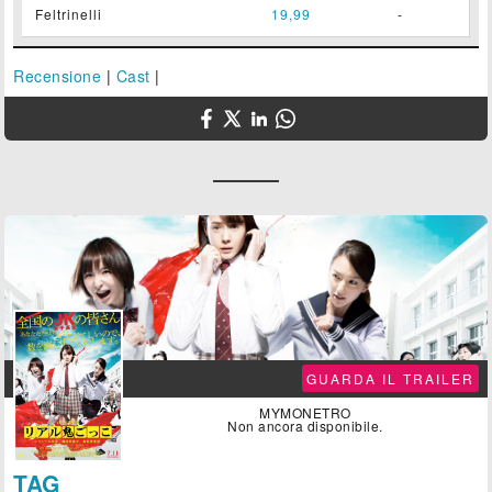
Feltrinelli
19,99
-
Recensione
|
Cast
|

GUARDA IL TRAILER
MYMONETRO
Non ancora disponibile.
TAG