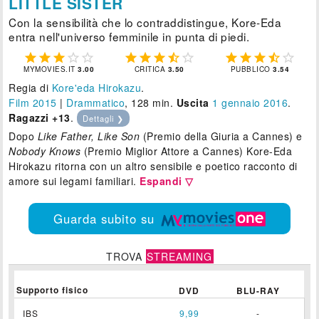
LITTLE SISTER
Con la sensibilità che lo contraddistingue, Kore-Eda
entra nell'universo femminile in punta di piedi.















MYMOVIES.IT
3.00
CRITICA
3.50
PUBBLICO
3.54
Regia di
Kore'eda Hirokazu
.
Film 2015
|
Drammatico
, 128 min.
Uscita
1
gennaio 2016
.
Ragazzi +13
.
Dettagli ❯
Dopo
Like Father, Like Son
(Premio della Giuria a Cannes) e
Nobody Knows
(Premio Miglior Attore a Cannes) Kore-Eda
Hirokazu ritorna con un altro sensibile e poetico racconto di
amore sui legami familiari.
Espandi ▽
Guarda subito su
TROVA
STREAMING
Supporto fisico
DVD
BLU-RAY
IBS
9,99
-