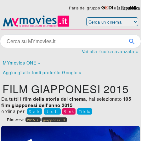
Parte del gruppo
e
Vai alla ricerca avanzata »
MYmovies ONE »
Aggiungi alle fonti preferite Google »
FILM GIAPPONESI 2015
Da
tutti i film della storia del cinema
, hai selezionato
105
film giapponesi dell'anno 2015
.
ordina per:
Stelle
Uscita
Rank
Titolo
Filtri attivi:
2015 X
giapponesi X