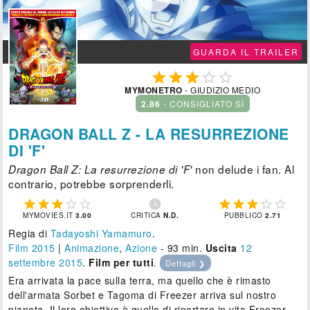
GUARDA IL TRAILER





MYMONETRO
- GIUDIZIO MEDIO
2.86
- CONSIGLIATO SÌ
DRAGON BALL Z - LA RESURREZIONE
DI 'F'
non delude i fan. Al
Dragon Ball Z: La resurrezione di 'F'
contrario, potrebbe sorprenderli.











MYMOVIES.IT
3.00
CRITICA
N.D.
PUBBLICO
2.71
Regia di
Tadayoshi Yamamuro
.
Film 2015
|
Animazione
,
Azione
- 93 min.
Uscita
12
settembre 2015
.
Film per tutti
.
Dettagli ❯
Era arrivata la pace sulla terra, ma quello che è rimasto
dell'armata Sorbet e Tagoma di Freezer arriva sul nostro
pianeta. Il loro obiettivo è quello di riportare in vita Freezer