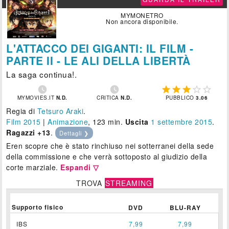
MYMONETRO
Non ancora disponibile.
L'ATTACCO DEI GIGANTI: IL FILM -
PARTE II - LE ALI DELLA LIBERTÀ
La saga continua!.







MYMOVIES.IT
N.D.
CRITICA
N.D.
PUBBLICO
3.06
Regia di
Tetsuro Araki
.
Film 2015
|
Animazione
, 123 min.
Uscita
1
settembre 2015
.
Ragazzi +13
.
Dettagli ❯
Eren scopre che è stato rinchiuso nei sotterranei della sede
della commissione e che verrà sottoposto al giudizio della
corte marziale.
Espandi ▽
TROVA
STREAMING
Supporto fisico
DVD
BLU-RAY
IBS
7,99
7,99