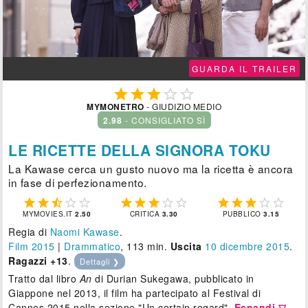
GUARDA IL TRAILER





MYMONETRO
- GIUDIZIO MEDIO
2.98
- CONSIGLIATO SÌ
LE RICETTE DELLA SIGNORA TOKU
La Kawase cerca un gusto nuovo ma la ricetta è ancora
in fase di perfezionamento.















MYMOVIES.IT
2.50
CRITICA
3.30
PUBBLICO
3.15
Regia di
Naomi Kawase
.
Film 2015
|
Drammatico
, 113 min.
Uscita
10
dicembre 2015
.
Ragazzi +13
.
Dettagli ❯
Tratto dal libro
An
di Durian Sukegawa, pubblicato in
Giappone nel 2013, il film ha partecipato al Festival di
Cannes 2015 nella sezione "Un certain regard".
Espandi ▽