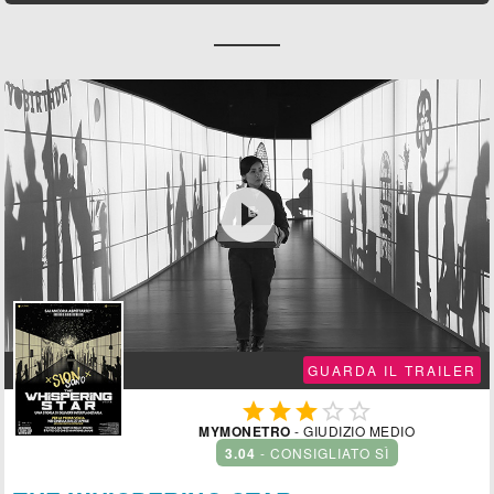

GUARDA IL TRAILER





MYMONETRO
- GIUDIZIO MEDIO
3.04
- CONSIGLIATO SÌ