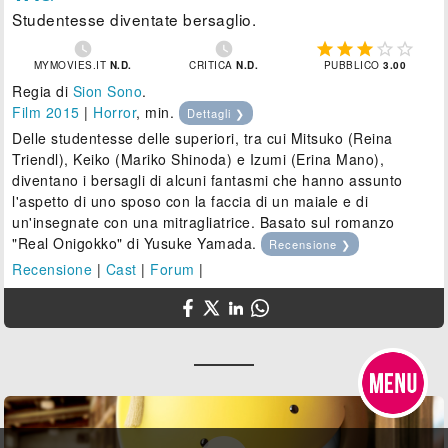
Studentesse diventate bersaglio.







MYMOVIES.IT
N.D.
CRITICA
N.D.
PUBBLICO
3.00
Regia di
Sion Sono
.
Film 2015
|
Horror
, min.
Dettagli ❯
Delle studentesse delle superiori, tra cui Mitsuko (Reina
Triendl), Keiko (Mariko Shinoda) e Izumi (Erina Mano),
diventano i bersagli di alcuni fantasmi che hanno assunto
l'aspetto di uno sposo con la faccia di un maiale e di
un'insegnate con una mitragliatrice. Basato sul romanzo
"Real Onigokko" di Yusuke Yamada.
Recensione ❯
Recensione
|
Cast
|
Forum
|