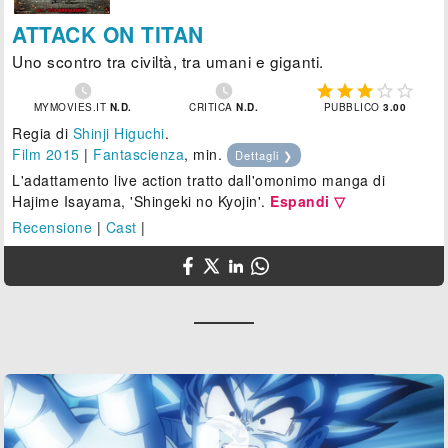
ATTACK ON TITAN
Uno scontro tra civiltà, tra umani e giganti.







MYMOVIES.IT
N.D.
CRITICA
N.D.
PUBBLICO
3.00
Regia di
Shinji Higuchi
.
Film 2015
|
Fantascienza
, min.
Dettagli ❯
L'adattamento live action tratto dall'omonimo manga di
Hajime Isayama, 'Shingeki no Kyojin'.
Espandi ▽
Recensione
|
Cast
|
