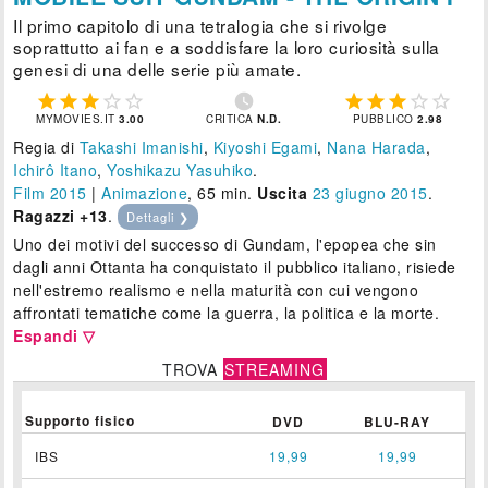
Il primo capitolo di una tetralogia che si rivolge
soprattutto ai fan e a soddisfare la loro curiosità sulla
genesi di una delle serie più amate.











MYMOVIES.IT
3.00
CRITICA
N.D.
PUBBLICO
2.98
Regia di
Takashi Imanishi
,
Kiyoshi Egami
,
Nana Harada
,
Ichirô Itano
,
Yoshikazu Yasuhiko
.
Film 2015
|
Animazione
, 65 min.
Uscita
23
giugno 2015
.
Ragazzi +13
.
Dettagli ❯
Uno dei motivi del successo di Gundam, l'epopea che sin
dagli anni Ottanta ha conquistato il pubblico italiano, risiede
nell'estremo realismo e nella maturità con cui vengono
affrontati tematiche come la guerra, la politica e la morte.
Espandi ▽
TROVA
STREAMING
Supporto fisico
DVD
BLU-RAY
IBS
19,99
19,99