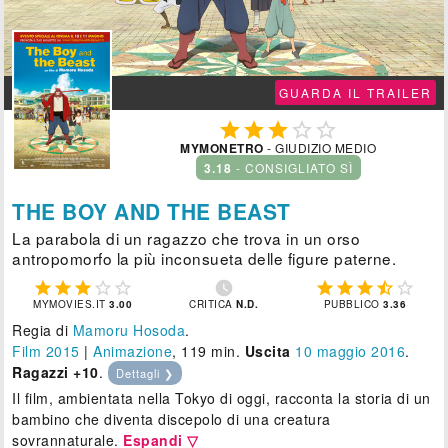
GUARDA IL TRAILER





MYMONETRO
- GIUDIZIO MEDIO
3.18
- CONSIGLIATO SÌ
THE BOY AND THE BEAST
La parabola di un ragazzo che trova in un orso
antropomorfo la più inconsueta delle figure paterne.











MYMOVIES.IT
3.00
CRITICA
N.D.
PUBBLICO
3.36
Regia di
Mamoru Hosoda
.
Film 2015
|
Animazione
, 119 min.
Uscita
10
maggio 2016
.
Ragazzi +10
.
Dettagli ❯
Il film, ambientata nella Tokyo di oggi, racconta la storia di un
bambino che diventa discepolo di una creatura
sovrannaturale.
Espandi ▽