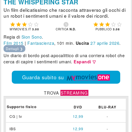
THE WHISPERING STAR
Un film delicatissimo che racconta attraverso gli occhi di
un robot i sentimenti umani e il valore dei ricordi.











MYMOVIES.IT
3.00
CRITICA
N.D.
PUBBLICO
3.08
Regia di
Sion Sono
.
Film 2015
|
Fantascienza
, 101 min.
Uscita
27
aprile 2026
.
Dettagli ❯
Un diario di bordo post-apocalittico di una corriera robot che
cerca di capire i sentimenti umani.
Espandi ▽
Guarda subito su
TROVA
STREAMING
Supporto fisico
DVD
BLU-RAY
CG | tv
12,99
-
IBS
12,99
-