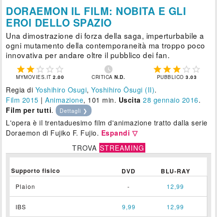
DORAEMON IL FILM: NOBITA E GLI
EROI DELLO SPAZIO
Una dimostrazione di forza della saga, imperturbabile a
ogni mutamento della contemporaneità ma troppo poco
innovativa per andare oltre il pubblico dei fan.











MYMOVIES.IT
2.00
CRITICA
N.D.
PUBBLICO
3.03
Regia di
Yoshihiro Osugi
,
Yoshihiro Ôsugi (II)
.
Film 2015
|
Animazione
, 101 min.
Uscita
28
gennaio 2016
.
Film per tutti
.
Dettagli ❯
L'opera è il trentaduesimo film d'animazione tratto dalla serie
Doraemon di Fujiko F. Fujio.
Espandi ▽
TROVA
STREAMING
Supporto fisico
DVD
BLU-RAY
Plaion
-
12,99
IBS
9,99
12,99