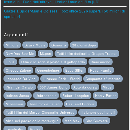
Insidious - Fuori dall'altrove, il trailer finale del film [HD]
Grazie a Spider-Man e Odissea il box office 2026 supera i 50 milioni di
spettatori
Argomenti
Minions
Scary Movie
Gomorra
28 giorni dopo
Now You See Me
M3gan
Tutti i film dedicati a Dragon Trainer
Opus
I film e le serie ispirate a Il gattopardo
Biancaneve
Checco Zalone
Oppenheimer
Baby Sitter
Royal Family
Leonardo Da Vinci
Jurassic Park - World
Cinquanta sfumature
Pirati dei Caraibi
007 James Bond
Auto da corsa
Virus
Indiana Jones
Unbreakable
Robert Langdon
Harry Potter
Millennium
Teen movie italiani
Fast and Furious
Tutti i film del Marvel Cinematic Universe
Il signore degli anelli
Alice nel paese delle meraviglie
Mad Max
Che Guevara
Terminator
Rocky