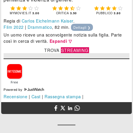















MYMOVIES.IT
3.00
CRITICA
3.50
PUBBLICO
3.80
Regia di
Carlos Eichelmann Kaiser
.
Film 2022
|
Drammatico
, 82 min.
Dettagli ❯
Un uomo riceve una sconvolgente notizia sulla figlia. Parte
così in cerca di verità.
Espandi ▽
TROVA
STREAMING
Powered by
Recensione
|
Cast
|
Rassegna stampa
|