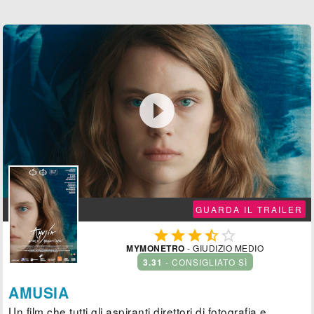

GUARDA IL TRAILER





MYMONETRO
- GIUDIZIO MEDIO
3.31
- CONSIGLIATO SÌ
AMUSIA
Un film che tutti gli aspiranti direttori di fotografia e