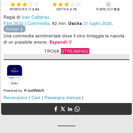











MYMOVIES.IT
3.00
CRITICA
2.75
PUBBLICO
N.D.
Regia di
Ivan Calbérac
.
Film 2022
|
Commedia
, 92 min.
Uscita
31
luglio 2025
.
Dettagli ❯
Una commedia sentimentale dove il vino tinteggia la nascita
di un possibile amore.
Espandi ▽
TROVA
STREAMING
Powered by
Recensione
|
Cast
|
Rassegna stampa
|