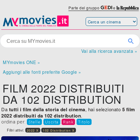
Parte del gruppo
e
Vai alla ricerca avanzata »
MYmovies ONE »
Aggiungi alle fonti preferite Google »
FILM 2022 DISTRIBUITI
DA 102 DISTRIBUTION
Da
tutti i film della storia del cinema
, hai selezionato
5 film
2022 distribuiti da 102 distribution
.
ordina per:
Stelle
Uscita
Rank
Titolo
Filtri attivi:
2022 X
102 Distribution X