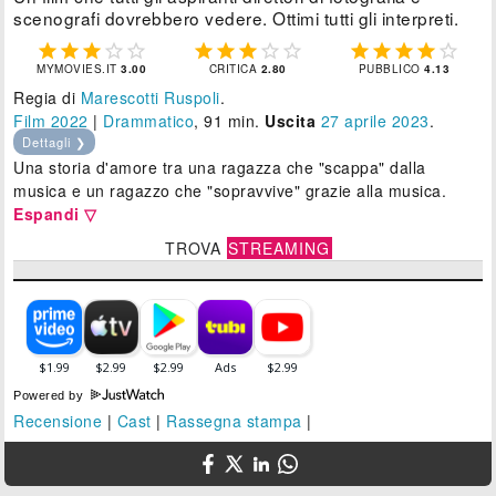
scenografi dovrebbero vedere. Ottimi tutti gli interpreti.















MYMOVIES.IT
3.00
CRITICA
2.80
PUBBLICO
4.13
Regia di
Marescotti Ruspoli
.
Film 2022
|
Drammatico
, 91 min.
Uscita
27
aprile 2023
.
Dettagli ❯
Una storia d'amore tra una ragazza che "scappa" dalla
musica e un ragazzo che "sopravvive" grazie alla musica.
Espandi ▽
TROVA
STREAMING
Powered by
Recensione
|
Cast
|
Rassegna stampa
|