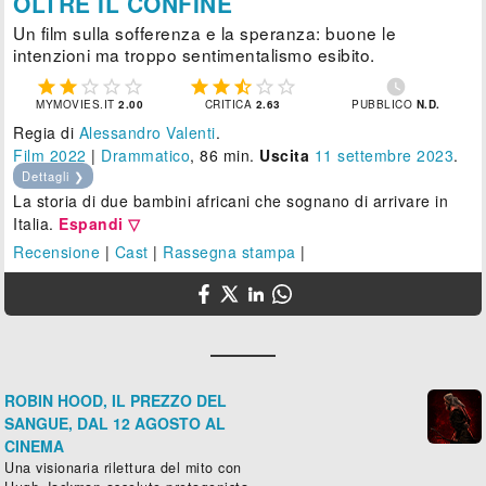
OLTRE IL CONFINE
Un film sulla sofferenza e la speranza: buone le
intenzioni ma troppo sentimentalismo esibito.











MYMOVIES.IT
2.00
CRITICA
2.63
PUBBLICO
N.D.
Regia di
Alessandro Valenti
.
Film 2022
|
Drammatico
, 86 min.
Uscita
11
settembre 2023
.
Dettagli ❯
La storia di due bambini africani che sognano di arrivare in
Italia.
Espandi ▽
Recensione
|
Cast
|
Rassegna stampa
|
ROBIN HOOD, IL PREZZO DEL
SANGUE, DAL 12 AGOSTO AL
CINEMA
Una visionaria rilettura del mito con