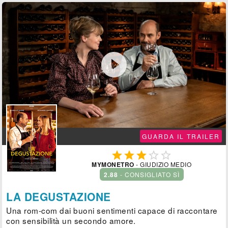

GUARDA IL TRAILER





MYMONETRO
- GIUDIZIO MEDIO
2.88
- CONSIGLIATO SÌ
LA DEGUSTAZIONE
Una rom-com dai buoni sentimenti capace di raccontare
con sensibilità un secondo amore.