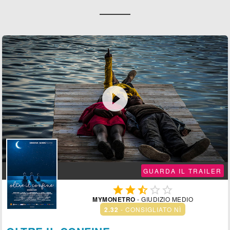

GUARDA IL TRAILER





MYMONETRO
- GIUDIZIO MEDIO
2.32
- CONSIGLIATO NÌ