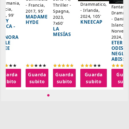
 Germania,
Drammatico,
Thriller -
- Francia,
Fantasci
rancia,
- Irlanda,
Spagna,
2017, 95'
Drammat
025, 99'
2024, 105'
MADAME
2023,
- Danim
ADY
KNEECAP
HYDE
7x60'
Islanda,
AZCA -
LA
Norvegi
A
MESÍAS
IGNORA
2024, 10
ETERNA
ELLE
ODISS
INEE
NEGLI
ABISSI
Guarda
Guarda
Guarda
Guarda
Guar
subito
subito
subito
subito
subi