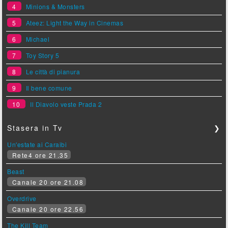
4
Minions & Monsters
5
Ateez: Light the Way in Cinemas
6
Michael
7
Toy Story 5
8
Le città di pianura
9
Il bene comune
10
Il Diavolo veste Prada 2
Stasera in Tv
❯
Un'estate ai Caraibi
Rete4 ore 21.35
Beast
Canale 20 ore 21.08
Overdrive
Canale 20 ore 22.56
The Kill Team