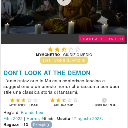
GUARDA IL TRAILER





MYMONETRO
- GIUDIZIO MEDIO
2.41
- CONSIGLIATO NÌ
DON'T LOOK AT THE DEMON
L'ambientazione in Malesia conferisce fascino e
suggestione a un onesto horror che racconta con buon
stile una classica storia di fantasmi.











MYMOVIES.IT
2.50
CRITICA
2.31
PUBBLICO
N.D.
Regia di
Brando Lee
.
Film 2022
|
Horror
, 95 min.
Uscita
17
agosto 2023
.
Ragazzi +13
.
Dettagli ❯