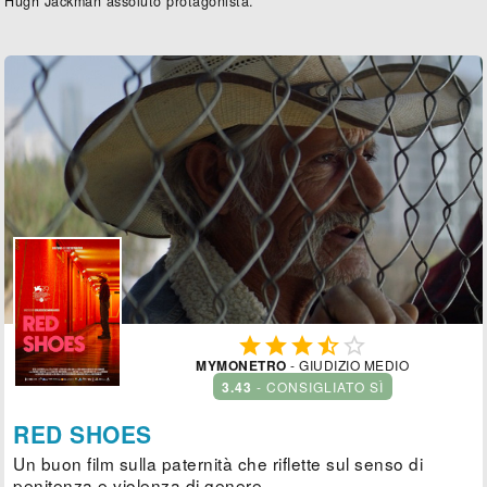
Hugh Jackman assoluto protagonista.





MYMONETRO
- GIUDIZIO MEDIO
3.43
- CONSIGLIATO SÌ
RED SHOES
Un buon film sulla paternità che riflette sul senso di
penitenza e violenza di genere.