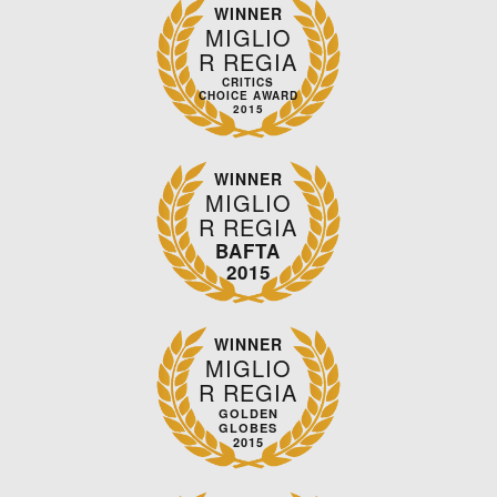
WINNER
MIGLIO
R REGIA
CRITICS
CHOICE AWARD
2015
WINNER
MIGLIO
R REGIA
BAFTA
2015
WINNER
MIGLIO
R REGIA
GOLDEN
GLOBES
2015