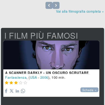
Vai alla filmografia completa »
I FILM PIÙ FAMOSI
A SCANNER DARKLY - UN OSCURO SCRUTARE
Fantascienza
, (
USA
-
2006
), 100 min.





Scheda »