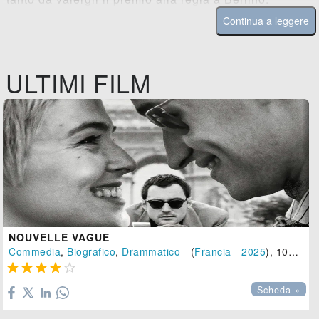
Continua a leggere
ULTIMI FILM
NOUVELLE VAGUE
Commedia
,
Biografico
,
Drammatico
- (
Francia
-
2025
), 106 min.





Scheda »