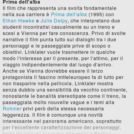
Prima dell'alba
Il film che rappresenta una svolta fondamentale
nella sua carriera è
Prima dell'alba
(1995) con
Ethan Hawke
e
Julie Delpy
, che interpretano due
studenti incontratisi casualmente su un treno e
scesi a Vienna per fare conoscenza. Privo di svolte
narrative il film punta tutto sui dialoghi tra i due
personaggi e le passeggiate prive di scopo o
obiettivi. Linklater vuole trasmettere in qualche
modo l'interesse per il presente, per l'attimo, per il
viaggio indipendentemente dal luogo d'arrivo.
Anche se Vienna dovrebbe essere il terzo
protagonista il fascino mitteleuropeo fa di tutto per
non trasparire nella pellicola. Linklater mostra
senza dubbio una sensibilità da vecchio continente,
nonostante le banalità stereotipate come il treno, la
passeggiata molto nouvelle vague e i temi alla
Rohmer
privi però della stessa necessaria
leggerezza. Il film è comunque una novità
interessante nel panorama americano, soprattutto
per l'eccellente caratterizzazione dei personaggi,
tanto da valergli il premio alla regia a Berlino.