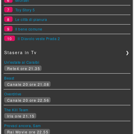
6
Michael
7
Toy Story 5
8
Le città di pianura
9
Il bene comune
10
Il Diavolo veste Prada 2
Stasera in Tv
❯
Un'estate ai Caraibi
Rete4 ore 21.35
Beast
Canale 20 ore 21.08
Overdrive
Canale 20 ore 22.56
The Kill Team
Iris ore 21.15
Provaci ancora, Sam
Rai Movie ore 22.55