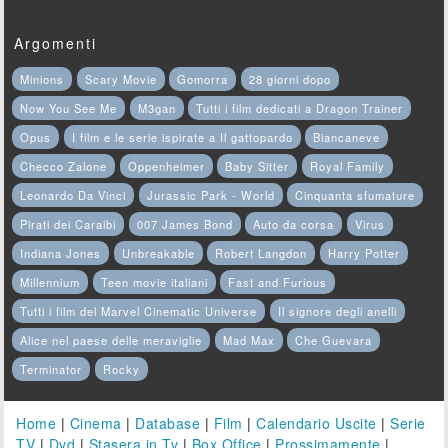
Argomenti
Minions
Scary Movie
Gomorra
28 giorni dopo
Now You See Me
M3gan
Tutti i film dedicati a Dragon Trainer
Opus
I film e le serie ispirate a Il gattopardo
Biancaneve
Checco Zalone
Oppenheimer
Baby Sitter
Royal Family
Leonardo Da Vinci
Jurassic Park - World
Cinquanta sfumature
Pirati dei Caraibi
007 James Bond
Auto da corsa
Virus
Indiana Jones
Unbreakable
Robert Langdon
Harry Potter
Millennium
Teen movie italiani
Fast and Furious
Tutti i film del Marvel Cinematic Universe
Il signore degli anelli
Alice nel paese delle meraviglie
Mad Max
Che Guevara
Terminator
Rocky
Home
|
Cinema
|
Database
|
Film
|
Calendario Uscite
|
Serie
TV
|
Dvd
|
Stasera in Tv
|
Box Office
|
Prossimamente
|