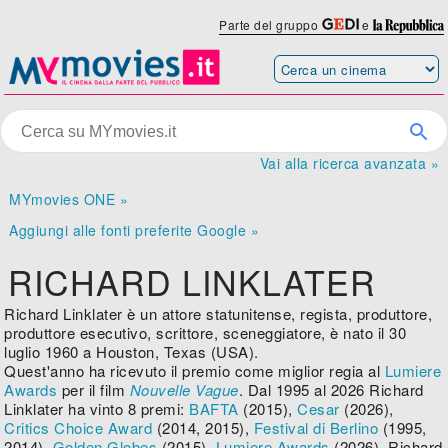
Parte del gruppo
e
Vai alla ricerca avanzata »
MYmovies ONE »
Aggiungi alle fonti preferite Google »
RICHARD LINKLATER
Richard Linklater è un attore statunitense, regista, produttore,
produttore esecutivo, scrittore, sceneggiatore, è nato il 30
luglio 1960 a Houston, Texas (USA).
Quest'anno ha ricevuto il premio come miglior regia al
Lumiere
Awards
per il film
Nouvelle Vague
. Dal 1995 al 2026 Richard
Linklater ha vinto 8 premi:
BAFTA
(2015),
Cesar
(2026),
Critics Choice Award
(2014, 2015),
Festival di Berlino
(1995,
2014),
Golden Globes
(2015),
Lumiere Awards
(2026). Richard