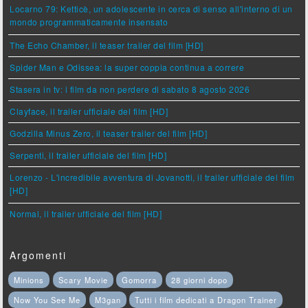
Locarno 79: Ketticè, un adolescente in cerca di senso all'interno di un
mondo programmaticamente insensato
The Echo Chamber, il teaser trailer del film [HD]
Spider Man e Odissea: la super coppia continua a correre
Stasera in tv: i film da non perdere di sabato 8 agosto 2026
Clayface, il trailer ufficiale del film [HD]
Godzilla Minus Zero, il teaser trailer del film [HD]
Serpenti, il trailer ufficiale del film [HD]
Lorenzo - L'incredibile avventura di Jovanotti, il trailer ufficiale del film
[HD]
Normal, il trailer ufficiale del film [HD]
Argomenti
Minions
Scary Movie
Gomorra
28 giorni dopo
Now You See Me
M3gan
Tutti i film dedicati a Dragon Trainer