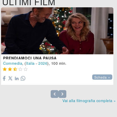
ULTIMI FILM
PRENDIAMOCI UNA PAUSA
Commedia
, (
Italia
-
2026
), 100 min.





Scheda »
Vai alla filmografia completa »