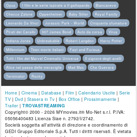
Opus
I film e le serie ispirate a Il gattopardo
Biancaneve
Checco Zalone
Oppenheimer
Baby Sitter
Royal Family
Leonardo Da Vinci
Jurassic Park - World
Cinquanta sfumature
Pirati dei Caraibi
007 James Bond
Auto da corsa
Virus
Indiana Jones
Unbreakable
Robert Langdon
Harry Potter
Millennium
Teen movie italiani
Fast and Furious
Tutti i film del Marvel Cinematic Universe
Il signore degli anelli
Alice nel paese delle meraviglie
Mad Max
Che Guevara
Terminator
Rocky
Home
|
Cinema
|
Database
|
Film
|
Calendario Uscite
|
Serie
TV
|
Dvd
|
Stasera in Tv
|
Box Office
|
Prossimamente
|
Trailer
|
TROVASTREAMING
Copyright© 2000 - 2026 MYmovies.it® Mo-Net s.r.l. P.IVA:
05056400483 Licenza Siae n. 2792/I/2742.
Società soggetta all'attività di direzione e coordinamento di
GEDI Gruppo Editoriale S.p.A. Tutti i diritti riservati. È vietata