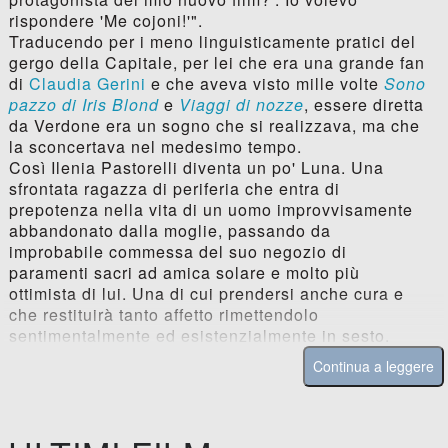
rispondere 'Me cojoni!'".
Traducendo per i meno linguisticamente pratici del
gergo della Capitale, per lei che era una grande fan
di
Claudia Gerini
e che aveva visto mille volte
Sono
pazzo di Iris Blond
e
Viaggi di nozze
, essere diretta
da Verdone era un sogno che si realizzava, ma che
la sconcertava nel medesimo tempo.
Così Ilenia Pastorelli diventa un po' Luna. Una
sfrontata ragazza di periferia che entra di
prepotenza nella vita di un uomo improvvisamente
abbandonato dalla moglie, passando da
improbabile commessa del suo negozio di
paramenti sacri ad amica solare e molto più
ottimista di lui. Una di cui prendersi anche cura e
che restituirà tanto affetto rimettendolo
sentimentalmente ed esistenzialmente in sesto.
Continua a leggere