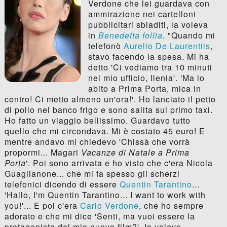
Verdone che lei guardava con
ammirazione nei cartelloni
pubblicitari sbiaditi, la voleva
in
Benedetta follia
. "Quando mi
telefonò
Aurelio De Laurentiis
,
stavo facendo la spesa. Mi ha
detto 'Ci vediamo tra 10 minuti
nel mio ufficio, Ilenia'. 'Ma io
abito a Prima Porta, mica in
centro! Ci metto almeno un'ora!'. Ho lanciato il petto
di pollo nel banco frigo e sono salita sul primo taxi.
Ho fatto un viaggio bellissimo. Guardavo tutto
quello che mi circondava. Mi è costato 45 euro! E
mentre andavo mi chiedevo 'Chissà che vorrà
propormi... Magari
Vacanze di Natale a Prima
Porta
'. Poi sono arrivata e ho visto che c'era Nicola
Guaglianone... che mi fa spesso gli scherzi
telefonici dicendo di essere
Quentin Tarantino
...
'Hallo, I'm Quentin Tarantino... I want to work with
you!'... E poi c'era
Carlo Verdone
, che ho sempre
adorato e che mi dice 'Senti, ma vuoi essere la
protagonista del mio nuovo film?'. Io volevo