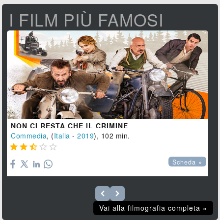
I FILM PIÙ FAMOSI
NON CI RESTA CHE IL CRIMINE
Commedia
, (
Italia
-
2019
), 102 min.





Scheda »
Vai alla filmografia completa »