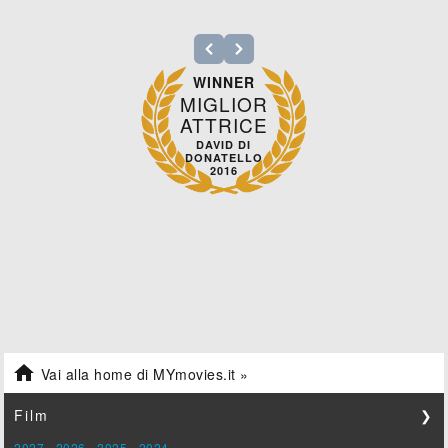
WINNER
MIGLIOR
ATTRICE
DAVID DI
DONATELLO
2016

Vai alla home di MYmovies.it »
Film
❯
2027
-
2026
-
2025
-
2024