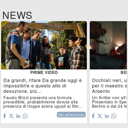
NEWS
PRIME VIDEO
BE
Da grandi, rifare Da grande oggi è
Occhiali neri, u
impossibile e questo atto di
per il maestro d
devozione, più...
Argento
Fausto Brizzi presenta una formula
Un thriller non all
prevedibile, probabilmente dovuta alla
Presentato in Spec
presenza di troppe scene uguali al film...
Berlino e dal 24 fe
Vai all'articolo