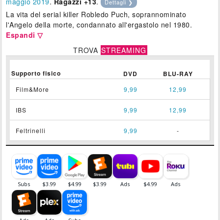
maggio 2019
.
Ragazzi +13
.
Dettagli ❯
La vita del serial killer Robledo Puch, soprannominato
l'Angelo della morte, condannato all'ergastolo nel 1980.
Espandi ▽
TROVA
STREAMING
Supporto fisico
DVD
BLU-RAY
Film&More
9,99
12,99
IBS
9,99
12,99
Feltrinelli
9,99
-