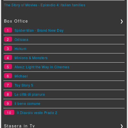
The Story of Movies - Episodio 4: Italian families
Box Office
❯
1
Spider-Man - Brand New Day
2
Odissea
3
Hokum
4
Minions & Monsters
5
Ateez: Light the Way in Cinemas
6
Michael
7
Toy Story 5
8
Le città di pianura
9
Il bene comune
10
Il Diavolo veste Prada 2
Stasera in Tv
❯