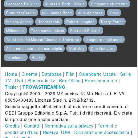
Leonardo Da Vinci
Jurassic Park - World
Cinquanta sfumature
Pirati dei Caraibi
007 James Bond
Auto da corsa
Virus
Indiana Jones
Unbreakable
Robert Langdon
Harry Potter
Millennium
Teen movie italiani
Fast and Furious
Tutti i film del Marvel Cinematic Universe
Il signore degli anelli
Alice nel paese delle meraviglie
Mad Max
Che Guevara
Terminator
Rocky
Home
|
Cinema
|
Database
|
Film
|
Calendario Uscite
|
Serie
TV
|
Dvd
|
Stasera in Tv
|
Box Office
|
Prossimamente
|
Trailer
|
TROVASTREAMING
Copyright© 2000 - 2026 MYmovies.it® Mo-Net s.r.l. P.IVA:
05056400483 Licenza Siae n. 2792/I/2742.
Società soggetta all'attività di direzione e coordinamento di
GEDI Gruppo Editoriale S.p.A. Tutti i diritti riservati. È vietata
la riproduzione anche parziale.
Credits
|
Contatti
|
Normativa sulla privacy
|
Termini e
condizioni d'uso
|
Riserva TDM
|
Dichiarazione accessibilità
|