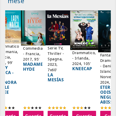
mese
rammatico
Serie TV,
Commedia
 Germania,
Drammatico,
Thriller -
- Francia,
Fantasci
rancia,
- Irlanda,
Spagna,
2017, 95'
Drammat
025, 99'
2024, 105'
MADAME
2023,
- Danim
ADY
KNEECAP
HYDE
7x60'
Islanda,
AZCA -
LA
Norvegi
A
MESÍAS
IGNORA
2024, 10
ETERNA
ELLE
ODISS
INEE
NEGLI
ABISSI
Guarda
Guarda
Guarda
Guarda
Guar