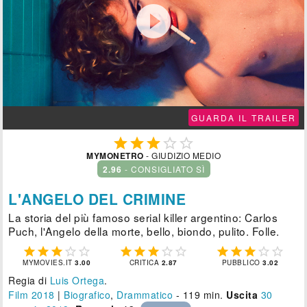

GUARDA IL TRAILER





MYMONETRO
- GIUDIZIO MEDIO
2.96
- CONSIGLIATO SÌ
L'ANGELO DEL CRIMINE
La storia del più famoso serial killer argentino: Carlos
Puch, l'Angelo della morte, bello, biondo, pulito. Folle.















MYMOVIES.IT
3.00
CRITICA
2.87
PUBBLICO
3.02
Regia di
Luis Ortega
.
Film 2018
|
Biografico
,
Drammatico
- 119 min.
Uscita
30