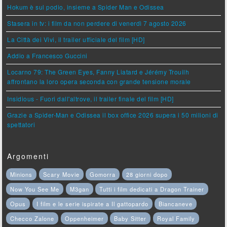
Hokum è sul podio, insieme a Spider Man e Odissea
Stasera in tv: i film da non perdere di venerdì 7 agosto 2026
La Città dei Vivi, il trailer ufficiale del film [HD]
Addio a Francesco Guccini
Locarno 79: The Green Eyes, Fanny Liatard e Jérémy Trouilh
affrontano la loro opera seconda con grande tensione morale
Insidious - Fuori dall'altrove, il trailer finale del film [HD]
Grazie a Spider-Man e Odissea il box office 2026 supera i 50 milioni di
spettatori
Argomenti
Minions
Scary Movie
Gomorra
28 giorni dopo
Now You See Me
M3gan
Tutti i film dedicati a Dragon Trainer
Opus
I film e le serie ispirate a Il gattopardo
Biancaneve
Checco Zalone
Oppenheimer
Baby Sitter
Royal Family