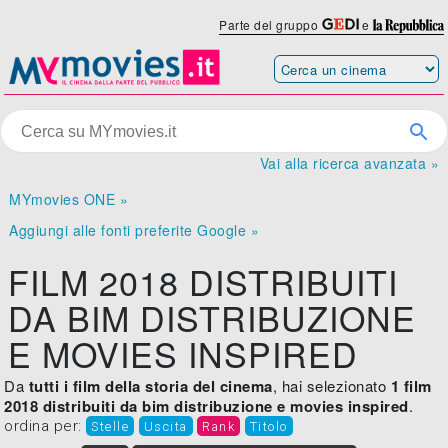
Parte del gruppo
e
Vai alla ricerca avanzata »
MYmovies ONE »
Aggiungi alle fonti preferite Google »
FILM 2018 DISTRIBUITI
DA BIM DISTRIBUZIONE
E MOVIES INSPIRED
Da
tutti i film della storia del cinema
, hai selezionato
1 film
2018 distribuiti da bim distribuzione e movies inspired
.
ordina per:
Stelle
Uscita
Rank
Titolo