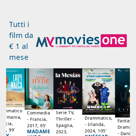
Tutti i
film da
€ 1 al
mese
rammatico
Serie TV,
Commedia
 Germania,
Drammatico,
Thriller -
- Francia,
Fantasci
rancia,
- Irlanda,
Spagna,
2017, 95'
Drammat
025, 99'
2024, 105'
MADAME
2023,
- Danim
ADY