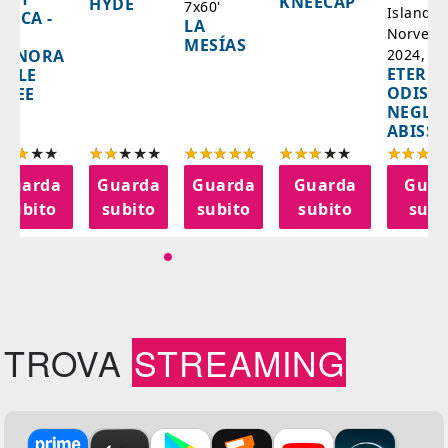
KNEECAP
HYDE
7x60'
Islanda,
AZCA -
LA
Norvegi
A
MESÍAS
IGNORA
2024, 10
ETERNA
ELLE
ODISS
INEE
NEGLI
ABISSI
Guarda
Guarda
Guarda
Guarda
Guar
subito
subito
subito
subito
subi
TROVA
STREAMING