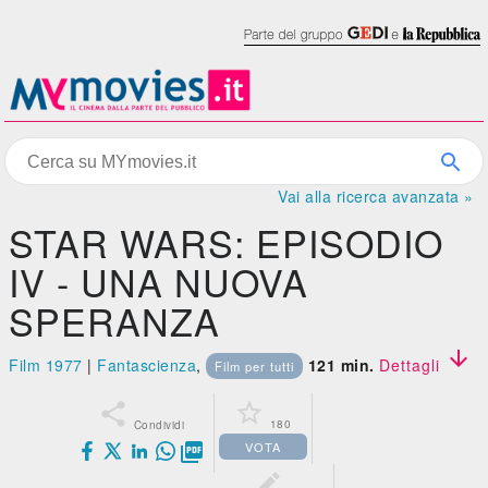
Vai alla ricerca avanzata »
STAR WARS: EPISODIO
IV - UNA NUOVA
SPERANZA

Film 1977
|
Fantascienza
,
121 min.
Dettagli
Film per tutti


180
Condividi
VOTA

