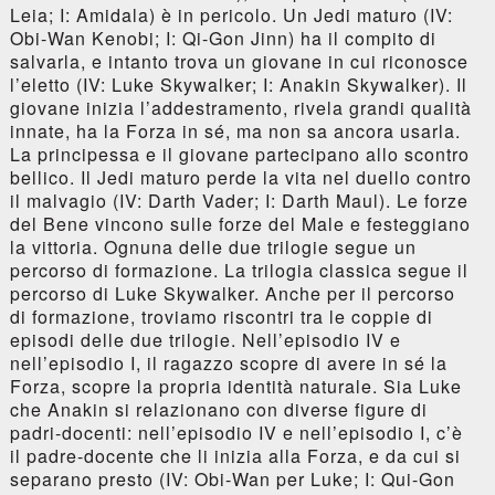
Leia; I: Amidala) è in pericolo. Un Jedi maturo (IV:
Obi-Wan Kenobi; I: Qi-Gon Jinn) ha il compito di
salvarla, e intanto trova un giovane in cui riconosce
l’eletto (IV: Luke Skywalker; I: Anakin Skywalker). Il
giovane inizia l’addestramento, rivela grandi qualità
innate, ha la Forza in sé, ma non sa ancora usarla.
La principessa e il giovane partecipano allo scontro
bellico. Il Jedi maturo perde la vita nel duello contro
il malvagio (IV: Darth Vader; I: Darth Maul). Le forze
del Bene vincono sulle forze del Male e festeggiano
la vittoria. Ognuna delle due trilogie segue un
percorso di formazione. La trilogia classica segue il
percorso di Luke Skywalker. Anche per il percorso
di formazione, troviamo riscontri tra le coppie di
episodi delle due trilogie. Nell’episodio IV e
nell’episodio I, il ragazzo scopre di avere in sé la
Forza, scopre la propria identità naturale. Sia Luke
che Anakin si relazionano con diverse figure di
padri-docenti: nell’episodio IV e nell’episodio I, c’è
il padre-docente che li inizia alla Forza, e da cui si
separano presto (IV: Obi-Wan per Luke; I: Qui-Gon