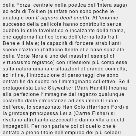
della Forza, centrale nella poetica dell'intera saga)
ed echi di Tolkien (e infatti non sono poche le
analogie con
Il signore degli anelli
). All'enorme
successo della pellicola hanno contribuito senza
dubbio lo stile favolistico e incalzante della trama,
che aggiorna l'antico tema dell'eterna lotta tra il
Bene e il Male; la capacità di fondere strabilianti
scene d'azione (l'attacco finale alla base spaziale
della Morte Nera è uno dei massimi esempi di
virtuosismo registico) con riflessioni più complesse
sulla natura umana e situazioni di grande comicità;
ed infine, l'introduzione di personaggi che sono
entrati fin da subito nell'immaginario collettivo. Se il
protagonista Luke Skywalker (Mark Hamill) incarna
alla perfezione l'immagine del ragazzo qualunque
costretto dalle circostanze ad assumere il ruolo
dell'eroe, lo scanzonato Han Solo (Harrison Ford) e
la grintosa principessa Leila (Carrie Fisher) si
rivelano altrettanto azzeccati e danno vita a duetti
impagabili. Per non parlare poi di quello che è
entrato a pieno titolo nell'empireo dei più celebri