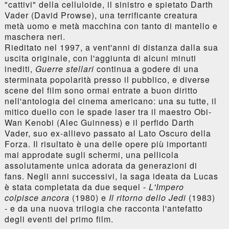
"cattivi" della celluloide, il sinistro e spietato Darth
Vader (David Prowse), una terrificante creatura
metà uomo e metà macchina con tanto di mantello e
maschera neri.
Rieditato nel 1997, a vent'anni di distanza dalla sua
uscita originale, con l'aggiunta di alcuni minuti
inediti,
Guerre stellari
continua a godere di una
sterminata popolarità presso il pubblico, e diverse
scene del film sono ormai entrate a buon diritto
nell'antologia del cinema americano: una su tutte, il
mitico duello con le spade laser tra il maestro Obi-
Wan Kenobi (Alec Guinness) e il perfido Darth
Vader, suo ex-allievo passato al Lato Oscuro della
Forza. Il risultato è una delle opere più importanti
mai approdate sugli schermi, una pellicola
assolutamente unica adorata da generazioni di
fans. Negli anni successivi, la saga ideata da Lucas
è stata completata da due sequel -
L'Impero
colpisce ancora
(1980) e
Il ritorno dello Jedi
(1983)
- e da una nuova trilogia che racconta l'antefatto
degli eventi del primo film.