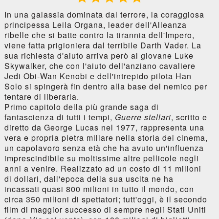
In una galassia dominata dal terrore, la coraggiosa
principessa Leila Organa, leader dell'Alleanza
ribelle che si batte contro la tirannia dell'Impero,
viene fatta prigioniera dal terribile Darth Vader. La
sua richiesta d'aiuto arriva però al giovane Luke
Skywalker, che con l'aiuto dell'anziano cavaliere
Jedi Obi-Wan Kenobi e dell'intrepido pilota Han
Solo si spingerà fin dentro alla base del nemico per
tentare di liberarla.
Primo capitolo della più grande saga di
fantascienza di tutti i tempi,
Guerre stellari
, scritto e
diretto da George Lucas nel 1977, rappresenta una
vera e propria pietra miliare nella storia del cinema,
un capolavoro senza età che ha avuto un'influenza
imprescindibile su moltissime altre pellicole negli
anni a venire. Realizzato ad un costo di 11 milioni
di dollari, dall'epoca della sua uscita ne ha
incassati quasi 800 milioni in tutto il mondo, con
circa 350 milioni di spettatori; tutt'oggi, è il secondo
film di maggior successo di sempre negli Stati Uniti