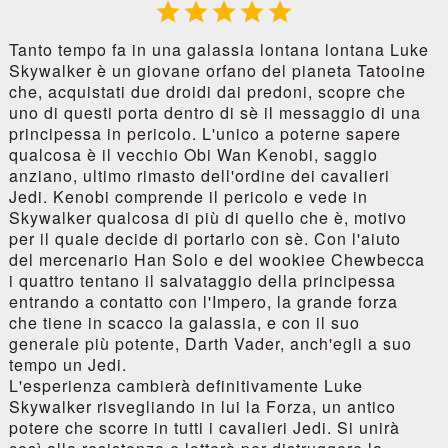





Tanto tempo fa in una galassia lontana lontana Luke
Skywalker è un giovane orfano del pianeta Tatooine
che, acquistati due droidi dai predoni, scopre che
uno di questi porta dentro di sè il messaggio di una
principessa in pericolo. L'unico a poterne sapere
qualcosa è il vecchio Obi Wan Kenobi, saggio
anziano, ultimo rimasto dell'ordine dei cavalieri
Jedi. Kenobi comprende il pericolo e vede in
Skywalker qualcosa di più di quello che è, motivo
per il quale decide di portarlo con sè. Con l'aiuto
del mercenario Han Solo e del wookiee Chewbecca
i quattro tentano il salvataggio della principessa
entrando a contatto con l'Impero, la grande forza
che tiene in scacco la galassia, e con il suo
generale più potente, Darth Vader, anch'egli a suo
tempo un Jedi.
L'esperienza cambierà definitivamente Luke
Skywalker risvegliando in lui la Forza, un antico
potere che scorre in tutti i cavalieri Jedi. Si unirà