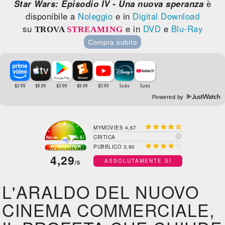
Star Wars: Episodio IV - Una nuova speranza
è
disponibile a
Noleggio
e in
Digital Download
su
e in
DVD
e
Blu-Ray
TROVA
STREAMING
Compra subito
Powered by





MYMOVIES 4,67

CRITICA





PUBBLICO 3,90
4,29
ASSOLUTAMENTE SÌ
/5
L'ARALDO DEL NUOVO
CINEMA COMMERCIALE,