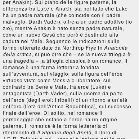
per Anakin). Sul piano delle figure paterne, la
differenza tra Luke e Anakin sta nel fatto che Luke
ha un padre naturale (che coincide con il padre
malvagio: Darth Vader), oltre a un padre adottivo (lo
zio), mentre Anakin è nato senza padre naturale,
come un nuovo Gesù che però è destinato alla
caduta nel Male. Seguendo le indicazioni sulle
forme letterarie date da Northrop Frye in
Anatomia
della critica
, si può dire che – se la nuova trilogia è
una tragedia – la trilogia classica è un romance. Il
romance è una forma letteraria fondata
sull’avventura, sul viaggio, sulla figura dell’eroe
virtuoso visto come Messia o liberatore, sul
contrasto tra Bene e Male, tra eroe (Luke) e
antagonista (Darth Vader), sulla ricerca da parte
dell’eroe (degli eroi: i ribelli) di un ritorno a un’età
dell’oro (l’età dell’Antica Repubblica), sul successo
finale dell’eroe. Di solito, nel romance il
personaggio che ostacola l’eroe ha un’origine
paterna. Il romance è la forma letteraria di
riferimento di
Il Signore degli Anelli
, il libro di
J.R.R. Tolkien a cui Lucas si è ispirato per la sua