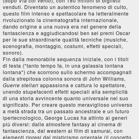
(dopo
Via col vento
), con 180 milioni di biglietti
venduti. Diventato un autentico fenomeno di culto,
questo film intenso e spettacolare ha letteralmente
rivoluzionato la cinematografia internazionale,
dando origine a una nuova era nel genere della
fantascienza e aggiudicandosi ben sei premi Oscar
per le sue straordinarie qualità tecniche (musiche,
scenografia, montaggio, costumi, effetti speciali,
sonoro).
Fin dalla memorabile sequenza iniziale, con i titoli
di testa ("tanto tempo fa, in una galassia lontana
lontana") che scorrono sullo schermo accompagnati
dalla strepitosa colonna sonora di John Williams,
Guerre stellari
appassiona e cattura lo spettatore,
unendo stupefacenti effetti speciali alla semplicità
di una storia avvincente quanto universale nel suo
significato. Per creare questo meraviglioso universo
a metà strada tra un passato ancestrale e un futuro
ipertecnologico, George Lucas ha attinto ai generi
più diversi: dalle atmosfere fantasy al cinema di
fantascienza, dal western ai film di samurai, con
elementi ripresi dal misticismo orientale (il concetto