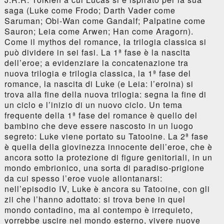
saga (Luke come Frodo; Darth Vader come
Saruman; Obi-Wan come Gandalf; Palpatine come
Sauron; Leia come Arwen; Han come Aragorn).
Come il mythos del romance, la trilogia classica si
può dividere in sei fasi. La 1ª fase è la nascita
dell’eroe; a evidenziare la concatenazione tra
nuova trilogia e trilogia classica, la 1ª fase del
romance, la nascita di Luke (e Leia: l’eroina) si
trova alla fine della nuova trilogia: segna la fine di
un ciclo e l’inizio di un nuovo ciclo. Un tema
frequente della 1ª fase del romance è quello del
bambino che deve essere nascosto in un luogo
segreto: Luke viene portato su Tatooine. La 2ª fase
è quella della giovinezza innocente dell’eroe, che è
ancora sotto la protezione di figure genitoriali, in un
mondo embrionico, una sorta di paradiso-prigione
da cui spesso l’eroe vuole allontanarsi:
nell’episodio IV, Luke è ancora su Tatooine, con gli
zii che l’hanno adottato: si trova bene in quel
mondo contadino, ma al contempo è irrequieto,
vorrebbe uscire nel mondo esterno, vivere nuove