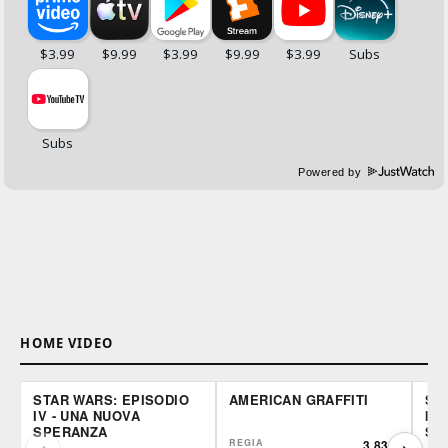
Powered by
HOME VIDEO
STAR WARS: EPISODIO
AMERICAN GRAFFITI
ST
IV - UNA NUOVA
III
SPERANZA
SI
REGIA
3.83
/5