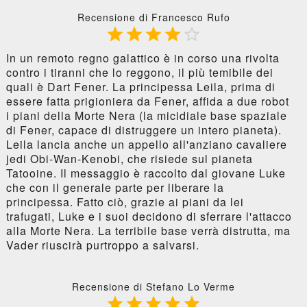
Recensione di Francesco Rufo





In un remoto regno galattico è in corso una rivolta
contro i tiranni che lo reggono, il più temibile dei
quali è Dart Fener. La principessa Leila, prima di
essere fatta prigioniera da Fener, affida a due robot
i piani della Morte Nera (la micidiale base spaziale
di Fener, capace di distruggere un intero pianeta).
Leila lancia anche un appello all'anziano cavaliere
jedi Obi-Wan-Kenobi, che risiede sul pianeta
Tatooine. Il messaggio è raccolto dal giovane Luke
che con il generale parte per liberare la
principessa. Fatto ciò, grazie ai piani da lei
trafugati, Luke e i suoi decidono di sferrare l'attacco
alla Morte Nera. La terribile base verrà distrutta, ma
Vader riuscirà purtroppo a salvarsi.
Recensione di Stefano Lo Verme




