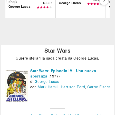
REGIA
4.30
George Lucas
REG
/5
George Lucas
Geo
Film&More
IBS
Fil
DVD
BR
DVD
BR
IBS
Feltrinelli
IBS
DVD
BR
DVD
Feltrinelli
Felt
DVD
Star Wars
Guerre stellari la saga creata da George Lucas.
Star Wars: Episodio IV - Una nuova
speranza
(1977)
di
George Lucas
con
Mark Hamill
,
Harrison Ford
,
Carrie Fisher