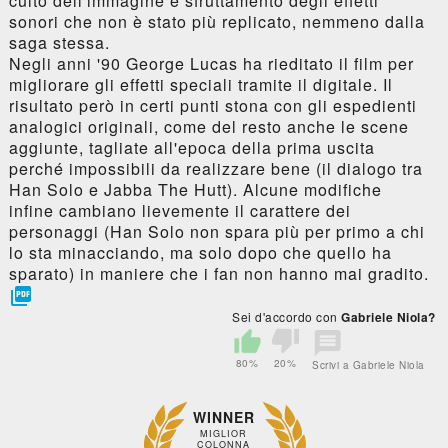
culto dell'immagine e sfruttamento degli effetti
sonori che non è stato più replicato, nemmeno dalla
saga stessa.
Negli anni '90 George Lucas ha rieditato il film per
migliorare gli effetti speciali tramite il digitale. Il
risultato però in certi punti stona con gli espedienti
analogici originali, come del resto anche le scene
aggiunte, tagliate all'epoca della prima uscita
perché impossibili da realizzare bene (il dialogo tra
Han Solo e Jabba The Hutt). Alcune modifiche
infine cambiano lievemente il carattere dei
personaggi (Han Solo non spara più per primo a chi
lo sta minacciando, ma solo dopo che quello ha
sparato) in maniere che i fan non hanno mai gradito.

Sei d'accordo con
Gabriele Niola?
80%
20%
Scrivi a Gabriele Niola
WINNER
MIGLIOR
COLONNA