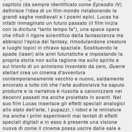
capitolo (da sempre identificato come
Episodio IV
)
definisce l'idea di un film-mondo rielaborando le
grandi saghe medievali e i poemi epici. Lucas ha
infatti immaginato un futuro passato (il film inizia
con la dicitura "tanto tempo fa"), una space opera
che rifiuti il rigore scientifico della fantascienza ma
abbracci l'epica del fantasy, rimodulandone creature
e luoghi topici in chiave spaziale. Sostituendo le
spade (laser) alle armi futuristiche e impostando la
propria storia non sulla ragione ma sullo spirito e
sul trionfo di un animismo inventato da zero,
Guerre
stellari
crea un cinema d'avventura
contemporaneamente vecchio e nuovo, saldamente
ancorato a tutto ciò che l'arte audiovisiva ha saputo
produrre e la narrativa è riuscita a canonizzare nei
decenni passati ma anche proiettato in avanti. Nel
suo film Lucas inserisce gli effetti speciali analogici
allo stato dell'arte, i pupazzi, i robot e le miniature
ma anche i primi esperimenti mai tentati di effetti
speciali digitali e in esso è presente una visione
nuova di come il cinema possa uscire dalle sale e