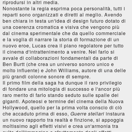
riprodursi in altri media.
Nonostante la regia esprima poca personalità, tutti i
reparti sono organizzati e diretti al meglio. Avendo
ben chiara in testa un'idea di design futuro dotato di
una coerenza cromatica e visiva che vengono più
dal cinema sperimentale che da quello commerciale
e la voglia di narrare la storia di formazione di un
nuovo eroe, Lucas crea il piano regolatore per tutto
il cinema d'intrattenimento a venire. Nel farlo si
avvale di collaborazioni fondamentali da parte di
Ben Burtt (che crea un universo sonoro unico e
molto influente) e John Williams, autore di una delle
più grandi colonne sonore di sempre.
Il primo film della saga ha dunque il raro privilegio
di fondare una mitologia di successo e l'ancor più
raro merito di farlo stando seduto sulle spalle dei
giganti. Apoteosi e termine del cinema della Nuova
Hollywood, quello per la prima volta conscio di ciò
che accaduto prima di esso,
Guerre stellari
instaura
un nuovo rapporto tra realtà e finzione, si appoggia
moltissimo agli effetti visivi e crea un'armonia tra