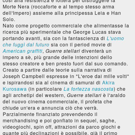
così alla resistenza e lotterà per distruggere la
Morte Nera (roccaforte e al tempo stesso arma
dell'Impero) assieme alla principessa Leia e Han
Solo.
Nato come progetto commerciale che alimentasse la
ricerca più sperimentale che George Lucas stava
portando avanti, sia con la fantascienza di
L'uomo
che fuggì dal futuro
sia con il period movie di
American graffiti
,
Guerre stellari
diventerà un
impero a sè, più grande delle intenzioni dello
stesso creatore e ben presto fuori dal suo comando.
Creato a partire dalle teorie sulla narrativa di
Joseph Campbell espresse in "L'eroe dai mille volti"
e ispirandosi sia al cinema di samurai di
Akira
Kurosawa
(in particolare
La fortezza nascosta
) che
agli archetipi del western,
Guerre stellari
è l'araldo
del nuovo cinema commerciale, il profeta che
chiude un'era e annuncia ciò che verrà.
Parzialmente finanziato prevendendo il
merchandising e poi gonfiato in sequel, saghe,
videogiochi, spin off, attrazioni da parco giochi e
quante più declinazioni è possibile, già il primo