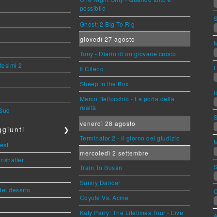
possibile
S
Ghost: 2 Big To Rig
giovedì 27 agosto
M
Tony - Diario di un giovane cuoco
tesimi 2
L
Il Cileno
Sheep in the Box
I
Marco Bellocchio - La porta della
realtà
 Sud
S
venerdì 28 agosto
giunti
❯
Terminator 2 - Il giorno del giudizio
M
est
mercoledì 2 settembre
Unshatter
S
Train To Busan
Sunny Dancer
del deserto
C
Coyote Vs. Acme
Katy Perry: The Lifetimes Tour - Live
A