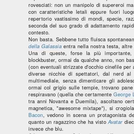
rovesciati: non un manipolo di supereroi ma 
con caratteristiche letali eppure fuori luog
repertorio vastissimo di mondi, specie, raz
seconda del suo grado di adattamento rapido
contesto.
Non basta. Sebbene tutto fluisca spontaneame
della Galassia
entra nella nostra testa, altre
Una di queste, forse la più importante, 
blockbuster, ormai da qualche anno, non bas
(con eventuali strizzate d'occhio cinefile per 
diverse nicchie di spettatori, dal nerd al
multimediale, senza dimenticare gli adoles
ormai col grigio sulle tempie, trovano pane
respiravano (quella che certamente
George 
tra anni Novanta e Duemila), ascoltano certe
magnetica, "awesome mixtape"), si crogiola
Bacon
, vedono in scena un protagonista de
quanto un ragazzino che ha visto
Avatar
diec
invece che blu.