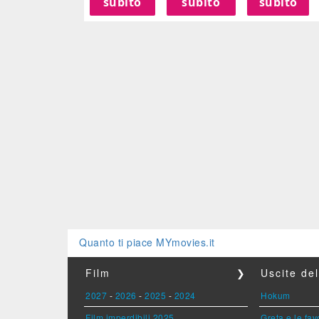
subito
subito
subito
Quanto ti piace MYmovies.it
Film
❯
Uscite de
2027
-
2026
-
2025
-
2024
Hokum
Film imperdibili 2025
Greta e le fav