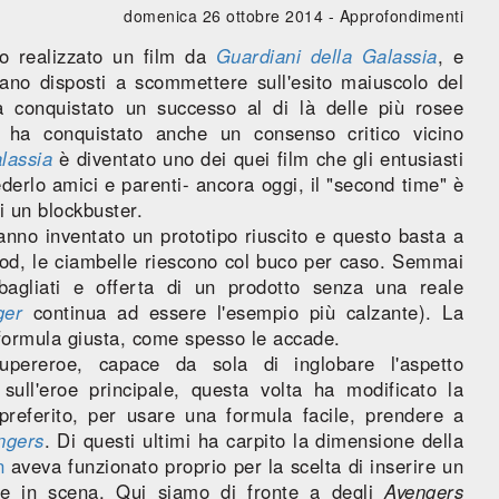
domenica 26 ottobre 2014 -
Approfondimenti
o realizzato un film da
Guardiani della Galassia
, e
rano disposti a scommettere sull'esito maiuscolo del
 conquistato un successo al di là delle più rosee
) ha conquistato anche un consenso critico vicino
lassia
è diventato uno dei quei film che gli entusiasti
erlo amici e parenti- ancora oggi, il "second time" è
i un blockbuster.
nno inventato un prototipo riuscito e questo basta a
ood, le ciambelle riescono col buco per caso. Semmai
sbagliati e offerta di un prodotto senza una reale
ger
continua ad essere l'esempio più calzante). La
 formula giusta, come spesso le accade.
supereroe, capace da sola di inglobare l'aspetto
 sull'eroe principale, questa volta ha modificato la
preferito, per usare una formula facile, prendere a
ngers
. Di questi ultimi ha carpito la dimensione della
n
aveva funzionato proprio per la scelta di inserire un
ne in scena. Qui siamo di fronte a degli
Avengers