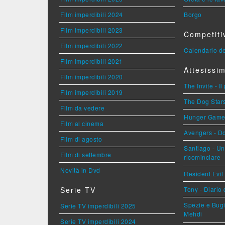
Film imperdibili 2024
Borgo
Film imperdibili 2023
Competiti
Film imperdibili 2022
Calendario de
Film imperdibili 2021
Attesissim
Film imperdibili 2020
The Invite - Il
Film imperdibili 2019
The Dog Stars 
Film da vedere
Hunger Games 
Film al cinema
Avengers - 
Film di agosto
Santiago - U
Film di settembre
ricominciare
Novità in Dvd
Resident Evil
Serie TV
Tony - Diario
Spezie e Bugi
Serie TV imperdibili 2025
Mehdi
Serie TV imperdibili 2024