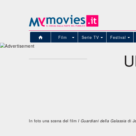
Film
Serie TV
Festival
U
In foto una scena del film
I Guardiani della Galassia
di 