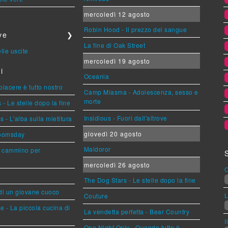
mercoledì 12 agosto
Robin Hood - Il prezzo del sangue
ve
❯
La fine di Oak Street
lle uscite
mercoledì 19 agosto
i
Oceania
 piacere è tutto nostro
Camp Miasma - Adolescenza, sesso e
morte
- Le stelle dopo la fine
Insidious - Fuori dall'altrove
- L'alba sulla mietitura
giovedì 20 agosto
Doomsday
Maldoror
n cammino per
mercoledì 26 agosto
O
The Dog Stars - Le stelle dopo la fine
 di un giovane cuoco
L
Couture
e - La piccola cucina di
La vendetta perfetta - Bear Country
I
One Night Only - Quando tutto è