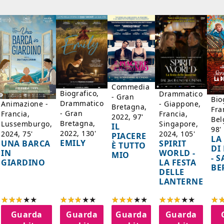
Commedia
Biografico,
Drammatico
- Gran
Bio
Drammatico
Animazione -
- Giappone,
Bretagna,
Fra
- Gran
Francia,
Francia,
2022, 97'
Bel
Bretagna,
Lussemburgo,
Singapore,
IL
98'
2022, 130'
2024, 75'
2024, 105'
PIACERE
LA
EMILY
UNA BARCA
SPIRIT
È TUTTO
DI
IN
WORLD -
MIO
- 
GIARDINO
LA FESTA
BE
DELLE
LANTERNE
Guarda
Guarda
Guarda
Guarda