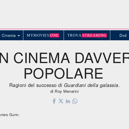
Cinema
Dvd
MYMOVIE
S
ONE
TROV
A
STREAMING
N CINEMA DAVVE
POPOLARE
Ragioni del successo di
Guardiani della galassia
.
di Roy Menarini
James Gunn.