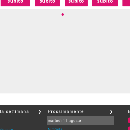
subito
subito
subito
subito
lla settimana
❯
Prossimamente
❯
martedì 11 agosto
Nimrods
ole vere