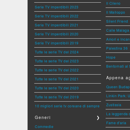
Il Cileno
Serie TV imperdibili 2023
Il Malloppo
Serie TV imperdibili 2022
Silent Friend
Serie TV imperdibili 2021
Calle Malaga
Serie TV imperdibili 2020
Amori e Incan
Serie TV imperdibili 2019
Palestina 36
Tutte le serie TV del 2024
Hope
Tutte le serie TV del 2023
Bentornati al
Tutte le serie TV del 2022
Appena ag
Tutte le serie TV del 2021
Queen Budap
Tutte le serie TV del 2020
Linkin Park: 
Tutte le serie TV del 2019
Zustissia
10 migliori serie tv coreane di sempre
La leggenda 
Generi
❯
Fame d'aria
Commedie