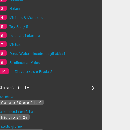
3
Hokum
4
Minions & Monsters
5
Toy Story 5
6
Le città di pianura
7
Michael
8
Deep Water - Incubo dagli abissi
9
Sentimental Value
10
Il Diavolo veste Prada 2
Stasera in Tv
❯
verdrive
Canale 20 ore 21:10
a tempesta perfetta
Iris ore 21:25
l sesto giorno