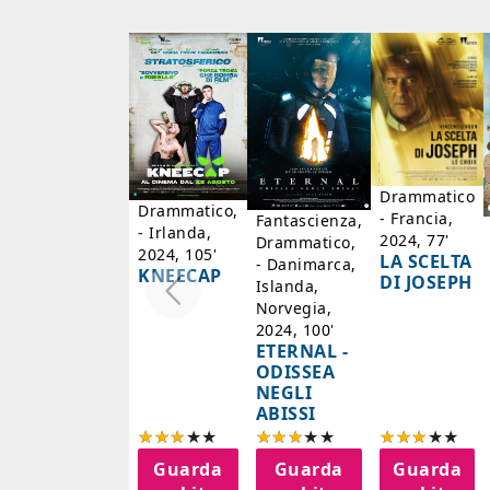
Drammatico
Drammatico,
- Francia,
Fantascienza,
- Irlanda,
2024, 77'
Drammatico,
2024, 105'
LA SCELTA
- Danimarca,
KNEECAP
DI JOSEPH
Islanda,
Norvegia,
2024, 100'
ETERNAL -
ODISSEA
NEGLI
ABISSI
Guarda
Guarda
Guarda