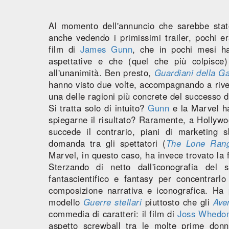
Al momento dell'annuncio che sarebbe stat
anche vedendo i primissimi trailer, pochi e
film di
James Gunn
, che in pochi mesi ha
aspettative e che (quel che più colpisce
all'unanimità. Ben presto,
Guardiani della Ga
hanno visto due volte, accompagnando a rived
una delle ragioni più concrete del successo d
Si tratta solo di intuito?
Gunn
e la Marvel ha
spiegarne il risultato? Raramente, a Hollyw
succede il contrario, piani di marketing 
domanda tra gli spettatori (
The Lone Ran
Marvel, in questo caso, ha invece trovato la
Sterzando di netto dall'iconografia del 
fantascientifico e fantasy per concentrarlo
composizione narrativa e iconografica. Ha 
modello
Guerre stellari
piuttosto che gli
Ave
commedia di caratteri: il film di
Joss Whedo
aspetto screwball tra le molte prime don