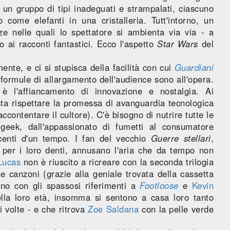
un gruppo di tipi inadeguati e strampalati, ciascuno
o come elefanti in una cristalleria. Tutt'intorno, un
ze nelle quali lo spettatore si ambienta via via - a
 ai racconti fantastici. Ecco l'aspetto
Star Wars
del
nte, e ci si stupisca della facilità con cui
Guardiani
 formule di allargamento dell'audience sono all'opera.
è l'affiancamento di innovazione e nostalgia. Ai
ta rispettare la promessa di avanguardia tecnologica
accontentare il cultore). C'è bisogno di nutrire tutte le
 geek, dall'appassionato di fumetti al consumatore
centi d'un tempo. I fan del vecchio
Guerre stellari
,
 per i loro denti, annusano l'aria che da tempo non
Lucas
non è riuscito a ricreare con la seconda trilogia
 canzoni (grazie alla geniale trovata della cassetta
no con gli spassosi riferimenti a
Footloose
e
Kevin
lla loro età, insomma si sentono a casa loro tanto
i volte - e che ritrova
Zoe Saldana
con la pelle verde