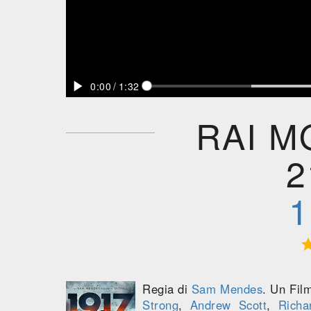

0:00
/
1:32
RAI M
2
1
Regia di
Sam Mendes
. Un Fil
Strong
,
Andrew Scott
,
Rich