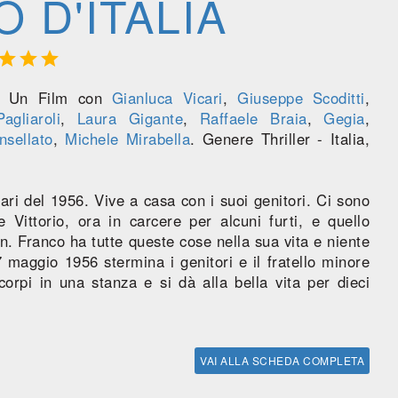
 D'ITALIA



. Un Film con
Gianluca Vicari
,
Giuseppe Scoditti
,
agliaroli
,
Laura Gigante
,
Raffaele Braia
,
Gegia
,
nsellato
,
Michele Mirabella
. Genere Thriller - Italia,
ari del 1956. Vive a casa con i suoi genitori. Ci sono
e Vittorio, ora in carcere per alcuni furti, e quello
n. Franco ha tutte queste cose nella sua vita e niente
27 maggio 1956 stermina i genitori e il fratello minore
orpi in una stanza e si dà alla bella vita per dieci
VAI ALLA SCHEDA COMPLETA