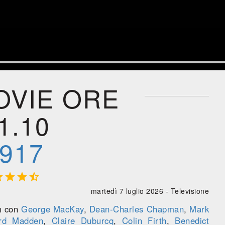
OVIE ORE
1.10
917




martedì 7 luglio 2026 -
Televisione
m con
George MacKay
,
Dean-Charles Chapman
,
Mark
ard Madden
,
Claire Duburcq
,
Colin Firth
,
Benedict