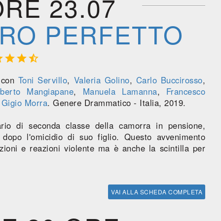
ORE 23.07
ERO PERFETTO




m con
Toni Servillo
,
Valeria Golino
,
Carlo Buccirosso
,
lberto Mangiapane
,
Manuela Lamanna
,
Francesco
,
Gigio Morra
. Genere Drammatico - Italia, 2019.
rio di seconda classe della camorra in pensione,
 dopo l'omicidio di suo figlio. Questo avvenimento
zioni e reazioni violente ma è anche la scintilla per
VAI ALLA SCHEDA COMPLETA