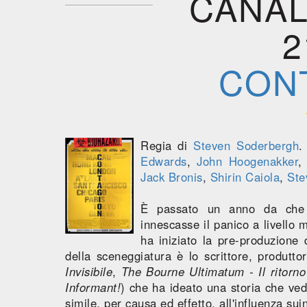
CANAL
2
CON
Regia di
Steven Soderbergh
.
Edwards
,
John Hoogenakker
Jack Bronis
,
Shirin Caiola
,
Ste
È passato un anno da che i
innescasse il panico a livello
ha iniziato la pre-produzione 
della sceneggiatura è lo scrittore, produtto
Invisibile
,
The Bourne Ultimatum - Il ritorno 
Informant!
) che ha ideato una storia che ved
simile, per causa ed effetto, all'influenza sui