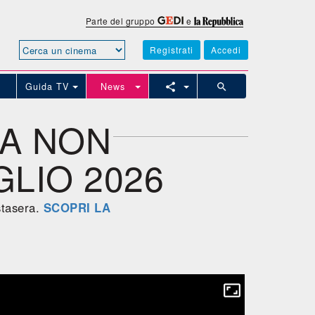
Parte del gruppo
e
Registrati
Accedi
Guida TV
News
DA NON
GLIO 2026
stasera.
SCOPRI LA
