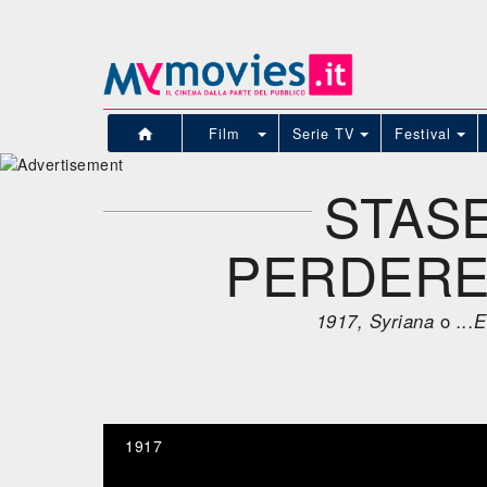
Film
Serie TV
Festival
STASE
PERDERE 
1917, Syriana
o
...E
1917