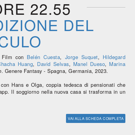
ORE 22.55
DIZIONE DEL
CULO
 Film con
Belén Cuesta
,
Jorge Suquet
,
Hildegard
Chacha Huang
,
David Selvas
,
Manel Dueso
,
Marina
o
. Genere Fantasy - Spagna, Germania, 2023.
on Hans e Olga, coppia tedesca di pensionati che
pp. Il soggiorno nella nuova casa si trasforma in un
VAI ALLA SCHEDA COMPLETA