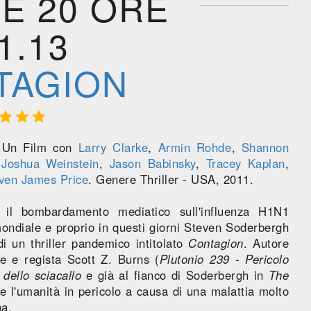
E 20 ORE
1.13
TAGION



 Un Film con
Larry Clarke
,
Armin Rohde
,
Shannon
,
Joshua Weinstein
,
Jason Babinsky
,
Tracey Kaplan
,
ven James Price
. Genere Thriller - USA, 2011.
l bombardamento mediatico sull'influenza H1N1
 mondiale e proprio in questi giorni Steven Soderbergh
di un thriller pandemico intitolato
Contagion
. Autore
re e regista Scott Z. Burns (
Plutonio 239 - Pericolo
dello sciacallo
e già al fianco di Soderbergh in
The
e l'umanità in pericolo a causa di una malattia molto
na.