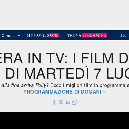
Cinema
Dvd
MYMOVIE
S
ONE
TROV
A
STREAMING
RA IN TV: I FILM 
DI MARTEDÌ 7 LU
 alla fine arriva Polly
? Ecco i migliori film in programma 
PROGRAMMAZIONE DI DOMANI »