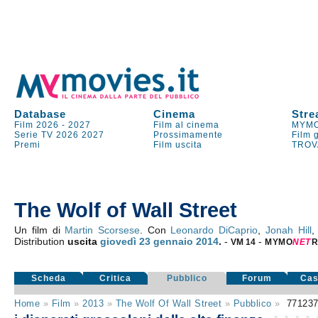
Database
Cinema
Stre
Film 2026
-
2027
Film al cinema
MYMO
Serie TV
2026
2027
Prossimamente
Film 
Premi
Film uscita
TROV
The Wolf of Wall Street
Un film di
Martin Scorsese
. Con
Leonardo DiCaprio
,
Jonah Hill
Distribution
uscita
giovedì 23
gennaio 2014
.
-
-
VM 14
MYMO
NE
T
Scheda
Critica
Pubblico
Forum
Cas
Home
»
Film
»
2013
»
The Wolf Of Wall Street
»
Pubblico
»
77123