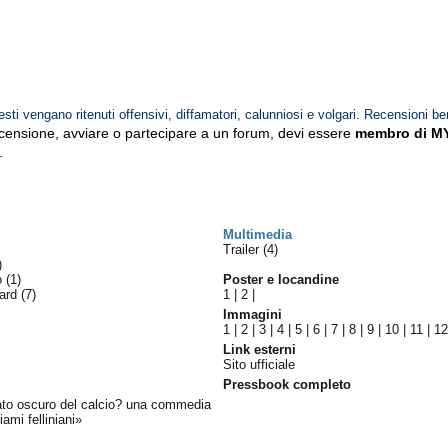
esti vengano ritenuti offensivi, diffamatori, calunniosi e volgari. Recensioni be
ecensione, avviare o partecipare a un forum, devi essere
membro di M
.
Multimedia
Trailer (4)
)
lo
(1)
Poster e locandine
ward
(7)
1
|
2
|
Immagini
1
|
2
|
3
|
4
|
5
|
6
|
7
|
8
|
9
|
10
|
11
|
1
Link esterni
Sito ufficiale
Pressbook completo
 lato oscuro del calcio? una commedia
ami felliniani»