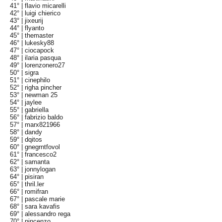
41° |
flavio micarelli
42° |
luigi chierico
43° |
jixeurij
44° |
flyanto
45° |
themaster
46° |
lukesky88
47° |
ciocapock
48° |
ilaria pasqua
49° |
lorenzonero27
50° |
sigra
51° |
cinephilo
52° |
righa pincher
53° |
newman 25
54° |
jaylee
55° |
gabriella
56° |
fabrizio baldo
57° |
marx821966
58° |
dandy
59° |
dqitos
60° |
gnegrntfovol
61° |
francesco2
62° |
samanta
63° |
jonnylogan
64° |
pisiran
65° |
thril.ler
66° |
romifran
67° |
pascale marie
68° |
sara kavafis
69° |
alessandro rega
70° |
pincenzo