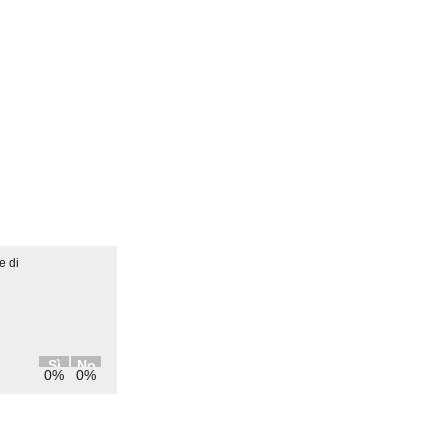
e di
Sì
No
0%
0%