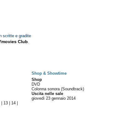
n scritte e gradite
Ymovies Club
.
Shop & Showtime
Shop
DVD
Colonna sonora (Soundtrack)
Uscita nelle sale
giovedì 23
gennaio 2014
2
|
13
|
14
|