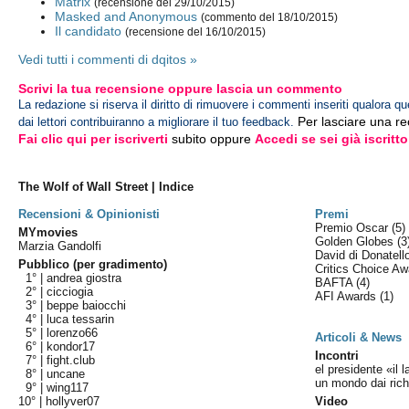
Matrix
(recensione del 29/10/2015)
Masked and Anonymous
(commento del 18/10/2015)
Il candidato
(recensione del 16/10/2015)
Vedi tutti i commenti di dqitos »
Scrivi la tua recensione oppure lascia un commento
La redazione si riserva il diritto di rimuovere i commenti inseriti qualora qu
Per lasciare una r
dai lettori contribuiranno a migliorare il tuo feedback.
Fai clic qui per iscriverti
subito oppure
Accedi se sei già iscritto
The Wolf of Wall Street | Indice
Recensioni & Opinionisti
Premi
Premio Oscar
(5)
MYmovies
Golden Globes
(3
Marzia Gandolfi
David di Donatel
Pubblico (per gradimento)
Critics Choice A
1° |
andrea giostra
BAFTA
(4)
2° |
cicciogia
AFI Awards
(1)
3° |
beppe baiocchi
4° |
luca tessarin
5° |
lorenzo66
Articoli & News
6° |
kondor17
Incontri
7° |
fight.club
el presidente «il
8° |
uncane
un mondo dai richi
9° |
wing117
10° |
hollyver07
Video