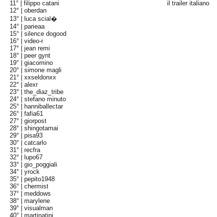
11° |
filippo catani
il trailer italiano
12° |
oberdan
13° |
luca scial�
14° |
parieaa
15° |
silence dogood
16° |
video-r
17° |
jean remi
18° |
peer gynt
19° |
giacomino
20° |
simone magli
21° |
xxseldonxx
22° |
alexr
23° |
the_diaz_tribe
24° |
stefano minuto
25° |
hanniballectar
26° |
fafia61
27° |
giorpost
28° |
shingotamai
29° |
pisa93
30° |
catcarlo
31° |
recfra
32° |
lupo67
33° |
gio_poggiali
34° |
yrock
35° |
pepito1948
36° |
chermist
37° |
meddows
38° |
marylene
39° |
visualman
40° |
martinatini