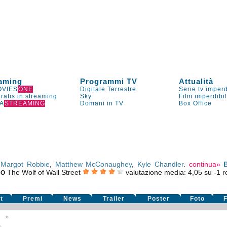
aming
Programmi TV
Attualità
VIES
ONE
Digitale Terrestre
Serie tv imperd
gratis in streaming
Sky
Film imperdibi
A
STREAMING
Domani in TV
Box Office
,
Margot Robbie
,
Matthew McConaughey
,
Kyle Chandler
.
continua»
The Wolf of Wall Street
valutazione media:
4,05
su
-1
re
RO
t
Premi
News
Trailer
Poster
Foto
F
7
»