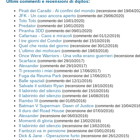
Ultimi commenti e recensioni di dqitos:
Pirati dei Caraibi - Ai confini del mondo
(recensione del 19/04/20
JFK - Un caso ancora aperto
(commento del 29/06/2020)
Tolo Tolo
(commento del 10/01/2020)
Predator
(commento del 10/01/2020)
Piranha 3DD
(commento del 09/01/2020)
Cafarnao - Caos e miracoli
(commento del 01/12/2019)
I tre giorni del Condor
(commento del 15/10/2019)
Quel che resta del giorno
(recensione del 30/12/2018)
L'ultimo dei mohicani
(commento del 19/03/2018)
Once Were Warriors - Una volta erano guerrieri
(recensione de
Scarface
(commento del 29/10/2017)
Alexander
(commento del 29/10/2017)
Ti presento i miei
(commento del 17/06/2017)
Fuga da Reuma Park
(recensione del 17/06/2017)
Balle spaziali
(commento del 12/11/2016)
Salvate il soldato Ryan
(recensione del 18/10/2016)
Il labirinto del silenzio
(commento del 15/10/2016)
Il labirinto del silenzio
(commento del 14/08/2016)
Rambo III
(commento del 01/05/2016)
Batman V Superman: Dawn of Justice
(commento del 10/04/201
Il duro del Road House
(recensione del 07/03/2016)
Alexander
(recensione del 06/03/2016)
Momenti di gloria
(commento del 13/02/2016)
Il labirinto del silenzio
(recensione del 13/02/2016)
Fantozzi va in pensione
(recensione del 03/01/2016)
Dick & Jane - Operazione furto
(recensione del 26/12/2015)