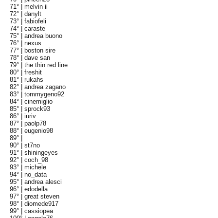
71° |
melvin ii
72° |
danylt
73° |
fabiofeli
74° |
caraste
75° |
andrea buono
76° |
nexus
77° |
boston sire
78° |
dave san
79° |
the thin red line
80° |
freshit
81° |
rukahs
82° |
andrea zagano
83° |
tommygeno92
84° |
cinemiglio
85° |
sprock93
86° |
iuriv
87° |
paolp78
88° |
eugenio98
89° |
90° |
st7no
91° |
shiningeyes
92° |
coch_98
93° |
michele
94° |
no_data
95° |
andrea alesci
96° |
edodella
97° |
great steven
98° |
diomede917
99° |
cassiopea