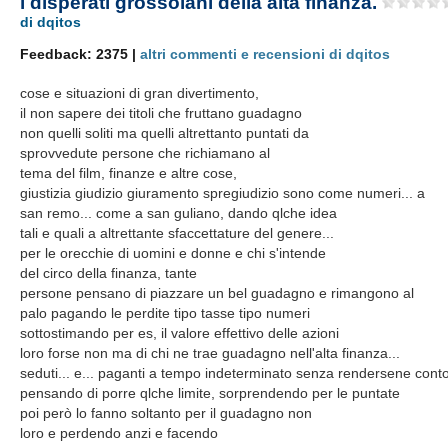
i disperati grossolani della alta finanza.
di dqitos
Feedback: 2375 |
altri commenti e recensioni di dqitos
cose e situazioni di gran divertimento,
il non sapere dei titoli che fruttano guadagno
non quelli soliti ma quelli altrettanto puntati da
sprovvedute persone che richiamano al
tema del film, finanze e altre cose,
giustizia giudizio giuramento spregiudizio sono come numeri... a
san remo... come a san guliano, dando qlche idea
tali e quali a altrettante sfaccettature del genere...
per le orecchie di uomini e donne e chi s'intende
del circo della finanza, tante
persone pensano di piazzare un bel guadagno e rimangono al
palo pagando le perdite tipo tasse tipo numeri
sottostimando per es, il valore effettivo delle azioni
loro forse non ma di chi ne trae guadagno nell'alta finanza...
seduti... e... paganti a tempo indeterminato senza rendersene cont
pensando di porre qlche limite, sorprendendo per le puntate
poi però lo fanno soltanto per il guadagno non
loro e perdendo anzi e facendo