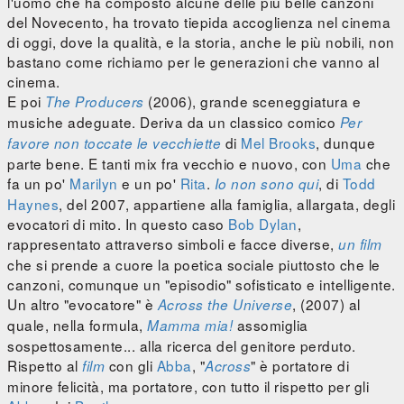
l'uomo che ha composto alcune delle più belle canzoni
del Novecento, ha trovato tiepida accoglienza nel cinema
di oggi, dove la qualità, e la storia, anche le più nobili, non
bastano come richiamo per le generazioni che vanno al
cinema.
E poi
(2006), grande sceneggiatura e
The Producers
musiche adeguate. Deriva da un classico comico
Per
di
Mel Brooks
, dunque
favore non toccate le vecchiette
parte bene. E tanti mix fra vecchio e nuovo, con
Uma
che
fa un po'
Marilyn
e un po'
Rita
.
, di
Todd
Io non sono qui
Haynes
, del 2007, appartiene alla famiglia, allargata, degli
evocatori di mito. In questo caso
Bob Dylan
,
rappresentato attraverso simboli e facce diverse,
un film
che si prende a cuore la poetica sociale piuttosto che le
canzoni, comunque un "episodio" sofisticato e intelligente.
Un altro "evocatore" è
, (2007) al
Across the Universe
quale, nella formula,
assomiglia
Mamma mia!
sospettosamente... alla ricerca del genitore perduto.
Rispetto al
con gli
Abba
, "
" è portatore di
film
Across
minore felicità, ma portatore, con tutto il rispetto per gli