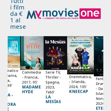
Tutti
i film
da €
1 al
mese
rammatico
Serie TV,
Commedia
 Germania,
Drammatico,
Thriller -
- Francia,
Fantasci
rancia,
- Irlanda,
Spagna,
2017, 95'
Drammat
025, 99'
2024, 105'
MADAME
2023,
- Danima
ADY
KNEECAP
HYDE
7x60'
Islanda,
AZCA -
LA
Norvegi
A
MESÍAS
2024, 10
IGNORA
ETERNA
ELLE