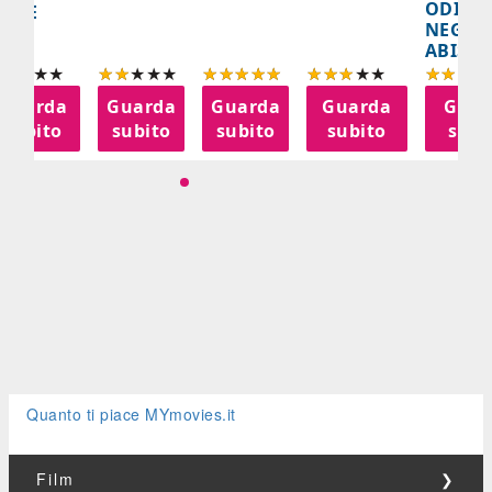
ODISS
INEE
NEGLI
ABISSI
Guarda
Guarda
Guarda
Guarda
Guar
subito
subito
subito
subito
subi
Quanto ti piace MYmovies.it
Film
❯