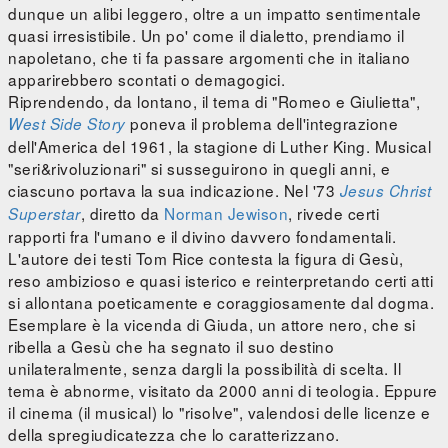
dunque un alibi leggero, oltre a un impatto sentimentale
quasi irresistibile. Un po' come il dialetto, prendiamo il
napoletano, che ti fa passare argomenti che in italiano
apparirebbero scontati o demagogici.
Riprendendo, da lontano, il tema di "Romeo e Giulietta",
poneva il problema dell'integrazione
West Side Story
dell'America del 1961, la stagione di Luther King. Musical
"seri&rivoluzionari" si susseguirono in quegli anni, e
ciascuno portava la sua indicazione. Nel '73
Jesus Christ
, diretto da
Norman Jewison
, rivede certi
Superstar
rapporti fra l'umano e il divino davvero fondamentali.
L'autore dei testi Tom Rice contesta la figura di Gesù,
reso ambizioso e quasi isterico e reinterpretando certi atti
si allontana poeticamente e coraggiosamente dal dogma.
Esemplare è la vicenda di Giuda, un attore nero, che si
ribella a Gesù che ha segnato il suo destino
unilateralmente, senza dargli la possibilità di scelta. Il
tema è abnorme, visitato da 2000 anni di teologia. Eppure
il cinema (il musical) lo "risolve", valendosi delle licenze e
della spregiudicatezza che lo caratterizzano.