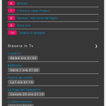
6
Michael
7
Il Diavolo veste Prada 2
8
Hamnet - Nel nome del figlio
9
Gioia mia
10
Terapia di famiglia
Stasera in Tv
❯
Il padrino
Rete4 ore 21:30
Battleship
Italia 1 ore 21:20
Febbre da cavallo
La7 ore 21:15
La Fuga dell'Assassino
Canale 20 ore 21:10
L'ultima missione