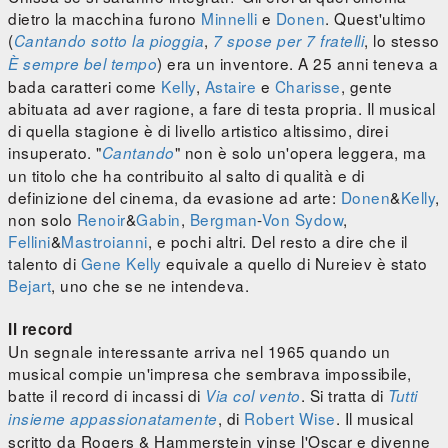
dietro la macchina furono
Minnelli
e
Donen
. Quest'ultimo
(
,
, lo stesso
Cantando sotto la pioggia
7 spose per 7 fratelli
) era un inventore. A 25 anni teneva a
È sempre bel tempo
bada caratteri come
Kelly
,
Astaire
e
Charisse
, gente
abituata ad aver ragione, a fare di testa propria. Il musical
di quella stagione è di livello artistico altissimo, direi
insuperato. "
" non è solo un'opera leggera, ma
Cantando
un titolo che ha contribuito al salto di qualità e di
definizione del cinema, da evasione ad arte:
Donen
&
Kelly
,
non solo
Renoir
&
Gabin
,
Bergman
-
Von Sydow
,
Fellini
&
Mastroianni
, e pochi altri. Del resto a dire che il
talento di
Gene Kelly
equivale a quello di Nureiev è stato
Bejart
, uno che se ne intendeva.
Il record
Un segnale interessante arriva nel 1965 quando un
musical compie un'impresa che sembrava impossibile,
batte il record di incassi di
. Si tratta di
Via col vento
Tutti
, di
Robert Wise
. Il musical
insieme appassionatamente
scritto da Rogers & Hammerstein vinse l'Oscar e divenne