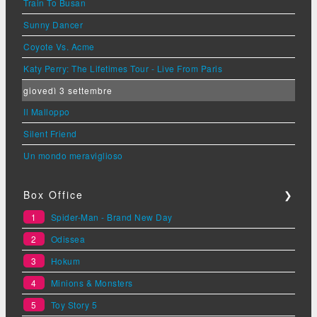
Train To Busan
Sunny Dancer
Coyote Vs. Acme
Katy Perry: The Lifetimes Tour - Live From Paris
giovedì 3 settembre
Il Malloppo
Silent Friend
Un mondo meraviglioso
Box Office
❯
1
Spider-Man - Brand New Day
2
Odissea
3
Hokum
4
Minions & Monsters
5
Toy Story 5