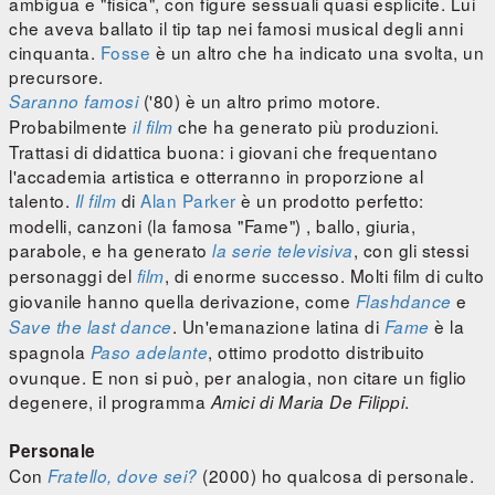
ambigua e "fisica", con figure sessuali quasi esplicite. Lui
che aveva ballato il tip tap nei famosi musical degli anni
cinquanta.
Fosse
è un altro che ha indicato una svolta, un
precursore.
('80) è un altro primo motore.
Saranno famosi
Probabilmente
che ha generato più produzioni.
il film
Trattasi di didattica buona: i giovani che frequentano
l'accademia artistica e otterranno in proporzione al
talento.
di
Alan Parker
è un prodotto perfetto:
Il film
modelli, canzoni (la famosa "Fame") , ballo, giuria,
parabole, e ha generato
, con gli stessi
la serie televisiva
personaggi del
, di enorme successo. Molti film di culto
film
giovanile hanno quella derivazione, come
e
Flashdance
. Un'emanazione latina di
è la
Save the last dance
Fame
spagnola
, ottimo prodotto distribuito
Paso adelante
ovunque. E non si può, per analogia, non citare un figlio
degenere, il programma
.
Amici di Maria De Filippi
Personale
Con
(2000) ho qualcosa di personale.
Fratello, dove sei?