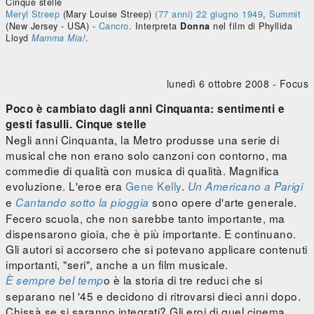
Cinque stelle
Meryl Streep
(Mary Louise Streep)
(77 anni)
22 giugno
1949
,
Summit
(New Jersey - USA)
-
Cancro
. Interpreta
Donna
nel film di Phyllida
Lloyd
Mamma Mia!
.
lunedì 6 ottobre 2008 -
Focus
Poco è cambiato dagli anni Cinquanta: sentimenti e
gesti fasulli. Cinque stelle
Negli anni Cinquanta, la Metro produsse una serie di
musical che non erano solo canzoni con contorno, ma
commedie di qualità con musica di qualità. Magnifica
evoluzione. L'eroe era
Gene Kelly
.
Un Americano a Parigi
e
sono opere d'arte generale.
Cantando sotto la pioggia
Fecero scuola, che non sarebbe tanto importante, ma
dispensarono gioia, che è più importante. E continuano.
Gli autori si accorsero che si potevano applicare contenuti
importanti, "seri", anche a un film musicale.
o è la storia di tre reduci che si
È sempre bel temp
separano nel '45 e decidono di ritrovarsi dieci anni dopo.
Chissà se si saranno integrati? Gli eroi di quel cinema