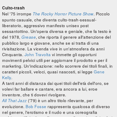
Culto-trash
Nel '75 irrompe
. Piccolo
The Rocky Horror Picture Show
spunto casuale, che diventa culto-trash-sessual-
liberatorio, aggressivo manifesto unisex post
sessantottino. Un'opera diversa e geniale, che fa testo è
del 1978,
, che riporta il genere all'attenzione del
Grease
pubblico largo e giovane, anche se si tratta di una
rivisitazione. La vicenda vive in un'atmosfera da anni
Cinquanta.
John Travolta
vi immette gli opportuni
movimenti pelvici utili per aggiornare il prodotto e per il
marketing. Un'indicazione: nello scorrere dei titoli finali, in
caratteri piccoli, veloci, quasi nascosti, si legge
Gene
Kelly
.
A tanti anni di distanza dai quei titoli dell'età dell'oro, se
volevi far ballare e cantare, era ancora a lui, eroe
inventore, che ti dovevi rivolgere.
('79) è un altro titolo rilevante, per
All That Jazz
evoluzione.
Bob Fosse
rappresenta qualcosa di diverso
nel genere, l'erotismo e il nudo e una coreografia