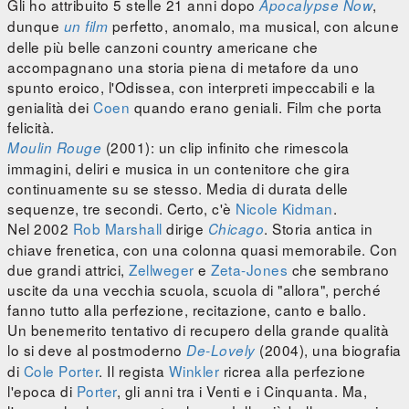
Gli ho attribuito 5 stelle 21 anni dopo
,
Apocalypse Now
dunque
perfetto, anomalo, ma musical, con alcune
un film
delle più belle canzoni country americane che
accompagnano una storia piena di metafore da uno
spunto eroico, l'Odissea, con interpreti impeccabili e la
genialità dei
Coen
quando erano geniali. Film che porta
felicità.
(2001): un clip infinito che rimescola
Moulin Rouge
immagini, deliri e musica in un contenitore che gira
continuamente su se stesso. Media di durata delle
sequenze, tre secondi. Certo, c'è
Nicole Kidman
.
Nel 2002
Rob Marshall
dirige
. Storia antica in
Chicago
chiave frenetica, con una colonna quasi memorabile. Con
due grandi attrici,
Zellweger
e
Zeta-Jones
che sembrano
uscite da una vecchia scuola, scuola di "allora", perché
fanno tutto alla perfezione, recitazione, canto e ballo.
Un benemerito tentativo di recupero della grande qualità
lo si deve al postmoderno
(2004), una biografia
De-Lovely
di
Cole Porter
. Il regista
Winkler
ricrea alla perfezione
l'epoca di
Porter
, gli anni tra i Venti e i Cinquanta. Ma,