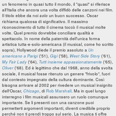
un fenomeno in quasi tutto il mondo, il "quasi" si riferisce
all'Italia che ancora una volta diffidò delle canzoni nei film.
Il titolo ebbe da noi
un buon successo. Oscar
solo
richiama qualcosa di significativo. Il massimo
riconoscimento di tutto il cinema toccò il musical molte
volte. Quel premio dovrebbe conciliare qualità e
spettacolo. In nome della paternità dell'unica forma
artistica tutta-e-solo-americana (il musical, come ho scritto
sopra), Hollywood diede il premio assoluto a
Un
('51),
('58),
('61),
americano a Parigi
Gigi
West Side Story
('64),
('65),
My Fair Lady
Tutti insieme appassionatamente
('68). Ed è legittimo che dal 1968, anno della svolta
Oliver
sociale, il musical fosse ritenuto un genere "frivolo", fuori
dal contesto impegnato della cultura dominante. Così
bisogna arrivare al 2002 per rivedere un musical insignito
dell'Oscar,
, di
Rob Marshall
. Ma in quel lungo
Chicago
interregno i film musicali assunsero un ruolo comunque
importante. Se li presenti con una canzone puoi
permetterti argomenti importanti, diventi credibile proprio
perché non ti prendi troppo sul serio. La musica ti offre