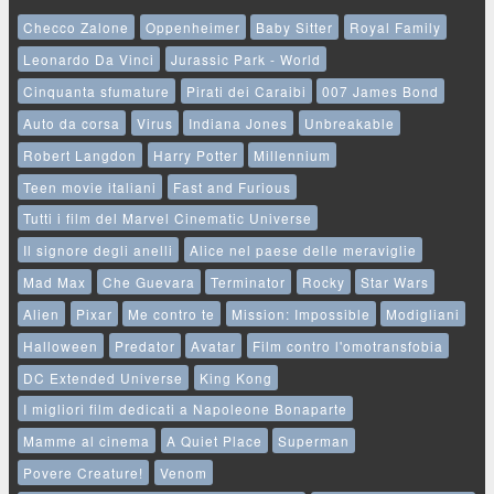
Checco Zalone
Oppenheimer
Baby Sitter
Royal Family
Leonardo Da Vinci
Jurassic Park - World
Cinquanta sfumature
Pirati dei Caraibi
007 James Bond
Auto da corsa
Virus
Indiana Jones
Unbreakable
Robert Langdon
Harry Potter
Millennium
Teen movie italiani
Fast and Furious
Tutti i film del Marvel Cinematic Universe
Il signore degli anelli
Alice nel paese delle meraviglie
Mad Max
Che Guevara
Terminator
Rocky
Star Wars
Alien
Pixar
Me contro te
Mission: Impossible
Modigliani
Halloween
Predator
Avatar
Film contro l'omotransfobia
DC Extended Universe
King Kong
I migliori film dedicati a Napoleone Bonaparte
Mamme al cinema
A Quiet Place
Superman
Povere Creature!
Venom