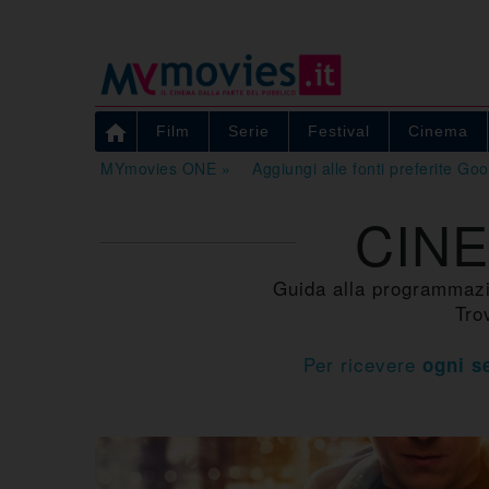

Film
Serie
Festival
Cinema
MYmovies ONE »
Aggiungi alle fonti preferite Go
CINE
Guida alla programmazio
Tro
Per ricevere
ogni s