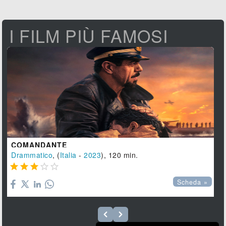
I FILM PIÙ FAMOSI
COMANDANTE
Drammatico
, (
Italia
-
2023
), 120 min.





Scheda »