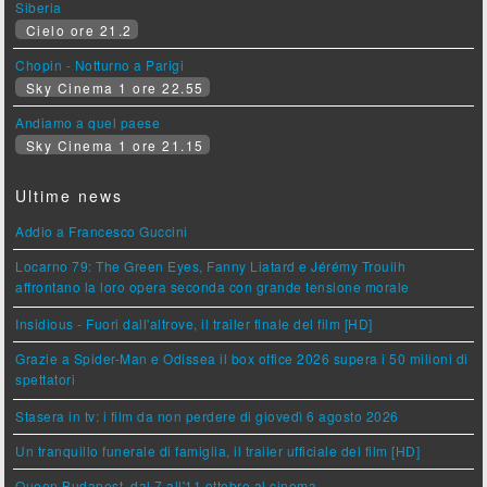
Siberia
Cielo ore 21.2
Chopin - Notturno a Parigi
Sky Cinema 1 ore 22.55
Andiamo a quel paese
Sky Cinema 1 ore 21.15
Ultime news
Addio a Francesco Guccini
Locarno 79: The Green Eyes, Fanny Liatard e Jérémy Trouilh
affrontano la loro opera seconda con grande tensione morale
Insidious - Fuori dall'altrove, il trailer finale del film [HD]
Grazie a Spider-Man e Odissea il box office 2026 supera i 50 milioni di
spettatori
Stasera in tv: i film da non perdere di giovedì 6 agosto 2026
Un tranquillo funerale di famiglia, il trailer ufficiale del film [HD]
Queen Budapest, dal 7 all'11 ottobre al cinema