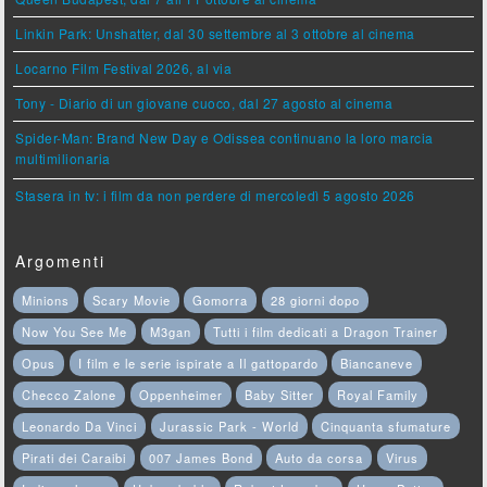
Linkin Park: Unshatter, dal 30 settembre al 3 ottobre al cinema
Locarno Film Festival 2026, al via
Tony - Diario di un giovane cuoco, dal 27 agosto al cinema
Spider-Man: Brand New Day e Odissea continuano la loro marcia
multimilionaria
Stasera in tv: i film da non perdere di mercoledì 5 agosto 2026
Argomenti
Minions
Scary Movie
Gomorra
28 giorni dopo
Now You See Me
M3gan
Tutti i film dedicati a Dragon Trainer
Opus
I film e le serie ispirate a Il gattopardo
Biancaneve
Checco Zalone
Oppenheimer
Baby Sitter
Royal Family
Leonardo Da Vinci
Jurassic Park - World
Cinquanta sfumature
Pirati dei Caraibi
007 James Bond
Auto da corsa
Virus