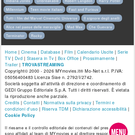
Indiana Jones
Unbreakable
Robert Langdon
Harry Potter
Millennium
Teen movie italiani
Fast and Furious
Tutti i film del Marvel Cinematic Universe
Il signore degli anelli
Alice nel paese delle meraviglie
Mad Max
Che Guevara
Terminator
Rocky
Home
|
Cinema
|
Database
|
Film
|
Calendario Uscite
|
Serie
TV
|
Dvd
|
Stasera in Tv
|
Box Office
|
Prossimamente
|
Trailer
|
TROVASTREAMING
Copyright© 2000 - 2026 MYmovies.it® Mo-Net s.r.l. P.IVA:
05056400483 Licenza Siae n. 2792/I/2742.
Società soggetta all'attività di direzione e coordinamento di
GEDI Gruppo Editoriale S.p.A. Tutti i diritti riservati. È vietata
la riproduzione anche parziale.
Credits
|
Contatti
|
Normativa sulla privacy
|
Termini e
condizioni d'uso
|
Riserva TDM
|
Dichiarazione accessibilità
|
Cookie Policy
Il riesame e il controllo editoriale dei contenuti del presente sito
sono affidati al team di MYmovies e al direttore responsabile.