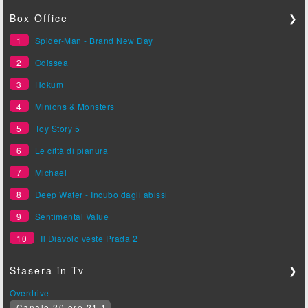
Box Office
❯
1
Spider-Man - Brand New Day
2
Odissea
3
Hokum
4
Minions & Monsters
5
Toy Story 5
6
Le città di pianura
7
Michael
8
Deep Water - Incubo dagli abissi
9
Sentimental Value
10
Il Diavolo veste Prada 2
Stasera in Tv
❯
Overdrive
Canale 20 ore 21.1