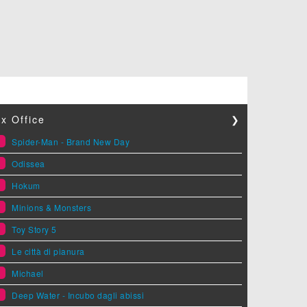
x Office
❯
1
Spider-Man - Brand New Day
2
Odissea
3
Hokum
4
Minions & Monsters
5
Toy Story 5
6
Le città di pianura
7
Michael
8
Deep Water - Incubo dagli abissi