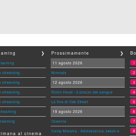
reaming
❯
Prossimamente
❯
Bo
streaming
11 agosto 2026
n streaming
Nimrods
n streaming
12 agosto 2026
n streaming
Robin Hood - Il prezzo del sangue
n streaming
La fine di Oak Street
 streaming
19 agosto 2026
streaming
Oceania
Camp Miasma - Adolescenza, sesso e
timana al cinema