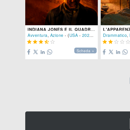
INDIANA JONES E IL QUADRANTE DEL DESTINO
L'APPAREN
Avventura
,
Azione
- (
USA
-
2023
), 142 min.
Drammatico
,









Scheda »