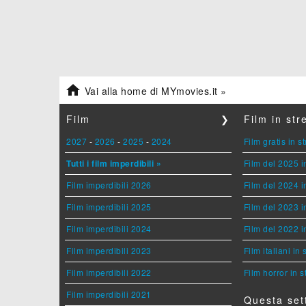

Vai alla home di MYmovies.it »
Film
❯
Film in st
2027
-
2026
-
2025
-
2024
Film gratis in 
Tutti i film imperdibili »
Film del 2025 i
Film imperdibili 2026
Film del 2024 i
Film imperdibili 2025
Film del 2023 i
Film imperdibili 2024
Film del 2022 i
Film imperdibili 2023
Film italiani in
Film imperdibili 2022
Film horror in 
Film imperdibili 2021
Questa set