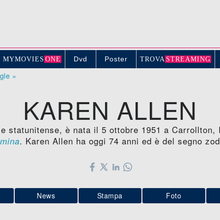
Dvd
Poster
MYMOVIE
S
ONE
TROV
A
STREAMING
ogle »
KAREN ALLEN
e statunitense, è nata il 5 ottobre 1951 a Carrollton, 
. Karen Allen ha oggi 74 anni ed è del segno zod
mina
News
Stampa
Foto