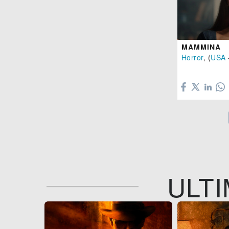
MAMMINA
Horror
, (
USA

ULTI