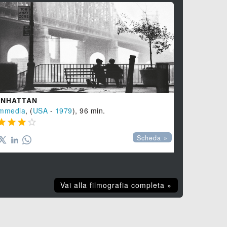
LA TEMPE
Drammatico
,




NHATTAN
mmedia
, (
USA
-
1979
), 96 min.




Scheda »
Vai alla filmografia completa »