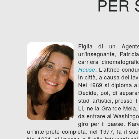
PER 
Figlia di un Agent
un'insegnante, Patrici
carriera cinematografi
. L'attrice condu
House
in città, a causa del la
Nel 1969 si diploma a
Decide, poi, di separar
studi artistici, presso 
Li, nella Grande Mela, 
da entrare al Washingo
giro per il paese. Kar
un'interprete completa: nel 1977, fa il suo
Nel 1981, si impone a livello internazional