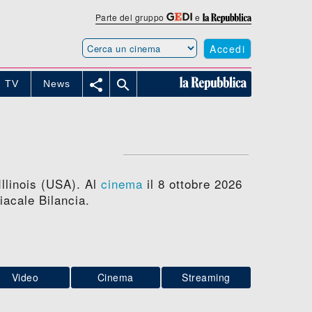
Parte del gruppo
e
Accedi


TV
News
Illinois (USA). Al
cinema
il 8 ottobre 2026
iacale Bilancia.
Video
Cinema
Streaming