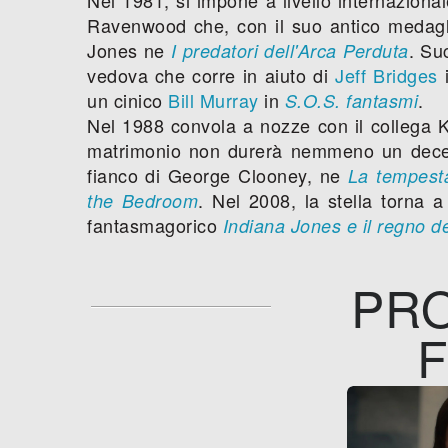
Ravenwood che, con il suo antico medagli
Jones ne
. Su
I predatori dell'Arca Perduta
vedova che corre in aiuto di
Jeff Bridges
un cinico
Bill Murray
in
.
S.O.S. fantasmi
Nel 1988 convola a nozze con il collega Ka
matrimonio non durerà nemmeno un decenn
fianco di George Clooney, ne
La tempesta
. Nel 2008, la stella torna a
the Bedroom
fantasmagorico
Indiana Jones e il regno del
PRO
F