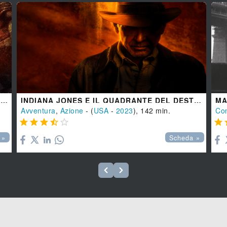
INDIANA JONES E IL REGNO DEL TESCHIO DI CRISTALLO
INDIANA JONES E IL QUADRANTE DEL DESTINO
MA
Avventura
,
Azione
- (
USA
-
2023
), 142 min.
Co






 »
Scheda »