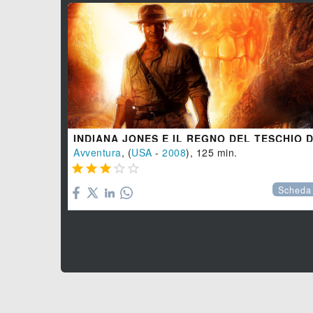
Avventura
, (
USA
-
2008
), 125 min.





Scheda