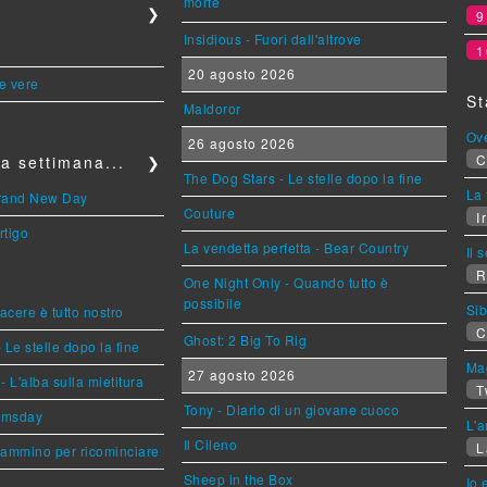
morte
❯
Insidious - Fuori dall'altrove
1
20 agosto 2026
le vere
St
Maldoror
Ov
26 agosto 2026
C
a settimana...
❯
The Dog Stars - Le stelle dopo la fine
La 
Brand New Day
Couture
Ir
rtigo
La vendetta perfetta - Bear Country
Il 
R
One Night Only - Quando tutto è
possibile
Sib
piacere è tutto nostro
C
Ghost: 2 Big To Rig
 Le stelle dopo la fine
Mag
27 agosto 2026
L'alba sulla mietitura
T
Tony - Diario di un giovane cuoco
omsday
L'a
Il Cileno
L
cammino per ricominciare
Sheep in the Box
Io 