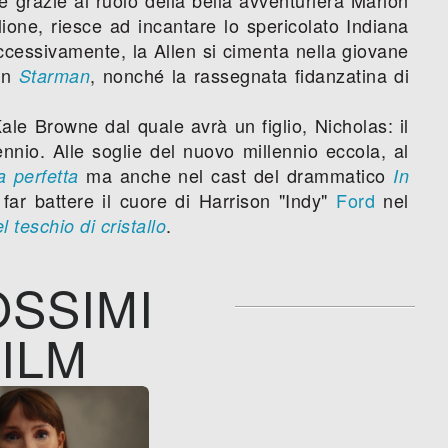
one, riesce ad incantare lo spericolato Indiana
ccessivamente, la Allen si cimenta nella giovane
in
, nonché la rassegnata fidanzatina di
Starman
le Browne dal quale avrà un figlio, Nicholas: il
io. Alle soglie del nuovo millennio eccola, al
ma anche nel cast del drammatico
 perfetta
In
 far battere il cuore di Harrison "Indy"
Ford
nel
.
 teschio di cristallo
SSIMI
ILM