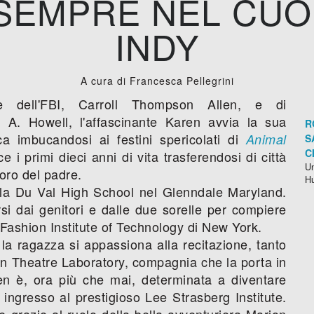
SEMPRE NEL CUO
INDY
A cura di Francesca Pellegrini
e dell'FBI, Carroll Thompson Allen, e di
a A. Howell, l'affascinante Karen avvia la sua
R
ca imbucandosi ai festini spericolati di
Animal
S
C
ce i primi dieci anni di vita trasferendosi di città
Un
voro del padre.
H
lla Du Val High School nel Glenndale Maryland.
si dai genitori e dalle due sorelle per compiere
il Fashion Institute of Technology di New York.
la ragazza si appassiona alla recitazione, tanto
n Theatre Laboratory, compagnia che la porta in
en è, ora più che mai, determinata a diventare
 ingresso al prestigioso Lee Strasberg Institute.
e grazie al ruolo della bella avventuriera Marion