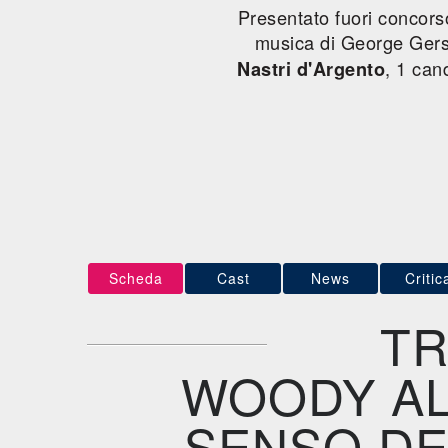
Presentato fuori concors
musica di George Gersh
, 1 can
Nastri d'Argento
Scheda
Cast
News
Critic
TR
WOODY AL
SENSO DE