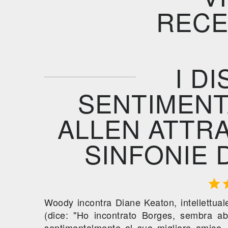
RECE
I D
SENTIMENT
ALLEN ATTRA
SINFONIE 

Woody incontra Diane Keaton, intellettuale 
(dice: "Ho incontrato Borges, sembra a
sentimentalmente al suo migliore amico,