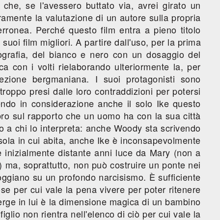
i che, se l'avessero buttato via, avrei girato un
aramente la valutazione di un autore sulla propria
erronea. Perché questo film entra a pieno titolo
 suoi film migliori. A partire dall'uso, per la prima
mografia, del bianco e nero con un dosaggio del
a con i volti rielaborando ulteriormente la, per
lezione bergmaniana. I suoi protagonisti sono
roppo presi dalle loro contraddizioni per potersi
ndo in considerazione anche il solo Ike questo
bro sul rapporto che un uomo ha con la sua città
io a chi lo interpreta: anche Woody sta scrivendo
isola in cui abita, anche Ike è inconsapevolmente
 è inizialmente distante anni luce da Mary (non a
) ma, soprattutto, non può costruire un ponte nei
oggiano su un profondo narcisismo. È sufficiente
se per cui vale la pena vivere per poter ritenere
erge in lui è la dimensione magica di un bambino
iglio non rientra nell'elenco di ciò per cui vale la