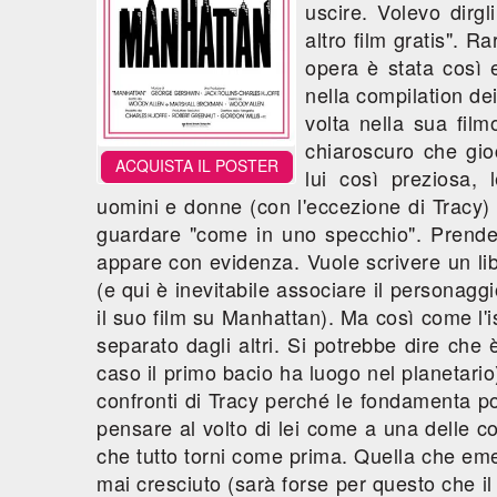
uscire. Volevo dirgl
altro film gratis". R
opera è stata così 
nella compilation dei
volta nella sua fil
chiaroscuro che gioc
ACQUISTA IL POSTER
lui così preziosa, 
uomini e donne (con l'eccezione di Tracy) t
guardare "come in uno specchio". Prende
appare con evidenza. Vuole scrivere un li
(e qui è inevitabile associare il personagg
il suo film su Manhattan). Ma così come l'
separato dagli altri. Si potrebbe dire che
caso il primo bacio ha luogo nel planetario
confronti di Tracy perché le fondamenta p
pensare al volto di lei come a una delle co
che tutto torni come prima. Quella che em
mai cresciuto (sarà forse per questo che il f