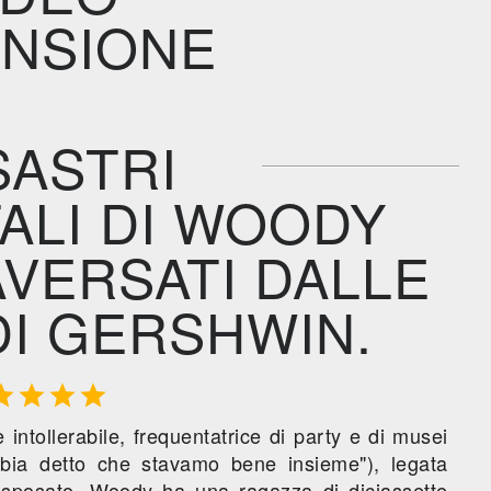
NSIONE
ISASTRI
ALI DI WOODY
VERSATI DALLE
DI GERSHWIN.




intollerabile, frequentatrice di party e di musei
bbia detto che stavamo bene insieme"), legata
 sposato. Woody ha una ragazza di diciassette