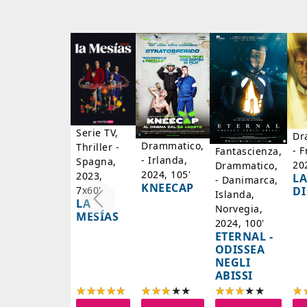
Serie TV,
Dr
Drammatico,
Thriller -
- F
Fantascienza,
- Irlanda,
Spagna,
20
Drammatico,
2024, 105'
2023,
LA
- Danimarca,
KNEECAP
DI
7x60'
Islanda,
LA
Norvegia,
MESÍAS
2024, 100'
ETERNAL -
ODISSEA
NEGLI
ABISSI