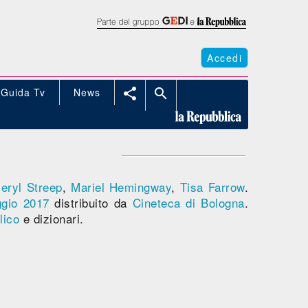
Accedi
Guida Tv
News


eryl Streep
,
Mariel Hemingway
,
Tisa Farrow
.
gio 2017
distribuito da
Cineteca di Bologna
.
lico
e dizionari.