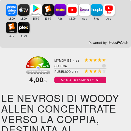
Powered by





MYMOVIES 4,33

CRITICA





PUBBLICO 3,67
4,00
ASSOLUTAMENTE SÌ
/5
LE NEVROSI DI WOODY
ALLEN CONCENTRATE
VERSO LA COPPIA,
DESTINATA AL