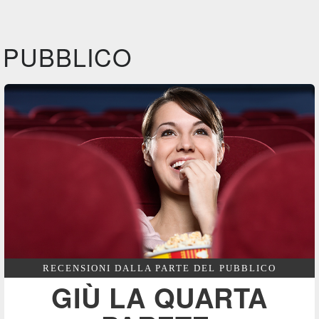
IBS
Film&More
CG |
DVD
BR
DVD
Feltrinelli
CG | tv
IBS
DVD
DVD
BR
PUBBLICO
IBS
Felt
DVD
BR
Feltrinelli
DVD
RECENSIONI DALLA PARTE DEL PUBBLICO
GIÙ LA QUARTA