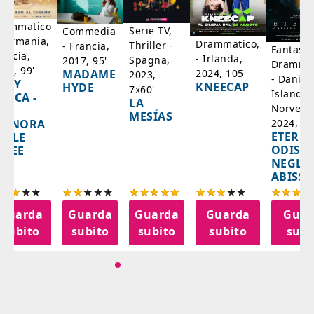
rammatico
Serie TV,
Commedia
 Germania,
Drammatico,
Thriller -
- Francia,
Fantasci
rancia,
- Irlanda,
Spagna,
2017, 95'
Drammat
025, 99'
2024, 105'
MADAME
2023,
- Danim
ADY
KNEECAP
HYDE
7x60'
Islanda,
AZCA -
LA
Norvegi
A
MESÍAS
IGNORA
2024, 10
ETERNA
ELLE
ODISS
INEE
NEGLI
ABISSI
Guarda
Guarda
Guarda
Guarda
Guar
subito
subito
subito
subito
subi