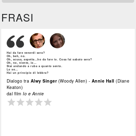
FRASI
Hai da fare venerdì sera?
Oh, beh, no.
Oh, scusa, aspetta…ho da fare io. Cosa fai sabato sera?
Oh, no, niente, io…
Stai andando a ruba a quanto sento.
Lo so…
Hai un principio di lebbra?
Dialogo tra
Alwy Singer
(Woody Allen) -
Annie Hall
(Diane
Keaton)
dal film
Io e Annie