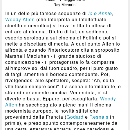
Roy Menarini
In un delle più famose sequenze di
Io e Annie
,
Woody Allen
(che interpreta un intellettuale
cinefilo e nevrotico) si trova in fila in attesa di
entrare al cinema. Dietro di lui, un sedicente
esperto sproloquia sul cinema di Fellini e poi si
mette a discettare di media. A quel punto Allen lo
affronta e quando l'interlocutore cita a sproposito
Marshall Macluhan - il grande studioso di
comunicazione - il protagonista lo fa comparire
all'improvviso, dal fuori quadro, per il puro gusto
di fargli smentire il borioso contendente. Poi,
rivolgendosi allo spettatore, sospira: "Ah, se la
vita fosse sempre così". La scena è formidabile, e
straordinariamente comica. Vedendola, ci si
diverte e basta. Eppure, per escogitarla,
Woody
Allen
ha saccheggiato a piene mani il cinema
modernista europeo, le novità stilistiche
provenienti dalla Francia (
Godard
e
Resnais
in
primis), e preso spunto contemporaneamente da
una certa letteratura ebraica, dove paradossi e