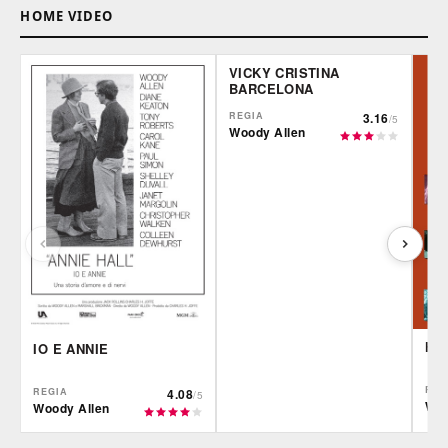
HOME VIDEO
VICKY CRISTINA
BARCELONA
REGIA
3.16
/5
Woody Allen
HA
IO E ANNIE
REG
REGIA
4.08
/5
Woo
Woody Allen