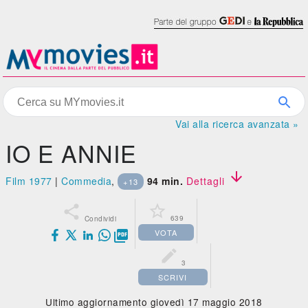
Vai alla ricerca avanzata »
IO E ANNIE

Film 1977
|
Commedia
,
94 min.
Dettagli
+13


639
Condividi
VOTA


3
SCRIVI
Ultimo aggiornamento giovedì 17 maggio 2018