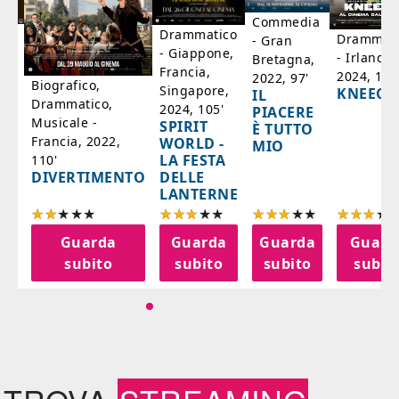
Commedia
ico
Drammatico
Drammati
- Gran
- Giappone,
- Irlanda,
Bretagna,
'
Francia,
2024, 105
2022, 97'
Biografico,
Singapore,
KNEECA
IL
Drammatico,
2024, 105'
PIACERE
Musicale -
SPIRIT
È TUTTO
Francia, 2022,
WORLD -
MIO
LA FESTA
110'
DELLE
DIVERTIMENTO
LANTERNE
a
Guarda
Guarda
Guarda
Guard
o
subito
subito
subito
subit