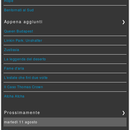
Hope
Bentornati al Sud
Appena aggiunti
❯
Queen Budapest
Linkin Park: Unshatter
Zustissia
La leggenda del deserto
Fame d'aria
L'estate che finì due volte
Il Caso Thomas Crown
Atcha Atcha
Prossimamente
❯
martedì 11 agosto