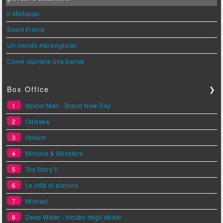
Il Malloppo
Silent Friend
Un mondo meraviglioso
Come rapinare una banca
Box Office
❯
1
Spider-Man - Brand New Day
2
Odissea
3
Hokum
4
Minions & Monsters
5
Toy Story 5
6
Le città di pianura
7
Michael
8
Deep Water - Incubo dagli abissi