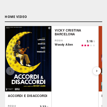
HOME VIDEO
VICKY CRISTINA
BARCELONA
REGIA
3.16
/5
Woody Allen
ACCORDI E DISACCORDI
HA
REGIA
3.22
REG
/5