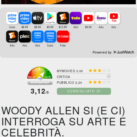
Powered by





MYMOVIES 3,00

CRITICA





PUBBLICO 3,24
3,12
CONSIGLIATO SÌ
/5
WOODY ALLEN SI (E CI)
INTERROGA SU ARTE E
CELEBRITÀ.