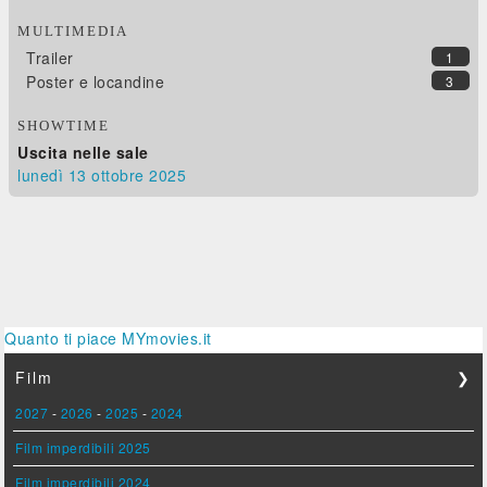
MULTIMEDIA
Trailer
1
Poster e locandine
3
SHOWTIME
Uscita nelle sale
lunedì 13
ottobre 2025
Quanto ti piace MYmovies.it
Film
❯
2027
-
2026
-
2025
-
2024
Film imperdibili 2025
Film imperdibili 2024