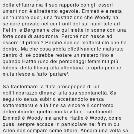
della chitarra ma il suo rapporto con gli esseri
umani non è altrettanto agevole. Emmett è e resta
un 'numero due', una frustrazione che Woody ha
sempre provato nei confronti dei sui numi tutelari
Fellini e Bergman e che qui mette in scena con una
forte dose di autoironia. Perché non riesce ad
essere 'il primo'? Perché non sa metterci ciò che ha
dentro. Ma che cosa abbia effettivamente maturato
dentro di sé potrebbe restare un mistero fino a
quando Hattie (uno dei personaggi femminili più
intensi della filmografia alleniana) proprio perché
muta riesce a farlo 'parlare'.
Sa trasformare la finta prosopopea di lui
nell'imbarazzo dinanzi alla sua spontaneità. Sa
seguirlo senza subirlo accettandolo senza
sottomettersi e alla fine sa vincere il confronto
determinante: quello con la vita e i sentimenti.
Emmett è Woody ma anche Hattie è Woody, come
quasi sempre accade in particolare nei film in cui
Allen non compare come attore. Ancora una volta sa