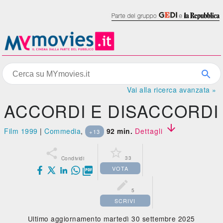
Vai alla ricerca avanzata »
ACCORDI E DISACCORDI

Film 1999
|
Commedia
,
92 min.
Dettagli
+13


33
Condividi
VOTA


5
SCRIVI
Ultimo aggiornamento martedì 30 settembre 2025