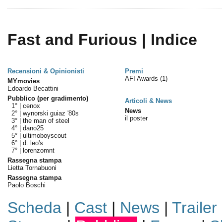
Fast and Furious | Indice
Recensioni & Opinionisti
Premi
AFI Awards
(1)
MYmovies
Edoardo Becattini
Pubblico (per gradimento)
Articoli & News
1° |
cenox
News
2° |
wynorski guiaz '80s
il poster
3° |
the man of steel
4° |
dano25
5° |
ultimoboyscout
6° |
d. leo's
7° |
lorenzomnt
Rassegna stampa
Lietta Tornabuoni
Rassegna stampa
Paolo Boschi
Scheda
|
Cast
|
News
|
Trailer