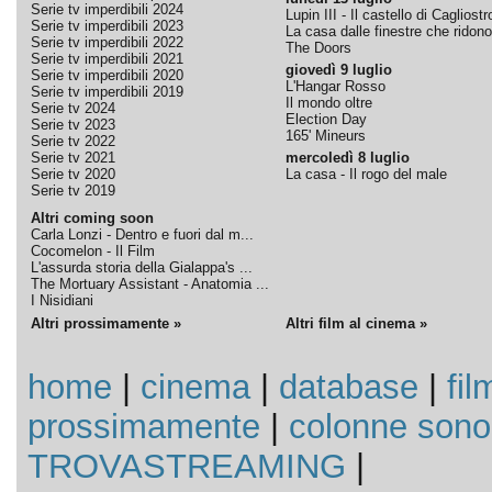
Serie tv imperdibili 2024
Lupin III - Il castello di Cagliostr
Serie tv imperdibili 2023
La casa dalle finestre che ridono
Serie tv imperdibili 2022
The Doors
Serie tv imperdibili 2021
giovedì 9 luglio
Serie tv imperdibili 2020
L'Hangar Rosso
Serie tv imperdibili 2019
Il mondo oltre
Serie tv 2024
Election Day
Serie tv 2023
165' Mineurs
Serie tv 2022
Serie tv 2021
mercoledì 8 luglio
Serie tv 2020
La casa - Il rogo del male
Serie tv 2019
Altri coming soon
Carla Lonzi - Dentro e fuori dal m...
Cocomelon - Il Film
L'assurda storia della Gialappa's ...
The Mortuary Assistant - Anatomia ...
I Nisidiani
Altri prossimamente »
Altri film al cinema »
home
|
cinema
|
database
|
fil
prossimamente
|
colonne sono
TROVASTREAMING
|