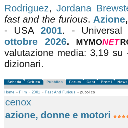
Rodriguez
,
Jordana Brewst
fast and the furious
.
Azione
- USA
2001
. - Universal
ottobre 2026
.
MYMO
NE
T
R
valutazione media:
3,19
su
dizionari.
Scheda
Critica
Pubblico
Forum
Cast
Premi
News
Home
»
Film
»
2001
»
Fast And Furious
»
pubblico
cenox
azione, donne e motori