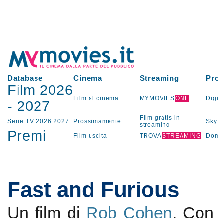
Database
Cinema
Streaming
Pr
Film 2026
Film al cinema
MYMOVIES
ONE
Digi
-
2027
Film gratis in
Serie TV
2026
2027
Prossimamente
Sky
streaming
Premi
Film uscita
TROVA
STREAMING
Dom
Fast and Furious
Un film di
Rob Cohen
. Co