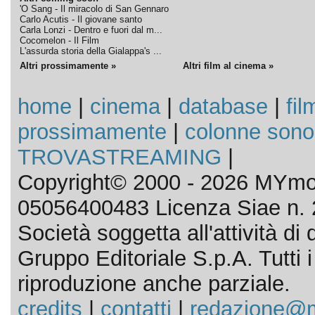
'O Sang - Il miracolo di San Gennaro
Carlo Acutis - Il giovane santo
Carla Lonzi - Dentro e fuori dal m...
Cocomelon - Il Film
L'assurda storia della Gialappa's ...
Altri prossimamente »
Altri film al cinema »
home
|
cinema
|
database
|
fil
prossimamente
|
colonne sono
TROVASTREAMING
|
Copyright© 2000 - 2026 MYmov
05056400483 Licenza Siae n. 
Società soggetta all'attività d
Gruppo Editoriale S.p.A. Tutti i d
riproduzione anche parziale.
credits
|
contatti
|
redazione@m