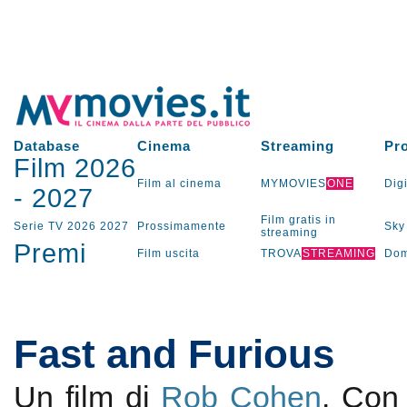
Database
Cinema
Streaming
Pr
Film 2026
Film al cinema
MYMOVIES
ONE
Digi
-
2027
Film gratis in
Serie TV
2026
2027
Prossimamente
Sky
streaming
Premi
Film uscita
TROVA
STREAMING
Dom
Fast and Furious
Un film di
Rob Cohen
. Co