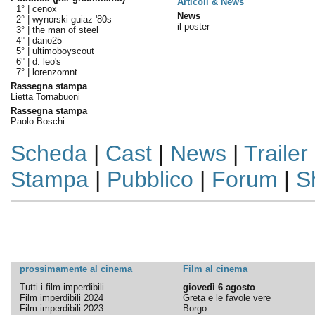
Articoli & News
1° |
cenox
News
2° |
wynorski guiaz '80s
il poster
3° |
the man of steel
4° |
dano25
5° |
ultimoboyscout
6° |
d. leo's
7° |
lorenzomnt
Rassegna stampa
Lietta Tornabuoni
Rassegna stampa
Paolo Boschi
Scheda
|
Cast
|
News
|
Trailer
Stampa
|
Pubblico
|
Forum
|
S
prossimamente al cinema
Film al cinema
Tutti i film imperdibili
giovedì 6 agosto
Film imperdibili 2024
Greta e le favole vere
Film imperdibili 2023
Borgo