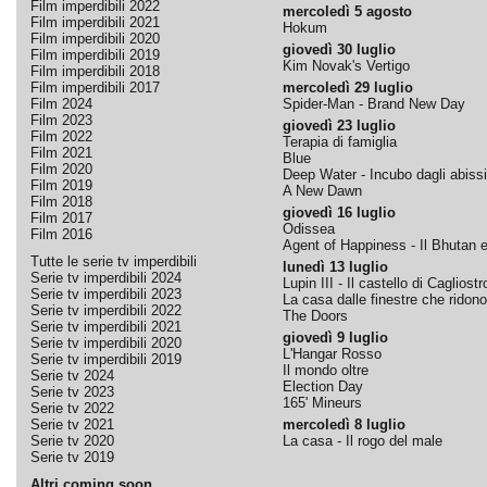
Film imperdibili 2022
mercoledì 5 agosto
Film imperdibili 2021
Hokum
Film imperdibili 2020
giovedì 30 luglio
Film imperdibili 2019
Kim Novak's Vertigo
Film imperdibili 2018
Film imperdibili 2017
mercoledì 29 luglio
Film 2024
Spider-Man - Brand New Day
Film 2023
giovedì 23 luglio
Film 2022
Terapia di famiglia
Film 2021
Blue
Film 2020
Deep Water - Incubo dagli abissi
Film 2019
A New Dawn
Film 2018
giovedì 16 luglio
Film 2017
Odissea
Film 2016
Agent of Happiness - Il Bhutan e 
Tutte le serie tv imperdibili
lunedì 13 luglio
Serie tv imperdibili 2024
Lupin III - Il castello di Cagliostr
Serie tv imperdibili 2023
La casa dalle finestre che ridono
Serie tv imperdibili 2022
The Doors
Serie tv imperdibili 2021
giovedì 9 luglio
Serie tv imperdibili 2020
L'Hangar Rosso
Serie tv imperdibili 2019
Il mondo oltre
Serie tv 2024
Election Day
Serie tv 2023
165' Mineurs
Serie tv 2022
Serie tv 2021
mercoledì 8 luglio
Serie tv 2020
La casa - Il rogo del male
Serie tv 2019
Altri coming soon