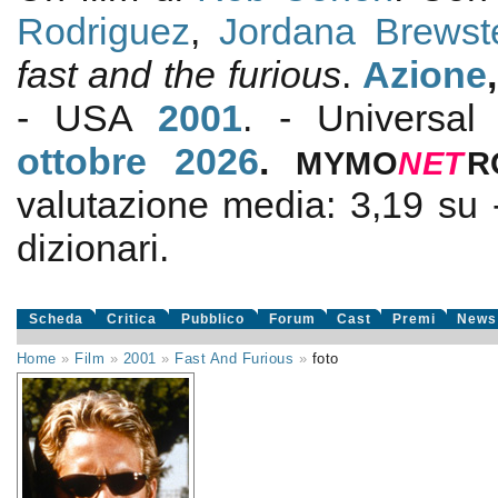
Rodriguez
,
Jordana Brewst
fast and the furious
.
Azione
- USA
2001
. - Universal
ottobre 2026
.
MYMO
NE
T
R
valutazione media:
3,19
su
dizionari.
Scheda
Critica
Pubblico
Forum
Cast
Premi
News
Home
»
Film
»
2001
»
Fast And Furious
»
foto