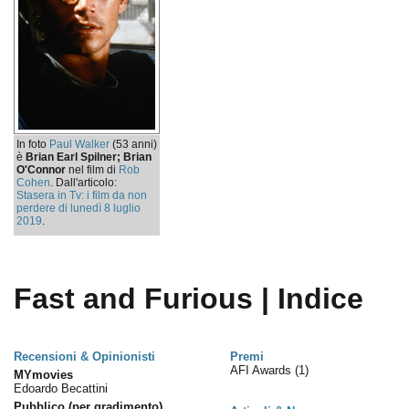
In foto
Paul Walker
(53 anni)
è
Brian Earl Spilner; Brian
O'Connor
nel film di
Rob
Cohen
. Dall'articolo:
Stasera in Tv: i film da non
perdere di lunedì 8 luglio
2019
.
Fast and Furious | Indice
Recensioni & Opinionisti
Premi
AFI Awards
(1)
MYmovies
Edoardo Becattini
Pubblico (per gradimento)