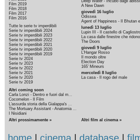
Deep Water - Incubo dagli abissi
Film 2019
A New Dawn
Film 2018
giovedì 16 luglio
Film 2017
Odissea
Film 2016
Agent of Happiness - Il Bhutan e 
Tutte le serie tv imperdibili
lunedì 13 luglio
Serie tv imperdibili 2024
Lupin III - Il castello di Cagliostr
Serie tv imperdibili 2023
La casa dalle finestre che ridono
Serie tv imperdibili 2022
The Doors
Serie tv imperdibili 2021
giovedì 9 luglio
Serie tv imperdibili 2020
L'Hangar Rosso
Serie tv imperdibili 2019
Il mondo oltre
Serie tv 2024
Election Day
Serie tv 2023
165' Mineurs
Serie tv 2022
Serie tv 2021
mercoledì 8 luglio
Serie tv 2020
La casa - Il rogo del male
Serie tv 2019
Altri coming soon
Carla Lonzi - Dentro e fuori dal m...
Cocomelon - Il Film
L'assurda storia della Gialappa's ...
The Mortuary Assistant - Anatomia ...
I Nisidiani
Altri prossimamente »
Altri film al cinema »
home
|
cinema
|
database
|
fil