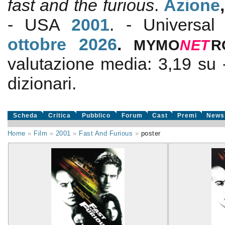
fast and the furious
.
Azione
- USA
2001
. - Universal
ottobre 2026
.
MYMO
NE
T
R
valutazione media:
3,19
su
dizionari.
Scheda
Critica
Pubblico
Forum
Cast
Premi
News
Home
»
Film
»
2001
»
Fast And Furious
»
poster