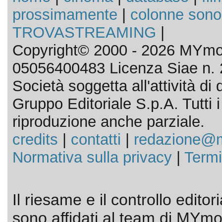
prossimamente
|
colonne sono
TROVASTREAMING
|
Copyright© 2000 - 2026 MYmov
05056400483 Licenza Siae n. 
Società soggetta all'attività d
Gruppo Editoriale S.p.A. Tutti i d
riproduzione anche parziale.
credits
|
contatti
|
redazione@m
Normativa sulla privacy
|
Termi
Il riesame e il controllo editor
sono affidati al team di MYmov