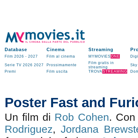
Database
Cinema
Streaming
Pr
Film 2026
-
2027
Film al cinema
MYMOVIES
ONE
Digi
Film gratis in
Serie TV
2026
2027
Prossimamente
Sky
streaming
Premi
Film uscita
TROVA
STREAMING
Dom
Poster Fast and Fur
Un film di
Rob Cohen
. Co
Rodriguez
,
Jordana Brewst