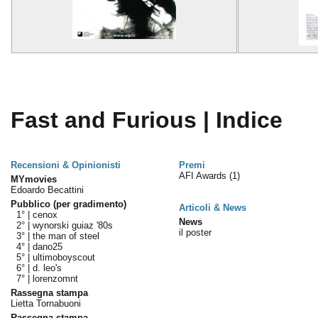
Fast and Furious | Indice
Recensioni & Opinionisti
Premi
AFI Awards
(1)
MYmovies
Edoardo Becattini
Pubblico (per gradimento)
Articoli & News
1° |
cenox
News
2° |
wynorski guiaz '80s
il poster
3° |
the man of steel
4° |
dano25
5° |
ultimoboyscout
6° |
d. leo's
7° |
lorenzomnt
Rassegna stampa
Lietta Tornabuoni
Rassegna stampa