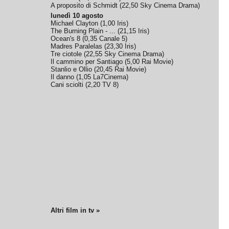
A proposito di Schmidt
(
22,50
Sky Cinema Drama
)
lunedì 10 agosto
Michael Clayton
(
1,00
Iris
)
The Burning Plain - ...
(
21,15
Iris
)
Ocean's 8
(
0,35
Canale 5
)
Madres Paralelas
(
23,30
Iris
)
Tre ciotole
(
22,55
Sky Cinema Drama
)
Il cammino per Santiago
(
5,00
Rai Movie
)
Stanlio e Ollio
(
20,45
Rai Movie
)
Il danno
(
1,05
La7Cinema
)
Cani sciolti
(
2,20
TV 8
)
Altri film in tv »