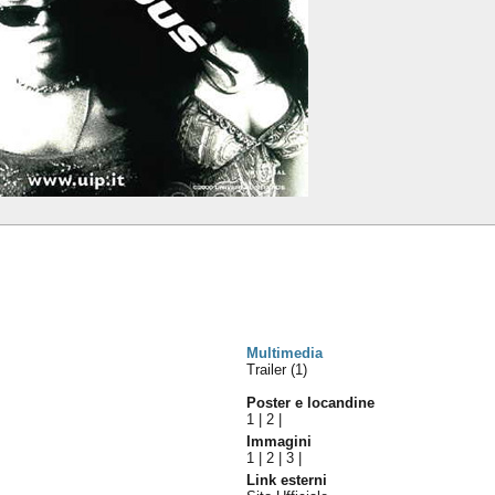
Multimedia
Trailer (1)
Poster e locandine
1
|
2
|
Immagini
1
|
2
|
3
|
Link esterni