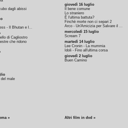
ia
giovedì 16 luglio
ubo dagli abissi
Il bene comune
Lo straniero
È l'ultima battuta?
io
Finchè morte non ci separi 2
Arco - Un'Amicizia per Salvare il ...
ss - Il Bhutan e l...
mercoledì 15 luglio
o
Scream 7
tello di Cagliostro
nestre che ridono
martedì 14 luglio
Lee Cronin - La mummia
Idoli - Fino all'ultima corsa
o
giovedì 2 luglio
Buen Camino
lio
o del male
nema »
Altri film in dvd »