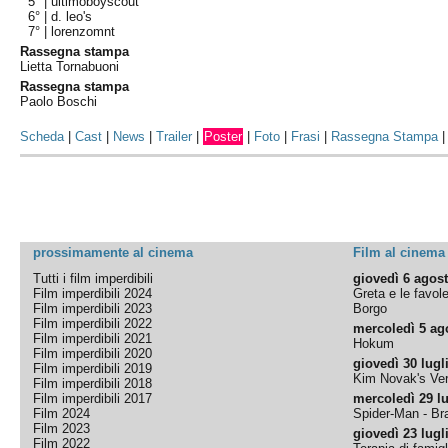
5° |
ultimoboyscout
6° |
d. leo's
7° |
lorenzomnt
Rassegna stampa
Lietta Tornabuoni
Rassegna stampa
Paolo Boschi
Scheda
|
Cast
|
News
|
Trailer
|
Poster
|
Foto
|
Frasi
|
Rassegna Stampa
prossimamente al cinema
Film al cinema
Tutti i film imperdibili
giovedì 6 agos
Film imperdibili 2024
Greta e le favol
Film imperdibili 2023
Borgo
Film imperdibili 2022
mercoledì 5 ag
Film imperdibili 2021
Hokum
Film imperdibili 2020
giovedì 30 lugl
Film imperdibili 2019
Kim Novak's Ver
Film imperdibili 2018
Film imperdibili 2017
mercoledì 29 lu
Film 2024
Spider-Man - B
Film 2023
giovedì 23 lugl
Film 2022