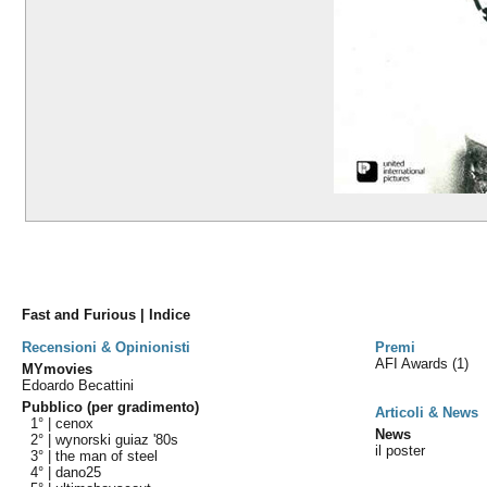
Fast and Furious | Indice
Recensioni & Opinionisti
Premi
AFI Awards
(1)
MYmovies
Edoardo Becattini
Pubblico (per gradimento)
Articoli & News
1° |
cenox
News
2° |
wynorski guiaz '80s
il poster
3° |
the man of steel
4° |
dano25