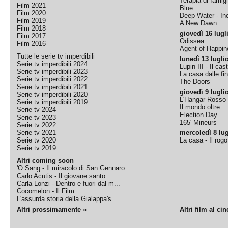
Terapia di famigl
Film 2021
Blue
Film 2020
Deep Water - Inc
Film 2019
A New Dawn
Film 2018
giovedì 16 lugl
Film 2017
Odissea
Film 2016
Agent of Happine
Tutte le serie tv imperdibili
lunedì 13 lugli
Serie tv imperdibili 2024
Lupin III - Il cas
Serie tv imperdibili 2023
La casa dalle fi
Serie tv imperdibili 2022
The Doors
Serie tv imperdibili 2021
giovedì 9 lugli
Serie tv imperdibili 2020
L'Hangar Rosso
Serie tv imperdibili 2019
Il mondo oltre
Serie tv 2024
Election Day
Serie tv 2023
165' Mineurs
Serie tv 2022
Serie tv 2021
mercoledì 8 lug
Serie tv 2020
La casa - Il rog
Serie tv 2019
Altri coming soon
'O Sang - Il miracolo di San Gennaro
Carlo Acutis - Il giovane santo
Carla Lonzi - Dentro e fuori dal m...
Cocomelon - Il Film
L'assurda storia della Gialappa's ...
Altri prossimamente »
Altri film al ci