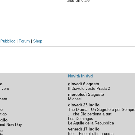
Sito Ufficiale
|
Pubblico
|
Forum
|
Shop
|
Novità in dvd
to
giovedì 6 agosto
e vere
Il Diavolo veste Prada 2
mercoledì 5 agosto
osto
Michael
giovedì 23 luglio
io
The Drama - Un Segreto è per Sempr
tigo
... che Dio perdona a tutti
Los Domingos
glio
Le Aquile della Repubblica
rand New Day
venerdì 17 luglio
io
Idoli - Fino all'ultima corsa