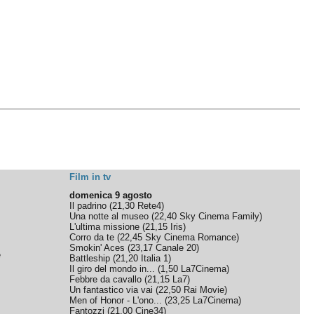
Film in tv
domenica 9 agosto
Il padrino
(
21,30
Rete4
)
Una notte al museo
(
22,40
Sky Cinema Family
)
L'ultima missione
(
21,15
Iris
)
Corro da te
(
22,45
Sky Cinema Romance
)
Smokin' Aces
(
23,17
Canale 20
)
e
Battleship
(
21,20
Italia 1
)
Il giro del mondo in...
(
1,50
La7Cinema
)
Febbre da cavallo
(
21,15
La7
)
Un fantastico via vai
(
22,50
Rai Movie
)
Men of Honor - L'ono...
(
23,25
La7Cinema
)
Fantozzi
(
21,00
Cine34
)