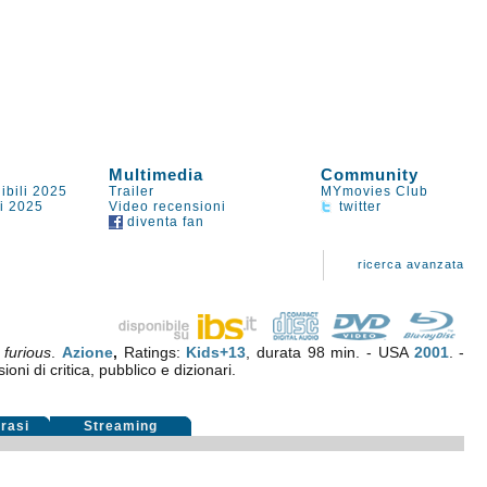
Multimedia
Community
ibili 2025
Trailer
MYmovies Club
li 2025
Video recensioni
twitter
diventa fan
ricerca avanzata
 furious
.
Azione
,
Ratings:
Kids+13
, durata 98 min. - USA
2001
. -
oni di critica, pubblico e dizionari.
rasi
Streaming