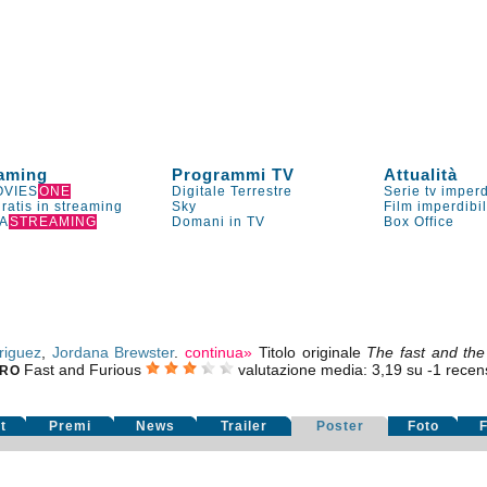
aming
Programmi TV
Attualità
VIES
ONE
Digitale Terrestre
Serie tv imperd
gratis in streaming
Sky
Film imperdibi
A
STREAMING
Domani in TV
Box Office
riguez
,
Jordana Brewster
.
continua»
Titolo originale
The fast and the
Fast and Furious
valutazione media:
3,19
su
-1
recensi
RO
t
Premi
News
Trailer
Poster
Foto
F