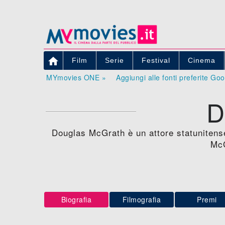

Film
Serie
Festival
Cinema
MYmovies ONE »
Aggiungi alle fonti preferite Go
D
Douglas McGrath è un attore statunitense
McG
Biografia
Filmografia
Premi