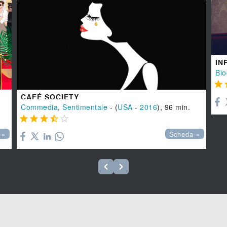
IN
Bio

CAFÉ SOCIETY
Commedia
,
Sentimentale
- (
USA
-
2016
), 96 min.





 »
Scheda »