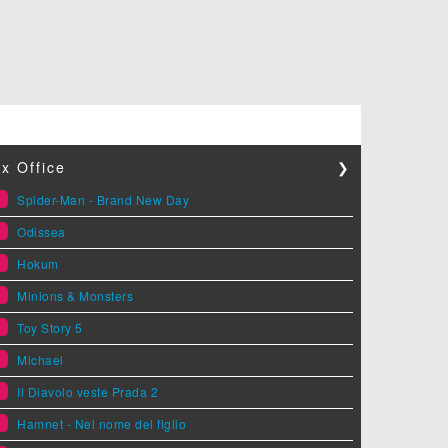
x Office
❯
1
Spider-Man - Brand New Day
2
Odissea
3
Hokum
4
Minions & Monsters
5
Toy Story 5
6
Michael
7
Il Diavolo veste Prada 2
8
Hamnet - Nel nome del figlio