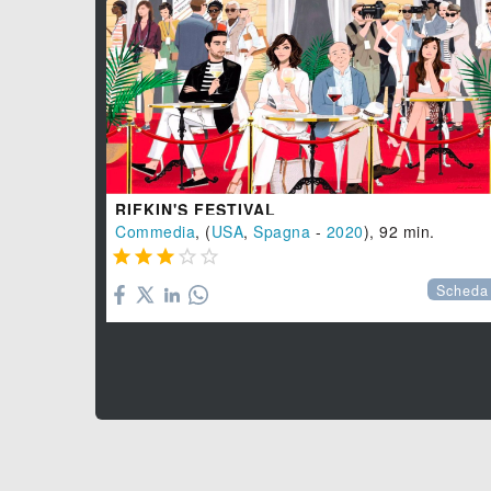
RIFKIN'S FESTIVAL
Commedia
, (
USA
,
Spagna
-
2020
), 92 min.





Scheda