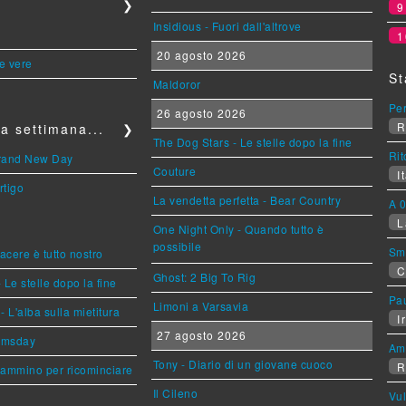
❯
Insidious - Fuori dall'altrove
1
20 agosto 2026
le vere
St
Maldoror
Per
26 agosto 2026
R
a settimana...
❯
The Dog Stars - Le stelle dopo la fine
Rit
Brand New Day
Couture
It
rtigo
La vendetta perfetta - Bear Country
A 0
L
One Night Only - Quando tutto è
possibile
Sm
piacere è tutto nostro
C
Ghost: 2 Big To Rig
 Le stelle dopo la fine
Pa
Limoni a Varsavia
L'alba sulla mietitura
Ir
27 agosto 2026
omsday
Am
Tony - Diario di un giovane cuoco
R
cammino per ricominciare
Il Cileno
Vu