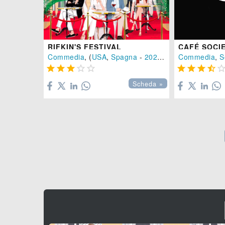
RIFKIN'S FESTIVAL
CAFÉ SOCI
Commedia
, (
USA
,
Spagna
-
2020
), 92 min.
Commedia
,
S









Scheda »