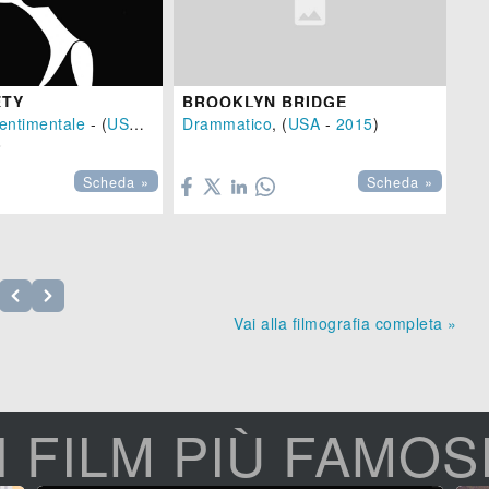
W
Do

ETY
BROOKLYN BRIDGE
entimentale
- (
USA
-
2016
Drammatico
), 96 min.
, (
USA
-
2015
)


Scheda »
Scheda »
Vai alla filmografia completa »
I FILM PIÙ FAMOS