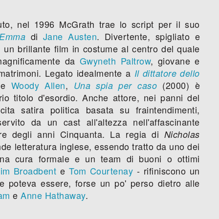
uto, nel 1996 McGrath trae lo script per il suo
di
Jane Austen
. Divertente, spigliato e
Emma
i un brillante film in costume al centro del quale
 magnificamente da
Gwyneth Paltrow
, giovane e
e matrimoni. Legato idealmente a
Il dittatore dello
me
Woody Allen
,
(2000) è
Una spia per caso
rio titolo d'esordio. Anche attore, nei panni del
ita satira politica basata su fraintendimenti,
servito da un cast all'altezza nell'affascinante
ire degli anni Cinquanta. La regia di
Nicholas
nde letteratura inglese, essendo tratto da uno dei
na cura formale e un team di buoni o ottimi
Jim Broadbent
e
Tom Courtenay
- rifiniscono un
e poteva essere, forse un po' perso dietro alle
nam
e
Anne Hathaway
.