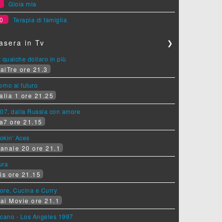
9
Gioia mia
0
Terapia di famiglia
asera in Tv
❯
 qualche dollaro in più
aiTre ore 21.3
orno al futuro
alia 1 ore 21.25
07, dalla Russia con amore
a7 ore 21.15
okin' Aces
anale 20 ore 21.1
ura
is ore 21.15
ore, Cucina e Curry
ai Movie ore 21.1
lcano - Los Angeles 1997