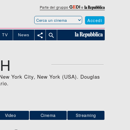
Parte del gruppo
e
Accedi


TV
News
TH
 a New York City, New York (USA). Douglas
rio.
Video
Cinema
Streaming