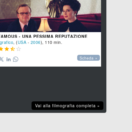
FAMOUS - UNA PESSIMA REPUTAZIONE
EMMA
grafico
, (
USA
-
2006
), 110 min.
Drammatico
,








Scheda »
Vai alla filmografia completa »