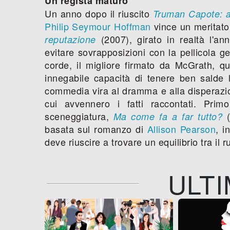
Un regista maturo
Un anno dopo il riuscito
Truman Capote: 
Philip Seymour Hoffman
vince un meritato
(2007), girato in realtà l'a
reputazione
evitare sovrapposizioni con la pellicola g
corde, il migliore firmato da McGrath, qu
innegabile capacità di tenere ben salde l
commedia vira al dramma e alla disperazio
cui avvennero i fatti raccontati. Prim
sceneggiatura,
(
Ma come fa a far tutto?
basata sul romanzo di
Allison Pearson
, i
deve riuscire a trovare un equilibrio tra il 
ULTI