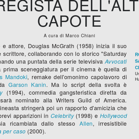
 REGISTA DELL'AL
CAPOTE
A cura di Marco Chiani
 e attore, Douglas McGrath (1958) inizia il suo
 scrittore, collaborando con lo storico "Saturday
R
mando una puntata della serie televisiva
Avvocati
S
C
a prima sceneggiatura per il cinema è quella di
Un
is Mandoki
, remake dell'omonimo capolavoro di
H
 da
Garson Kanin
. Ma lo script della svolta è
(1994), commedia gangsteristica diretta da
y
sarà nominato alla Writers Guild of America.
ineasta stringerà poi un rapporto d'amicizia che
brevi apparizioni in
(1998) e
Celebrity
Hollywood
sia ricambiata dallo stesso
Allen
, irresistibile
(2000).
a per caso