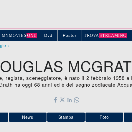
Dvd
Poster
MYMOVIE
S
ONE
TROV
A
STREAMING
ogle »
OUGLAS MCGRA
, regista, sceneggiatore, è nato il 2 febbraio 1958
rath ha oggi 68 anni ed è del segno zodiacale Acqua
News
Stampa
Foto