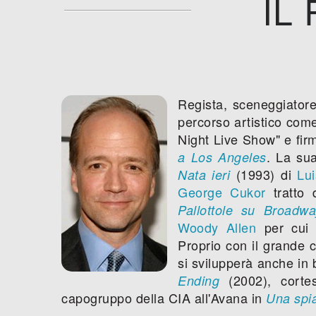
IL
Regista, sceneggiatore
percorso artistico come
Night Live Show" e fir
. La su
a Los Angeles
(1993) di
Lu
Nata ieri
George Cukor
tratto
Pallottole su Broadwa
Woody Allen
per cui 
Proprio con il grande c
si svilupperà anche in 
(2002), corte
Ending
capogruppo della CIA all'Avana in
Una spi