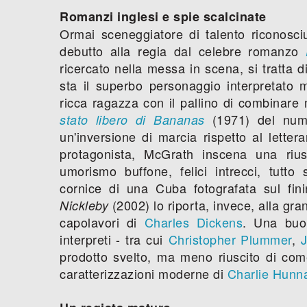
Romanzi inglesi e spie scalcinate
Ormai sceneggiatore di talento riconosci
debutto alla regia dal celebre romanzo
ricercato nella messa in scena, si tratta d
sta il superbo personaggio interpretato
ricca ragazza con il pallino di combinar
(1971) del nu
stato libero di Bananas
un'inversione di marcia rispetto al lettera
protagonista, McGrath inscena una riusc
umorismo buffone, felici intrecci, tutto 
cornice di una Cuba fotografata sul fin
(2002) lo riporta, invece, alla gra
Nickleby
capolavori di
Charles Dickens
. Una buo
interpreti - tra cui
Christopher Plummer
,
prodotto svelto, ma meno riuscito di com
caratterizzazioni moderne di
Charlie Hun