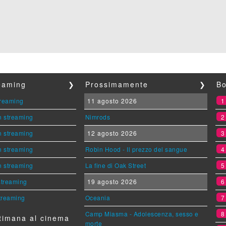
reaming
❯
Prossimamente
❯
Bo
streaming
11 agosto 2026
n streaming
Nimrods
n streaming
12 agosto 2026
n streaming
Robin Hood - Il prezzo del sangue
n streaming
La fine di Oak Street
 streaming
19 agosto 2026
streaming
Oceania
Camp Miasma - Adolescenza, sesso e
timana al cinema
morte