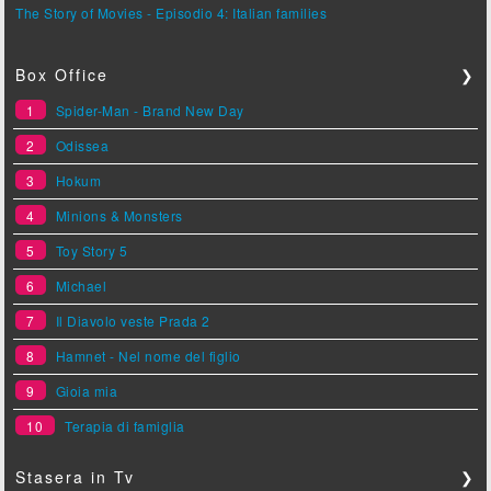
The Story of Movies - Episodio 4: Italian families
Box Office
❯
1
Spider-Man - Brand New Day
2
Odissea
3
Hokum
4
Minions & Monsters
5
Toy Story 5
6
Michael
7
Il Diavolo veste Prada 2
8
Hamnet - Nel nome del figlio
9
Gioia mia
10
Terapia di famiglia
Stasera in Tv
❯