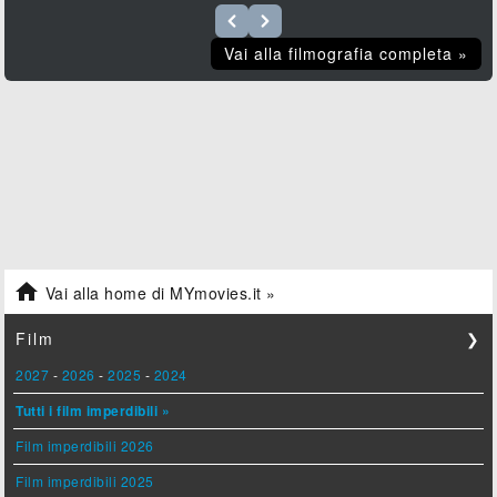
Vai alla filmografia completa »

Vai alla home di MYmovies.it »
Film
❯
2027
-
2026
-
2025
-
2024
Tutti i film imperdibili »
Film imperdibili 2026
Film imperdibili 2025