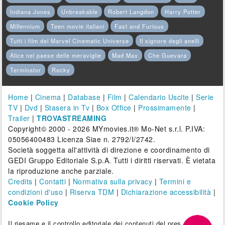
Indiana Jones
Unbreakable
Robert Langdon
Harry Potter
Millennium
Teen movie italiani
Fast and Furious
Tutti i film del Marvel Cinematic Universe
Il signore degli anelli
Alice nel paese delle meraviglie
Mad Max
Che Guevara
Terminator
Rocky
Home
|
Cinema
|
Database
|
Film
|
Calendario Uscite
|
Serie
TV
|
Dvd
|
Stasera in Tv
|
Box Office
|
Prossimamente
|
Trailer
|
TROVASTREAMING
Copyright© 2000 - 2026 MYmovies.it® Mo-Net s.r.l. P.IVA:
05056400483 Licenza Siae n. 2792/I/2742.
Società soggetta all'attività di direzione e coordinamento di
GEDI Gruppo Editoriale S.p.A. Tutti i diritti riservati. È vietata
la riproduzione anche parziale.
Credits
|
Contatti
|
Normativa sulla privacy
|
Termini e
condizioni d'uso
|
Riserva TDM
|
Dichiarazione accessibilità
|
Cookie Policy
Il riesame e il controllo editoriale dei contenuti del presente sito