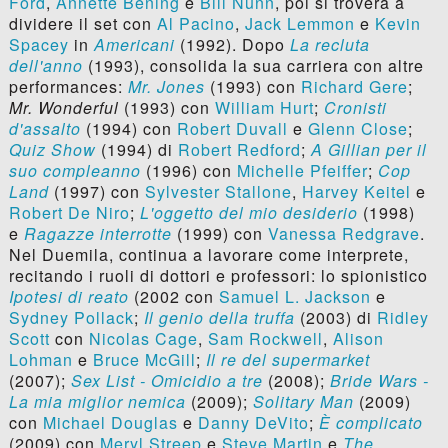
Ford
,
Annette Bening
e
Bill Nunn
, poi si troverà a
dividere il set con
Al Pacino
,
Jack Lemmon
e
Kevin
Spacey
in
Americani
(1992). Dopo
La recluta
dell'anno
(1993), consolida la sua carriera con altre
performances:
Mr. Jones
(1993) con
Richard Gere
;
Mr. Wonderful
(1993) con
William Hurt
;
Cronisti
d'assalto
(1994) con
Robert Duvall
e
Glenn Close
;
Quiz Show
(1994) di
Robert Redford
;
A Gillian per il
suo compleanno
(1996) con
Michelle Pfeiffer
;
Cop
Land
(1997) con
Sylvester Stallone
,
Harvey Keitel
e
Robert De Niro
;
L'oggetto del mio desiderio
(1998)
e
Ragazze interrotte
(1999) con
Vanessa Redgrave
.
Nel Duemila, continua a lavorare come interprete,
recitando i ruoli di dottori e professori: lo spionistico
Ipotesi di reato
(2002 con
Samuel L. Jackson
e
Sydney Pollack
;
Il genio della truffa
(2003) di
Ridley
Scott
con
Nicolas Cage
,
Sam Rockwell
,
Alison
Lohman
e
Bruce McGill
;
Il re del supermarket
(2007);
Sex List - Omicidio a tre
(2008);
Bride Wars -
La mia miglior nemica
(2009);
Solitary Man
(2009)
con
Michael Douglas
e
Danny DeVito
;
È complicato
(2009) con
Meryl Streep
e
Steve Martin
e
The