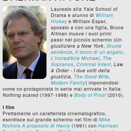
Laureato alla Yale School of
Drama e alunno di
William
Hickey
e William Esper,
sposato e con una figlia, Bruce
Altman muove i suoi primi
passi nel piccolo schermo (
Un
giustiziere a New York
,
Giuste
sentenze
,
Il tocco di un angelo
,
L'incredibile Michael
,
The
Sopranos
,
Criminal Intent
,
Law
& Order - I due volti della
giustizia
,
The Good Wife
,
Modern Family
) imponendosi
come co-protagonista in serie mai arrivate in Italia:
Nothing scared
(1997-1998) e
Body of Proof
(2010).
I film
Prettamente un caratterista cinematografico,
esordisce sul grande schermo nel film di
Mike
Nichols
A proposito di Henry
(1991) con
Harrison