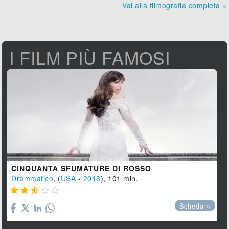
Vai alla filmografia completa »
I FILM PIÙ FAMOSI
CINQUANTA SFUMATURE DI ROSSO
Drammatico
, (
USA
-
2018
), 101 min.





Scheda »