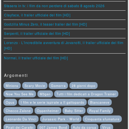
Stasera in tv: i film da non perdere di sabato 8 agosto 2026
Clayface, il trailer ufficiale del film [HD]
Godzilla Minus Zero, il teaser trailer del film [HD]
Serpenti, il trailer ufficiale del film [HD]
Lorenzo - L'incredibile avventura di Jovanotti, il trailer ufficiale del film
[HD]
Normal, il trailer ufficiale del film [HD]
Argomenti
Minions
Scary Movie
Gomorra
28 giorni dopo
Now You See Me
M3gan
Tutti i film dedicati a Dragon Trainer
Opus
I film e le serie ispirate a Il gattopardo
Biancaneve
Checco Zalone
Oppenheimer
Baby Sitter
Royal Family
Leonardo Da Vinci
Jurassic Park - World
Cinquanta sfumature
Pirati dei Caraibi
007 James Bond
Auto da corsa
Virus