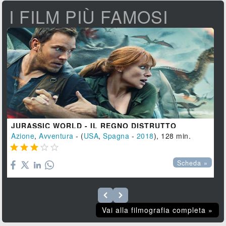
I FILM PIÙ FAMOSI
JURASSIC WORLD - IL REGNO DISTRUTTO
Azione
,
Avventura
- (
USA
,
Spagna
-
2018
), 128 min.





Scheda »
Vai alla filmografia completa »