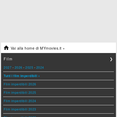

Vai alla home di MYmovies.it »
Film
❯
2027
-
2026
-
2025
-
2024
Tutti i film imperdibili »
Film imperdibili 2026
Film imperdibili 2025
Film imperdibili 2024
Film imperdibili 2023