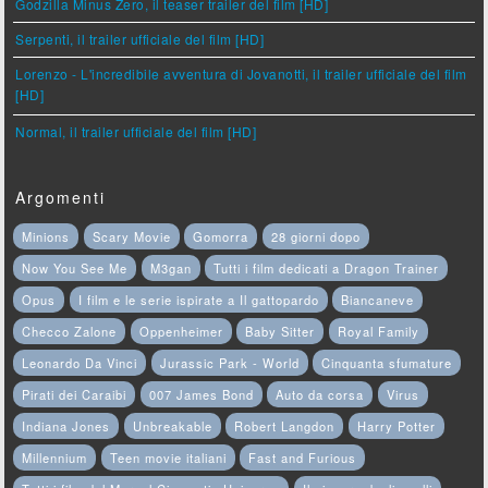
Godzilla Minus Zero, il teaser trailer del film [HD]
Serpenti, il trailer ufficiale del film [HD]
Lorenzo - L'incredibile avventura di Jovanotti, il trailer ufficiale del film
[HD]
Normal, il trailer ufficiale del film [HD]
Argomenti
Minions
Scary Movie
Gomorra
28 giorni dopo
Now You See Me
M3gan
Tutti i film dedicati a Dragon Trainer
Opus
I film e le serie ispirate a Il gattopardo
Biancaneve
Checco Zalone
Oppenheimer
Baby Sitter
Royal Family
Leonardo Da Vinci
Jurassic Park - World
Cinquanta sfumature
Pirati dei Caraibi
007 James Bond
Auto da corsa
Virus
Indiana Jones
Unbreakable
Robert Langdon
Harry Potter
Millennium
Teen movie italiani
Fast and Furious