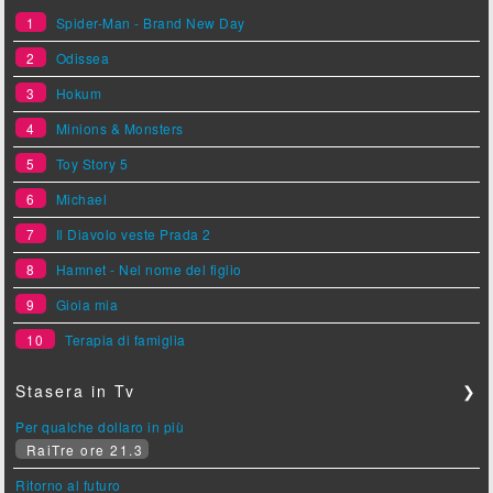
1
Spider-Man - Brand New Day
2
Odissea
3
Hokum
4
Minions & Monsters
5
Toy Story 5
6
Michael
7
Il Diavolo veste Prada 2
8
Hamnet - Nel nome del figlio
9
Gioia mia
10
Terapia di famiglia
Stasera in Tv
❯
Per qualche dollaro in più
RaiTre ore 21.3
Ritorno al futuro