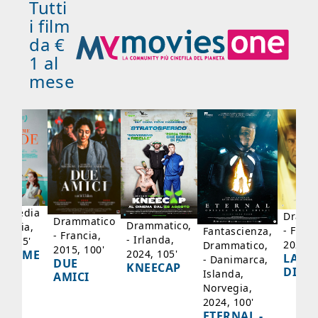
Tutti
i film
da €
1 al
mese
mmedia
Dramm
Drammatico
Drammatico,
Francia,
- Franc
Fantascienza,
- Francia,
- Irlanda,
17, 95'
2024, 
Drammatico,
2015, 100'
2024, 105'
ADAME
LA SC
- Danimarca,
DUE
KNEECAP
YDE
DI JO
Islanda,
AMICI
Norvegia,
2024, 100'
ETERNAL -