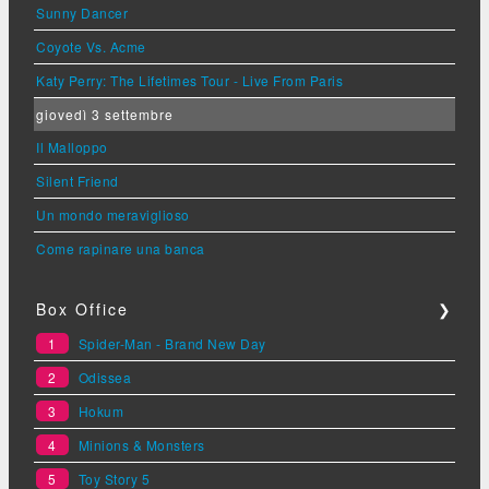
Sunny Dancer
Coyote Vs. Acme
Katy Perry: The Lifetimes Tour - Live From Paris
giovedì 3 settembre
Il Malloppo
Silent Friend
Un mondo meraviglioso
Come rapinare una banca
Box Office
❯
1
Spider-Man - Brand New Day
2
Odissea
3
Hokum
4
Minions & Monsters
5
Toy Story 5