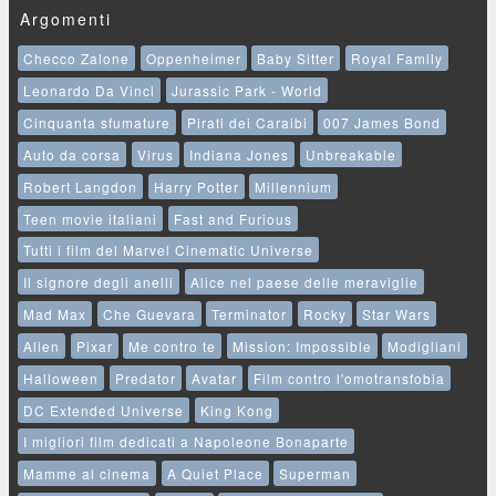
Argomenti
Checco Zalone
Oppenheimer
Baby Sitter
Royal Family
Leonardo Da Vinci
Jurassic Park - World
Cinquanta sfumature
Pirati dei Caraibi
007 James Bond
Auto da corsa
Virus
Indiana Jones
Unbreakable
Robert Langdon
Harry Potter
Millennium
Teen movie italiani
Fast and Furious
Tutti i film del Marvel Cinematic Universe
Il signore degli anelli
Alice nel paese delle meraviglie
Mad Max
Che Guevara
Terminator
Rocky
Star Wars
Alien
Pixar
Me contro te
Mission: Impossible
Modigliani
Halloween
Predator
Avatar
Film contro l'omotransfobia
DC Extended Universe
King Kong
I migliori film dedicati a Napoleone Bonaparte
Mamme al cinema
A Quiet Place
Superman