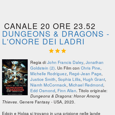
CANALE 20 ORE 23.52
DUNGEONS & DRAGONS -
L'ONORE DEI LADRI



Regia di
John Francis Daley
,
Jonathan
Goldstein (2)
. Un Film con
Chris Pine
,
Michelle Rodriguez
,
Regé-Jean Page
,
Justice Smith
,
Sophia Lillis
,
Hugh Grant
,
Niamh McCormack
,
Michael Redmond
,
Edd Osmond
,
Finn Allan
. Titolo originale:
Dungeons & Dragons: Honor Among
. Genere Fantasy - USA, 2023.
Thieves
Edgin e Holga si trovano in una prigione nelle lande