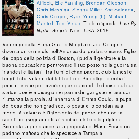
Affleck
,
Elle Fanning
,
Brendan Gleeson
,
Chris Messina
,
Sienna Miller
,
Zoe Saldana
,
Chris Cooper
,
Ryan Young (II)
,
Michael
Mantell
,
Tom Virtue
. Titolo originale:
Live By
. Genere Noir - USA, 2016.
Night
Veterano della Prima Guerra Mondiale, Joe Coughlin
diventa un criminale nell'America del proibizionismo. Figlio
del capo della polizia di Boston, ripudia il genitore e la
buona educazione per trovare il suo posto nella guerra tra
irlandesi e italiani. Tra fiumi di champagne, club fumosi e
banditi che volano dai tetti coi loro Borsalino, deruba i
primi e finisce per lavorare per i secondi. Indeciso sul suo
status, Joe è a disagio nei panni del gangster e usa con
riluttanza la pistola, si innamora di Emma Gould, la pupa
del boss che non gradisce, lo pesta e lo condanna a
morte. A salvarlo è l'intervento del padre, che non fa
sconti, consegnandolo ai suoi uomini e alla prigione.
Scontata la pena accetta la proposta di Maso Pescatore,
padrino mafioso che lo spedisce a Tampa a