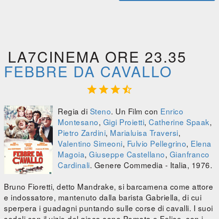
LA7CINEMA ORE 23.35
FEBBRE DA CAVALLO




Regia di
Steno
. Un Film con
Enrico
Montesano
,
Gigi Proietti
,
Catherine Spaak
,
Pietro Zardini
,
Marialuisa Traversi
,
Valentino Simeoni
,
Fulvio Pellegrino
,
Elena
Magoia
,
Giuseppe Castellano
,
Gianfranco
Cardinali
. Genere Commedia - Italia, 1976.
Bruno Fioretti, detto Mandrake, si barcamena come attore
e indossatore, mantenuto dalla barista Gabriella, di cui
sperpera i guadagni puntando sulle corse di cavalli. I suoi
sodali con il vizio del gioco sono Pomata e Felice, con i