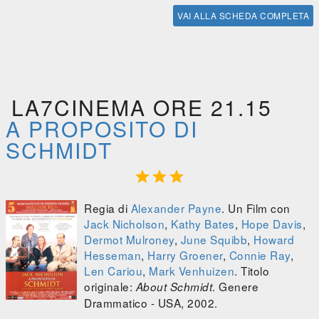
VAI ALLA SCHEDA COMPLETA
LA7CINEMA ORE 21.15
A PROPOSITO DI
SCHMIDT



Regia di
Alexander Payne
. Un Film con
Jack Nicholson
,
Kathy Bates
,
Hope Davis
,
Dermot Mulroney
,
June Squibb
,
Howard
Hesseman
,
Harry Groener
,
Connie Ray
,
Len Cariou
,
Mark Venhuizen
. Titolo
originale:
. Genere
About Schmidt
Drammatico - USA, 2002.