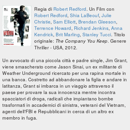
Regia di
Robert Redford
. Un Film con
Robert Redford
,
Shia LaBeouf
,
Julie
Christie
,
Sam Elliott
,
Brendan Gleeson
,
Terrence Howard
,
Richard Jenkins
,
Anna
Kendrick
,
Brit Marling
,
Stanley Tucci
. Titolo
originale:
. Genere
The Company You Keep
Thriller - USA, 2012.
Un avvocato di una piccola città e padre single, Jim Grant,
viene smascherato come Jason Sinai, un ex militante di
Weather Underground ricercato per una rapina mortale in
una banca. Costretto ad abbandonare la figlia e andare in
latitanza, Grant si imbarca in un viaggio attraverso il
paese per provare la sua innocenza mentre incontra
spacciatori di droga, radicali che impiantano bombe
trasformati in accademici di sinistra, veterani del Vietnam,
agenti dell'FBI e Repubblicani in cerca di un altro ex
membro in fuga.