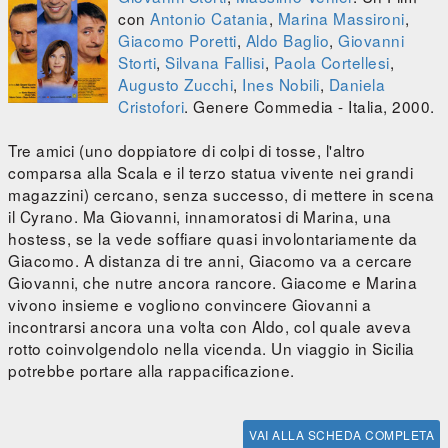
con
Antonio Catania
,
Marina Massironi
,
Giacomo Poretti
,
Aldo Baglio
,
Giovanni
Storti
,
Silvana Fallisi
,
Paola Cortellesi
,
Augusto Zucchi
,
Ines Nobili
,
Daniela
Cristofori
. Genere Commedia - Italia, 2000.
Tre amici (uno doppiatore di colpi di tosse, l'altro
comparsa alla Scala e il terzo statua vivente nei grandi
magazzini) cercano, senza successo, di mettere in scena
il Cyrano. Ma Giovanni, innamoratosi di Marina, una
hostess, se la vede soffiare quasi involontariamente da
Giacomo. A distanza di tre anni, Giacomo va a cercare
Giovanni, che nutre ancora rancore. Giacome e Marina
vivono insieme e vogliono convincere Giovanni a
incontrarsi ancora una volta con Aldo, col quale aveva
rotto coinvolgendolo nella vicenda. Un viaggio in Sicilia
potrebbe portare alla rappacificazione.
VAI ALLA SCHEDA COMPLETA