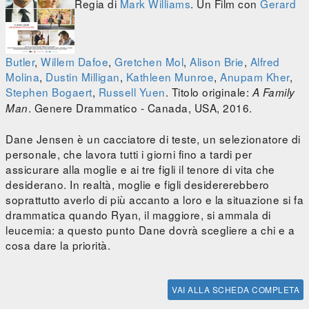
Regia di
Mark Williams
. Un Film con
Gerard
Butler
,
Willem Dafoe
,
Gretchen Mol
,
Alison Brie
,
Alfred
Molina
,
Dustin Milligan
,
Kathleen Munroe
,
Anupam Kher
,
Stephen Bogaert
,
Russell Yuen
. Titolo originale:
A Family
. Genere Drammatico - Canada, USA, 2016.
Man
Dane Jensen è un cacciatore di teste, un selezionatore di
personale, che lavora tutti i giorni fino a tardi per
assicurare alla moglie e ai tre figli il tenore di vita che
desiderano. In realtà, moglie e figli desidererebbero
soprattutto averlo di più accanto a loro e la situazione si fa
drammatica quando Ryan, il maggiore, si ammala di
leucemia: a questo punto Dane dovrà scegliere a chi e a
cosa dare la priorità.
VAI ALLA SCHEDA COMPLETA