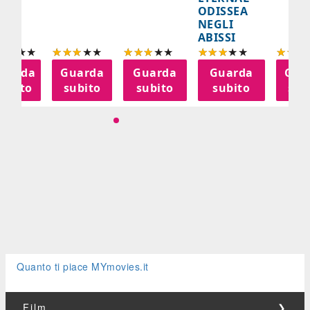
ODISSEA
NEGLI
ABISSI
uarda
Guarda
Guarda
Guarda
Gua
subito
subito
subito
subito
sub
Quanto ti piace MYmovies.it
Film
❯