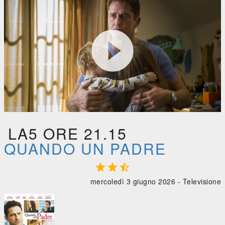

Quando un padre





0:00
/
0:00
LA5 ORE 21.15
QUANDO UN PADRE



mercoledì 3 giugno 2026 -
Televisione