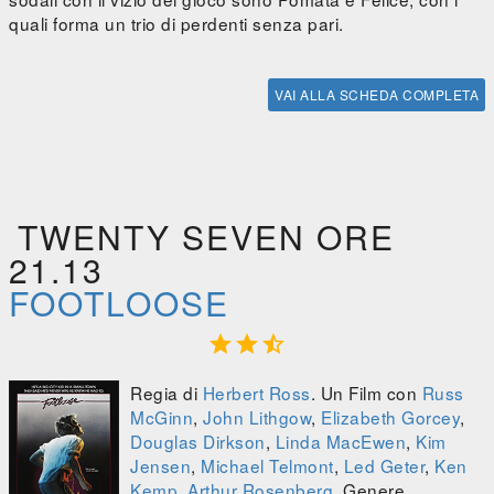
quali forma un trio di perdenti senza pari.
VAI ALLA SCHEDA COMPLETA
TWENTY SEVEN ORE
21.13
FOOTLOOSE



Regia di
Herbert Ross
. Un Film con
Russ
McGinn
,
John Lithgow
,
Elizabeth Gorcey
,
Douglas Dirkson
,
Linda MacEwen
,
Kim
Jensen
,
Michael Telmont
,
Led Geter
,
Ken
Kemp
,
Arthur Rosenberg
. Genere