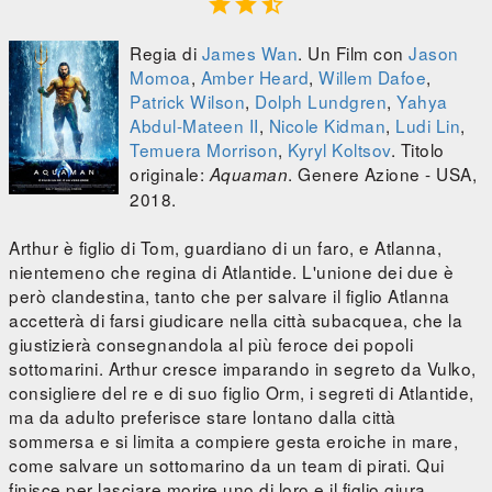



Regia di
James Wan
. Un Film con
Jason
Momoa
,
Amber Heard
,
Willem Dafoe
,
Patrick Wilson
,
Dolph Lundgren
,
Yahya
Abdul-Mateen II
,
Nicole Kidman
,
Ludi Lin
,
Temuera Morrison
,
Kyryl Koltsov
. Titolo
originale:
. Genere Azione - USA,
Aquaman
2018.
Arthur è figlio di Tom, guardiano di un faro, e Atlanna,
nientemeno che regina di Atlantide. L'unione dei due è
però clandestina, tanto che per salvare il figlio Atlanna
accetterà di farsi giudicare nella città subacquea, che la
giustizierà consegnandola al più feroce dei popoli
sottomarini. Arthur cresce imparando in segreto da Vulko,
consigliere del re e di suo figlio Orm, i segreti di Atlantide,
ma da adulto preferisce stare lontano dalla città
sommersa e si limita a compiere gesta eroiche in mare,
come salvare un sottomarino da un team di pirati. Qui
finisce per lasciare morire uno di loro e il figlio giura