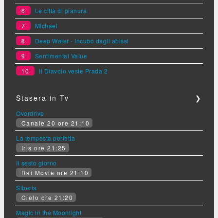
6
Le città di pianura
7
Michael
8
Deep Water - Incubo dagli abissi
9
Sentimental Value
10
Il Diavolo veste Prada 2
Stasera in Tv
❯
Overdrive
Canale 20 ore 21:10
La tempesta perfetta
Iris ore 21:25
Il sesto giorno
Rai Movie ore 21:10
Siberia
Cielo ore 21:20
Magic in the Moonlight