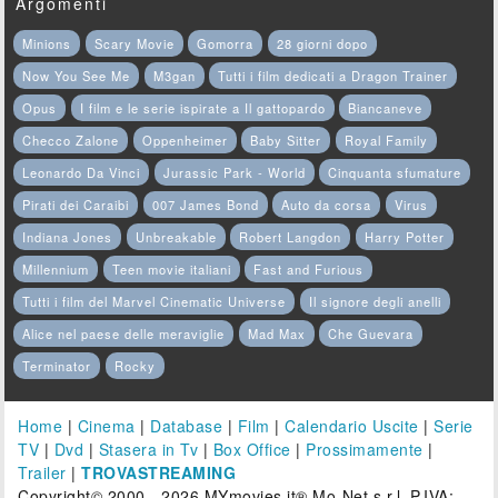
Argomenti
Minions
Scary Movie
Gomorra
28 giorni dopo
Now You See Me
M3gan
Tutti i film dedicati a Dragon Trainer
Opus
I film e le serie ispirate a Il gattopardo
Biancaneve
Checco Zalone
Oppenheimer
Baby Sitter
Royal Family
Leonardo Da Vinci
Jurassic Park - World
Cinquanta sfumature
Pirati dei Caraibi
007 James Bond
Auto da corsa
Virus
Indiana Jones
Unbreakable
Robert Langdon
Harry Potter
Millennium
Teen movie italiani
Fast and Furious
Tutti i film del Marvel Cinematic Universe
Il signore degli anelli
Alice nel paese delle meraviglie
Mad Max
Che Guevara
Terminator
Rocky
Home
|
Cinema
|
Database
|
Film
|
Calendario Uscite
|
Serie
TV
|
Dvd
|
Stasera in Tv
|
Box Office
|
Prossimamente
|
Trailer
|
TROVASTREAMING
Copyright© 2000 - 2026 MYmovies.it® Mo-Net s.r.l. P.IVA: