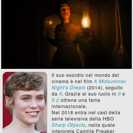
Il suo esordio nel mondo del
cinema è nel film
A Midsummer
Night's Dream
(2014), seguito
da
It
. Grazie al suo ruolo in
It
e
It 2
ottiene una fama
internazionale.
Nel 2018 entra nel cast della
serie televisiva della HBO
Sharp Objects
, nella quale
interpreta Camille Preaker