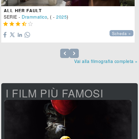
ALL HER FAULT
SERIE -
Drammatico
, ( -
2025
)





Scheda »
Vai alla filmografia completa »
I FILM PIÙ FAMOSI