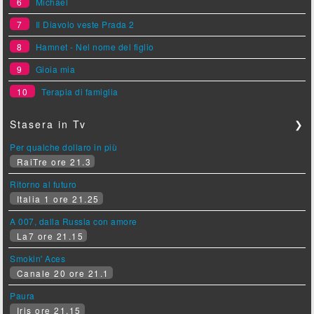
6
Michael
7
Il Diavolo veste Prada 2
8
Hamnet - Nel nome del figlio
9
Gioia mia
10
Terapia di famiglia
Stasera in Tv
❯
Per qualche dollaro in più
RaiTre ore 21.3
Ritorno al futuro
Italia 1 ore 21.25
A 007, dalla Russia con amore
La7 ore 21.15
Smokin' Aces
Canale 20 ore 21.1
Paura
Iris ore 21.15