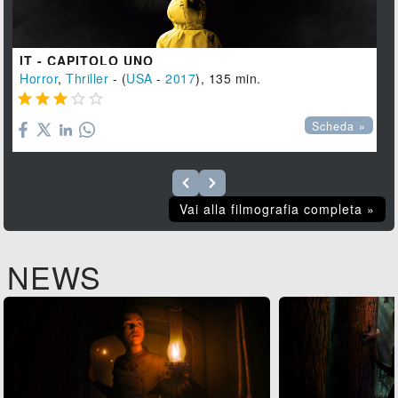
IT - CAPITOLO UNO
Horror
,
Thriller
- (
USA
-
2017
), 135 min.





Scheda »
Vai alla filmografia completa »
NEWS