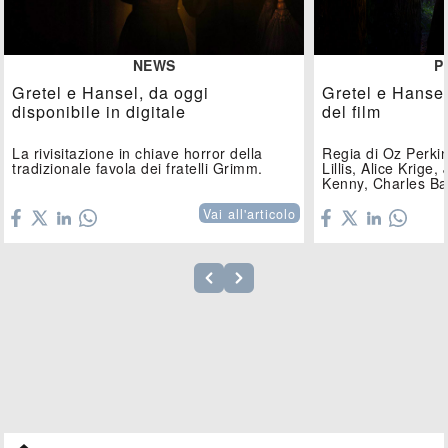
NEWS
P
Gretel e Hansel, da oggi
Gretel e Hansel,
disponibile in digitale
del film
La rivisitazione in chiave horror della
Regia di Oz Perkin
tradizionale favola dei fratelli Grimm.
Lillis, Alice Krige
Kenny, Charles Ba
Vai all'articolo