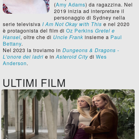
(
Amy Adams
) da ragazzina. Nel
2019 inizia ad interpretare il
personaggio di Sydney nella
serie televisiva
I Am Not Okay with This
e nel 2020
è protagonista del film di
Oz Perkins
Gretel e
Hansel
, oltre che di
Uncle Frank
insieme a
Paul
Bettany
.
Nel 2023 la troviamo in
Dungeons & Dragons -
L'onore dei ladri
e in
Asteroid City
di
Wes
Anderson
.
ULTIMI FILM