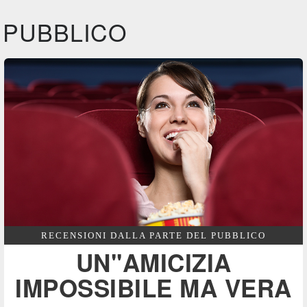
IBS
IBS
IBS
DVD
BR
DVD
BR
PUBBLICO
Feltrinelli
Feltrinelli
Felt
DVD
DVD
RECENSIONI DALLA PARTE DEL PUBBLICO
UN''AMICIZIA
IMPOSSIBILE MA VERA