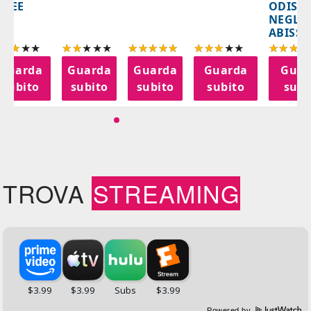
ODISS
INEE
NEGLI
ABISSI
Guarda
Guarda
Guarda
Guarda
Guar
subito
subito
subito
subito
subi
TROVA
STREAMING
Powered by