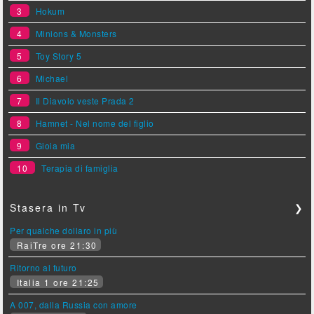
3
Hokum
4
Minions & Monsters
5
Toy Story 5
6
Michael
7
Il Diavolo veste Prada 2
8
Hamnet - Nel nome del figlio
9
Gioia mia
10
Terapia di famiglia
Stasera in Tv
❯
Per qualche dollaro in più
RaiTre ore 21:30
Ritorno al futuro
Italia 1 ore 21:25
A 007, dalla Russia con amore