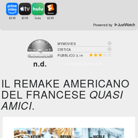
Powered by

MYMOVIES

CRITICA





PUBBLICO 3,14
n.d.
CONSIGLIATO N.D.
IL REMAKE AMERICANO
DEL FRANCESE
QUASI
.
AMICI