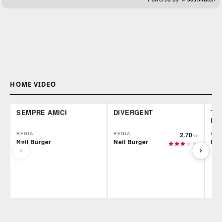
HOME VIDEO
SEMPRE AMICI
DIVERGENT
THE
L'I
REGIA
REGIA
2.70
REG
/5
Neil Burger
Neil Burger
Nei
Film&More
Film&More
Fil
DVD
BR
DVD
BR