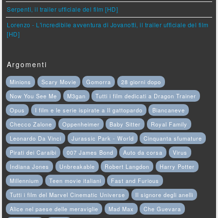
Serpenti, il trailer ufficiale del film [HD]
Lorenzo - L'incredibile avventura di Jovanotti, il trailer ufficiale del film
[HD]
Argomenti
Minions
Scary Movie
Gomorra
28 giorni dopo
Now You See Me
M3gan
Tutti i film dedicati a Dragon Trainer
Opus
I film e le serie ispirate a Il gattopardo
Biancaneve
Checco Zalone
Oppenheimer
Baby Sitter
Royal Family
Leonardo Da Vinci
Jurassic Park - World
Cinquanta sfumature
Pirati dei Caraibi
007 James Bond
Auto da corsa
Virus
Indiana Jones
Unbreakable
Robert Langdon
Harry Potter
Millennium
Teen movie italiani
Fast and Furious
Tutti i film del Marvel Cinematic Universe
Il signore degli anelli
Alice nel paese delle meraviglie
Mad Max
Che Guevara