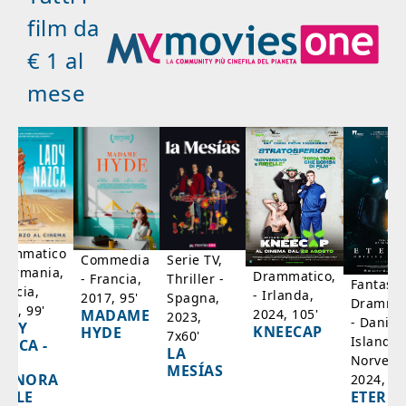
film da
€ 1 al
mese
rammatico
Serie TV,
Commedia
 Germania,
Drammatico,
Thriller -
- Francia,
Fantasci
rancia,
- Irlanda,
Spagna,
2017, 95'
Drammat
025, 99'
2024, 105'
MADAME
2023,
- Danim
ADY
KNEECAP
HYDE
7x60'
Islanda,
AZCA -
LA
Norvegi
A
MESÍAS
IGNORA
2024, 10
ETERNA
ELLE