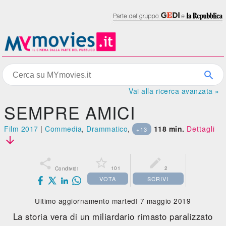
Vai alla ricerca avanzata »
SEMPRE AMICI
Film 2017
|
Commedia
,
Drammatico
,
118 min.
Dettagli
+13




101
2
Condividi
VOTA
SCRIVI
Ultimo aggiornamento martedì 7 maggio 2019
La storia vera di un miliardario rimasto paralizzato