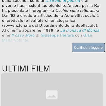
della seconda serie di
Distretto di polizia
e di
diverse trasmissioni radiofoniche. Ancora per la Rai
ha presentato il programma
Occhio sulla letteratura
.
Dal '92 è direttore artistico della Aurorville, società
di produzione teatrale-cinematografica
(sovvenzionata dal Dipartimento dello Spettacolo).
Al cinema appare nel 1986 ne
La monaca di Monza
e ne
Il caso Moro
di
Giuseppe Ferrara
con
Gian
Maria Volonté
.
Continua a leggere
ULTIMI FILM