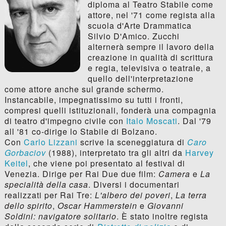
diploma al Teatro Stabile come
attore, nel '71 come regista alla
scuola d'Arte Drammatica
Silvio D'Amico. Zucchi
alternerà sempre il lavoro della
creazione in qualità di scrittura
e regia, televisiva o teatrale, a
quello dell'interpretazione
come attore anche sul grande schermo.
Instancabile, impegnatissimo su tutti i fronti,
compresi quelli istituzionali, fonderà una compagnia
di teatro d'impegno civile con
Italo Moscati
. Dal '79
all '81 co-dirige lo Stabile di Bolzano.
Con
Carlo Lizzani
scrive la sceneggiatura di
Caro
Gorbaciov
(1988), interpretato tra gli altri da
Harvey
Keitel
, che viene poi presentato al festival di
Venezia. Dirige per Rai Due due film:
Camera
e
La
specialità della casa
. Diversi i documentari
realizzati per Rai Tre:
L'albero dei poveri
,
La terra
dello spirito
,
Oscar Hammerstein
e
Giovanni
Soldini: navigatore solitario
. È stato inoltre regista