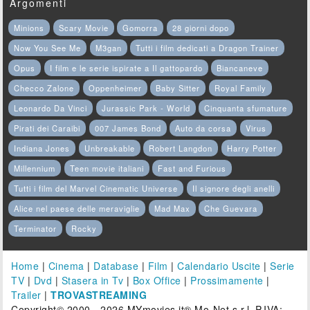
Argomenti
Minions
Scary Movie
Gomorra
28 giorni dopo
Now You See Me
M3gan
Tutti i film dedicati a Dragon Trainer
Opus
I film e le serie ispirate a Il gattopardo
Biancaneve
Checco Zalone
Oppenheimer
Baby Sitter
Royal Family
Leonardo Da Vinci
Jurassic Park - World
Cinquanta sfumature
Pirati dei Caraibi
007 James Bond
Auto da corsa
Virus
Indiana Jones
Unbreakable
Robert Langdon
Harry Potter
Millennium
Teen movie italiani
Fast and Furious
Tutti i film del Marvel Cinematic Universe
Il signore degli anelli
Alice nel paese delle meraviglie
Mad Max
Che Guevara
Terminator
Rocky
Home
|
Cinema
|
Database
|
Film
|
Calendario Uscite
|
Serie
TV
|
Dvd
|
Stasera in Tv
|
Box Office
|
Prossimamente
|
Trailer
|
TROVASTREAMING
Copyright© 2000 - 2026 MYmovies.it® Mo-Net s.r.l. P.IVA: