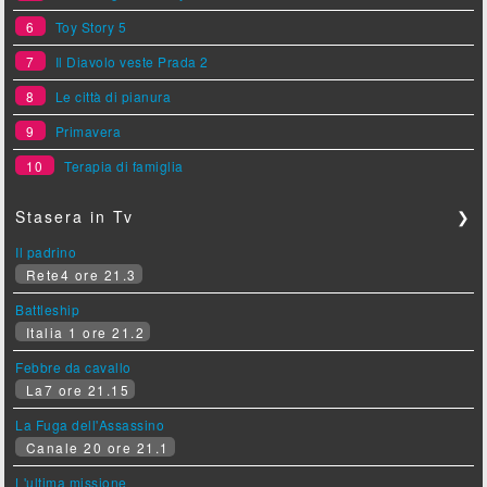
6
Toy Story 5
7
Il Diavolo veste Prada 2
8
Le città di pianura
9
Primavera
10
Terapia di famiglia
Stasera in Tv
❯
Il padrino
Rete4 ore 21.3
Battleship
Italia 1 ore 21.2
Febbre da cavallo
La7 ore 21.15
La Fuga dell'Assassino
Canale 20 ore 21.1
L'ultima missione