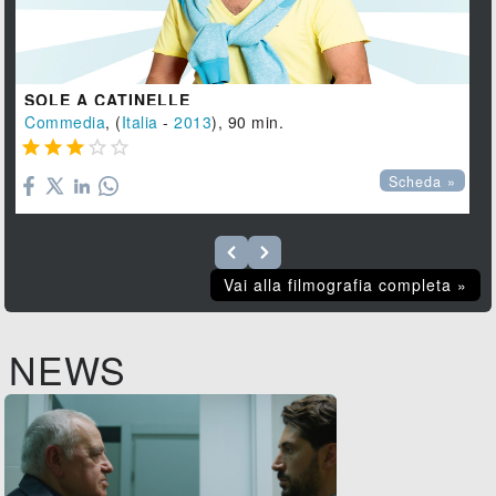
SOLE A CATINELLE
Commedia
, (
Italia
-
2013
), 90 min.





Scheda »
Vai alla filmografia completa »
NEWS