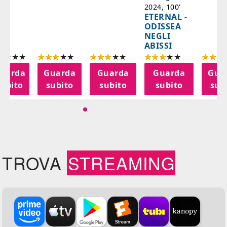
2024, 100'
ETERNAL -
ODISSEA
NEGLI
ABISSI
uarda
Guarda
Guarda
Guarda
Gua
subito
subito
subito
subito
sub
TROVA
STREAMING