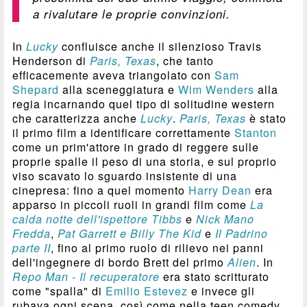
a rivalutare le proprie convinzioni.
In
Lucky
confluisce anche il silenzioso Travis
Henderson di
Paris, Texas
, che tanto
efficacemente aveva triangolato con
Sam
Shepard
alla sceneggiatura e
Wim Wenders
alla
regia incarnando quel tipo di solitudine western
che caratterizza anche
Lucky
.
Paris, Texas
è stato
il primo film a identificare correttamente
Stanton
come un prim'attore in grado di reggere sulle
proprie spalle il peso di una storia, e sul proprio
viso scavato lo sguardo insistente di una
cinepresa: fino a quel momento
Harry Dean
era
apparso in piccoli ruoli in grandi film come
La
calda notte dell'ispettore Tibbs
e
Nick Mano
Fredda
,
Pat Garrett e Billy The Kid
e
Il Padrino
parte II
, fino al primo ruolo di rilievo nei panni
dell'ingegnere di bordo Brett del primo
Alien
. In
Repo Man - Il recuperatore
era stato scritturato
come "spalla" di
Emilio Estevez
e invece gli
rubava ogni scena, così come nella teen comedy