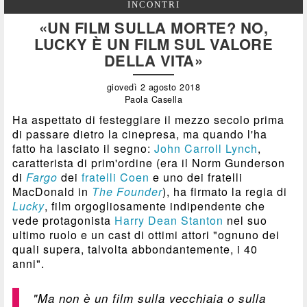
INCONTRI
«UN FILM SULLA MORTE? NO,
LUCKY È UN FILM SUL VALORE
DELLA VITA»
giovedì 2 agosto 2018
Paola Casella
Ha aspettato di festeggiare il mezzo secolo prima
di passare dietro la cinepresa, ma quando l'ha
fatto ha lasciato il segno:
John Carroll Lynch
,
caratterista di prim'ordine (era il Norm Gunderson
di
Fargo
dei
fratelli
Coen
e uno dei fratelli
MacDonald in
The Founder
), ha firmato la regia di
Lucky
, film orgogliosamente indipendente che
vede protagonista
Harry Dean Stanton
nel suo
ultimo ruolo e un cast di ottimi attori "ognuno dei
quali supera, talvolta abbondantemente, i 40
anni".
"Ma non è un film sulla vecchiaia o sulla