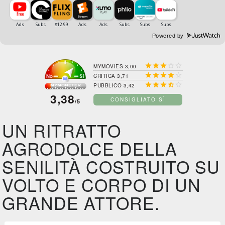
Powered by





MYMOVIES 3,00





CRITICA 3,71





PUBBLICO 3,42
3,38
CONSIGLIATO SÌ
/5
UN RITRATTO
AGRODOLCE DELLA
SENILITÀ COSTRUITO SU
VOLTO E CORPO DI UN
GRANDE ATTORE.