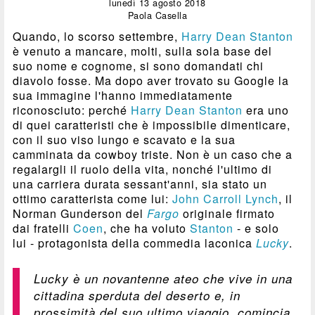
lunedì 13 agosto 2018
Paola Casella
Quando, lo scorso settembre,
Harry Dean Stanton
è venuto a mancare, molti, sulla sola base del
suo nome e cognome, si sono domandati chi
diavolo fosse. Ma dopo aver trovato su Google la
sua immagine l'hanno immediatamente
riconosciuto: perché
Harry Dean Stanton
era uno
di quei caratteristi che è impossibile dimenticare,
con il suo viso lungo e scavato e la sua
camminata da cowboy triste. Non è un caso che a
regalargli il ruolo della vita, nonché l'ultimo di
una carriera durata sessant'anni, sia stato un
ottimo caratterista come lui:
John Carroll Lynch
, il
Norman Gunderson del
Fargo
originale firmato
dai fratelli
Coen
, che ha voluto
Stanton
- e solo
lui - protagonista della commedia laconica
Lucky
.
Lucky è un novantenne ateo che vive in una
cittadina sperduta del deserto e, in
prossimità del suo ultimo viaggio, comincia