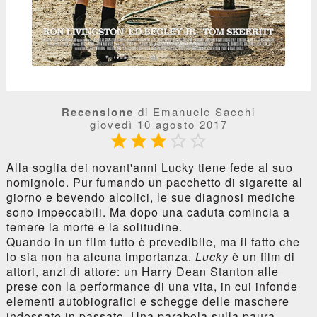
Recensione
di Emanuele Sacchi
giovedì 10 agosto 2017





Alla soglia dei novant'anni Lucky tiene fede al suo
nomignolo. Pur fumando un pacchetto di sigarette al
giorno e bevendo alcolici, le sue diagnosi mediche
sono impeccabili. Ma dopo una caduta comincia a
temere la morte e la solitudine.
Quando in un film tutto è prevedibile, ma il fatto che
lo sia non ha alcuna importanza.
Lucky
è un film di
attori, anzi di attor
e
: un Harry Dean Stanton alle
prese con la performance di una vita, in cui infonde
elementi autobiografici e schegge delle maschere
indossate in passato. Una parabola sulla paura