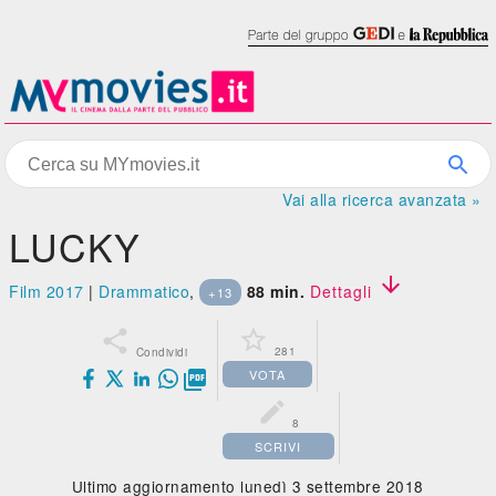
Vai alla ricerca avanzata »
LUCKY

Film 2017
|
Drammatico
,
88 min.
Dettagli
+13


281
Condividi
VOTA


8
SCRIVI
Ultimo aggiornamento lunedì 3 settembre 2018