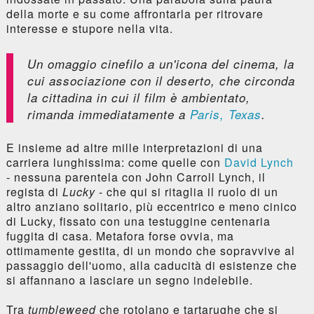
della morte e su come affrontarla per ritrovare
interesse e stupore nella vita.
Un omaggio cinefilo a un'icona del cinema, la
cui associazione con il deserto, che circonda
la cittadina in cui il film è ambientato,
rimanda immediatamente a
Paris, Texas
.
E insieme ad altre mille interpretazioni di una
carriera lunghissima: come quelle con
David Lynch
- nessuna parentela con John Carroll Lynch, il
regista di
Lucky
- che qui si ritaglia il ruolo di un
altro anziano solitario, più eccentrico e meno cinico
di Lucky, fissato con una testuggine centenaria
fuggita di casa. Metafora forse ovvia, ma
ottimamente gestita, di un mondo che sopravvive al
passaggio dell'uomo, alla caducità di esistenze che
si affannano a lasciare un segno indelebile.
Tra
tumbleweed
che rotolano e tartarughe che si