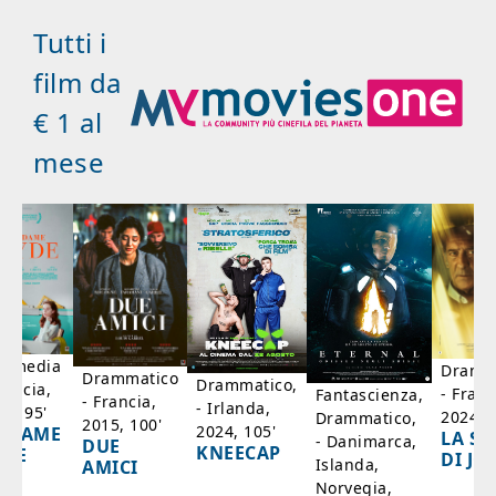
Tutti i
film da
€ 1 al
mese
mmedia
Dramm
Drammatico
Drammatico,
rancia,
- Franc
Fantascienza,
- Francia,
- Irlanda,
17, 95'
2024, 7
Drammatico,
2015, 100'
2024, 105'
ADAME
LA SC
- Danimarca,
DUE
KNEECAP
YDE
DI JO
Islanda,
AMICI
Norvegia,