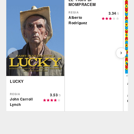
MOMPRACEM
REGIA
3.34
/5
Alberto
Rodríguez
LUCKY
AR
REGIA
3.53
/5
REG
John Carroll
Ciro
Lynch
CG | tv
Film&More
IBS
DVD
BR
DVD
IBS
IBS
Felt
DVD
BR
DVD