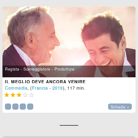
Regista - Sceneggiatore - Produttore
IL MEGLIO DEVE ANCORA VENIRE
Commedia
, (
Francia
-
2019
), 117 min.





Scheda »