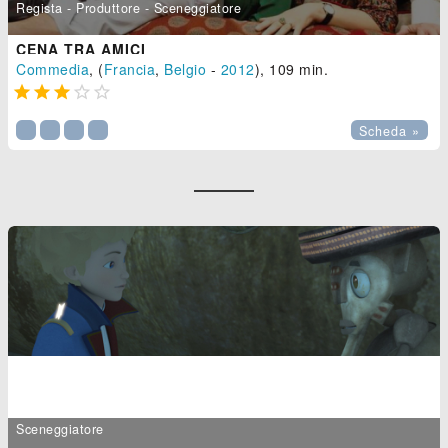
Regista - Produttore - Sceneggiatore
CENA TRA AMICI
Commedia
, (
Francia
,
Belgio
-
2012
), 109 min.





Scheda »
Sceneggiatore