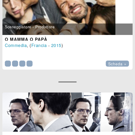
Sceneggiatore - Produttore
O MAMMA O PAPÀ
Commedia
, (
Francia
-
2015
)

Scheda »