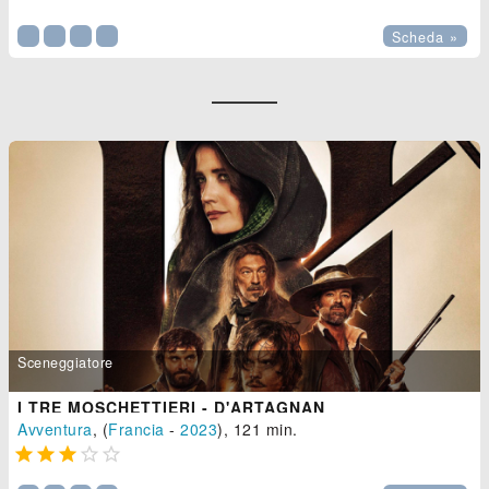
Scheda »
Sceneggiatore
I TRE MOSCHETTIERI - D'ARTAGNAN
Avventura
, (
Francia
-
2023
), 121 min.




