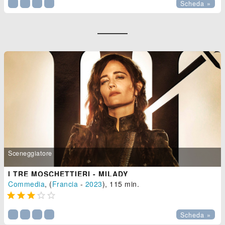
Scheda »
Sceneggiatore
I TRE MOSCHETTIERI - MILADY
Commedia
, (
Francia
-
2023
), 115 min.





Scheda »