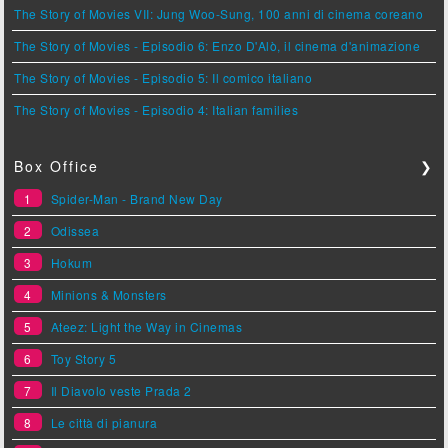
The Story of Movies VII: Jung Woo-Sung, 100 anni di cinema coreano
The Story of Movies - Episodio 6: Enzo D'Alò, il cinema d'animazione
The Story of Movies - Episodio 5: Il comico italiano
The Story of Movies - Episodio 4: Italian families
Box Office
❯
1
Spider-Man - Brand New Day
2
Odissea
3
Hokum
4
Minions & Monsters
5
Ateez: Light the Way in Cinemas
6
Toy Story 5
7
Il Diavolo veste Prada 2
8
Le città di pianura