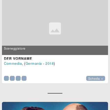
Sceneggiatore
DER VORNAME
Commedia
, (
Germania
-
2018
)

Scheda »