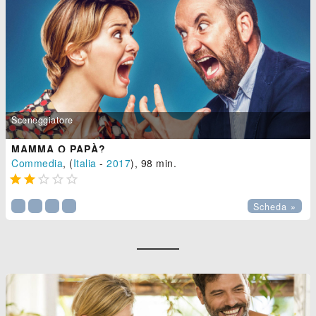
Sceneggiatore
MAMMA O PAPÀ?
Commedia
, (
Italia
-
2017
), 98 min.





Scheda »