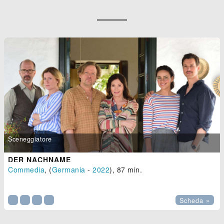
Sceneggiatore
DER NACHNAME
Commedia
, (
Germania
-
2022
), 87 min.

Scheda »