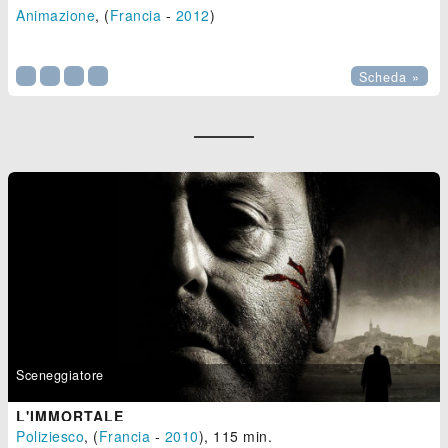
Animazione
, (
Francia
-
2012
)

Scheda »
Sceneggiatore
L'IMMORTALE
Poliziesco
, (
Francia
-
2010
), 115 min.