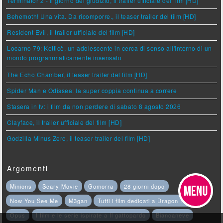
Terminator 2 - Il giorno del giudizio, il trailer ufficiale del film [HD]
Behemoth! Una vita. Da ricomporre., il teaser trailer del film [HD]
Resident Evil, il trailer ufficiale del film [HD]
Locarno 79: Ketticè, un adolescente in cerca di senso all'interno di un
mondo programmaticamente insensato
The Echo Chamber, il teaser trailer del film [HD]
Spider Man e Odissea: la super coppia continua a correre
Stasera in tv: i film da non perdere di sabato 8 agosto 2026
Clayface, il trailer ufficiale del film [HD]
Godzilla Minus Zero, il teaser trailer del film [HD]
Argomenti
Minions
Scary Movie
Gomorra
28 giorni dopo
Now You See Me
M3gan
Tutti i film dedicati a Dragon Trainer
Opus
I film e le serie ispirate a Il gattopardo
Biancaneve