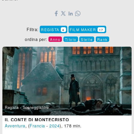
Filtra:
REGISTA
FILM MAKER
4
17
ordina per:
Anno
Titolo
Stelle
Rank
Regista - Sceneggiatore
IL CONTE DI MONTECRISTO
Avventura
, (
Francia
-
2024
), 178 min.
