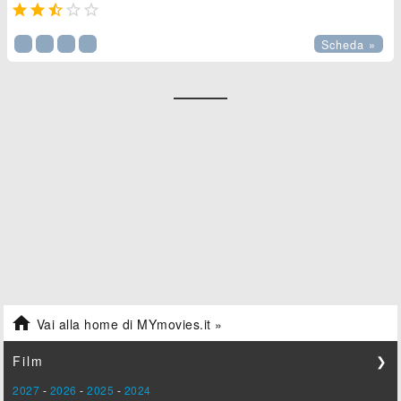





Scheda »

Vai alla home di MYmovies.it »
Film
❯
2027
-
2026
-
2025
-
2024