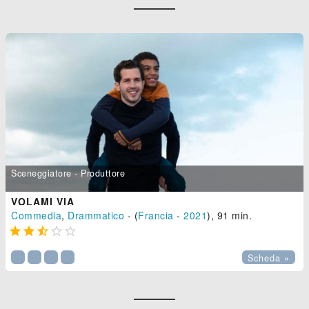
Sceneggiatore - Produttore
VOLAMI VIA
Commedia
,
Drammatico
- (
Francia
-
2021
), 91 min.





Scheda »