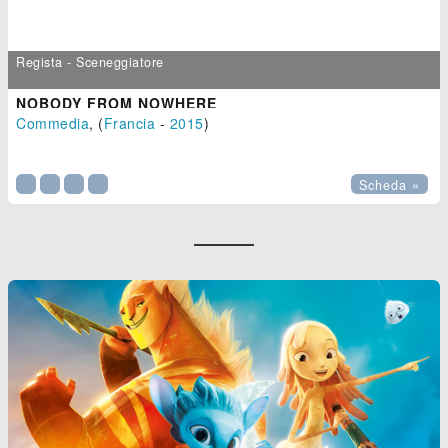
Regista - Sceneggiatore
NOBODY FROM NOWHERE
Commedia
, (
Francia
-
2015
)

Scheda »