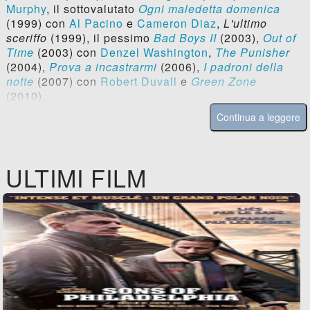
Murphy
, il sottovalutato
Ogni maledetta domenica
(1999) con
Al Pacino
e
Cameron Diaz
,
L'ultimo
sceriffo
(1999), il pessimo
Bad Boys II
(2003),
Out of
Time
(2003) con
Denzel Washington
,
The Punisher
(2004),
Prova a incastrarmi
(2006),
I padroni della
notte
(2007) con
Robert Duvall
e
Green Zone
(2010).
Continua a leggere
ULTIMI FILM