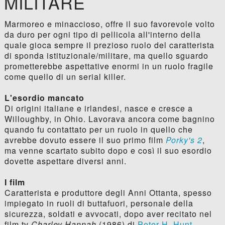
MILITARE
Marmoreo e minaccioso, offre il suo favorevole volto
da duro per ogni tipo di pellicola all'interno della
quale gioca sempre il prezioso ruolo del caratterista
di sponda istituzionale/militare, ma quello sguardo
prometterebbe aspettative enormi in un ruolo fragile
come quello di un serial killer.
L'esordio mancato
Di origini italiane e irlandesi, nasce e cresce a
Willoughby, in Ohio. Lavorava ancora come bagnino
quando fu contattato per un ruolo in quello che
avrebbe dovuto essere il suo primo film
Porky's 2
,
ma venne scartato subito dopo e così il suo esordio
dovette aspettare diversi anni.
I film
Caratterista e produttore degli Anni Ottanta, spesso
impiegato in ruoli di buttafuori, personale della
sicurezza, soldati e avvocati, dopo aver recitato nel
film tv
Charley Hannah
(1986) di
Peter H. Hunt
,