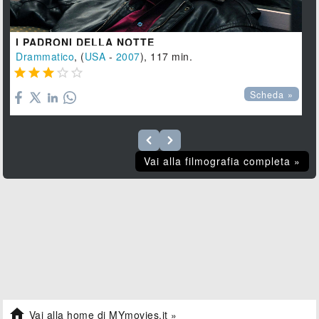
I PADRONI DELLA NOTTE
Drammatico
, (
USA
-
2007
), 117 min.





Scheda »
Vai alla filmografia completa »

Vai alla home di MYmovies.it »