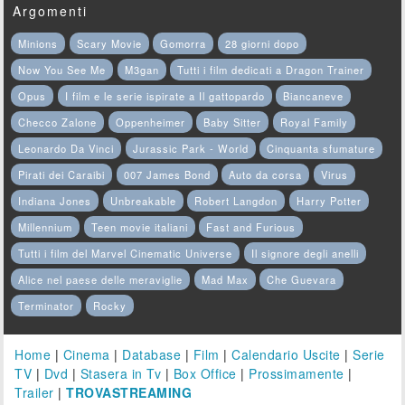
Argomenti
Minions
Scary Movie
Gomorra
28 giorni dopo
Now You See Me
M3gan
Tutti i film dedicati a Dragon Trainer
Opus
I film e le serie ispirate a Il gattopardo
Biancaneve
Checco Zalone
Oppenheimer
Baby Sitter
Royal Family
Leonardo Da Vinci
Jurassic Park - World
Cinquanta sfumature
Pirati dei Caraibi
007 James Bond
Auto da corsa
Virus
Indiana Jones
Unbreakable
Robert Langdon
Harry Potter
Millennium
Teen movie italiani
Fast and Furious
Tutti i film del Marvel Cinematic Universe
Il signore degli anelli
Alice nel paese delle meraviglie
Mad Max
Che Guevara
Terminator
Rocky
Home
|
Cinema
|
Database
|
Film
|
Calendario Uscite
|
Serie
TV
|
Dvd
|
Stasera in Tv
|
Box Office
|
Prossimamente
|
Trailer
|
TROVASTREAMING