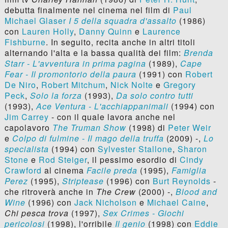
debutta finalmente nel cinema nel film di
Paul
Michael Glaser
I 5 della squadra d'assalto
(1986)
con
Lauren Holly
,
Danny Quinn
e
Laurence
Fishburne
. In seguito, recita anche in altri titoli
alternando l'alta e la bassa qualità dei film:
Brenda
Starr - L'avventura in prima pagina
(1989),
Cape
Fear - Il promontorio della paura
(1991) con
Robert
De Niro
,
Robert Mitchum
,
Nick Nolte
e
Gregory
Peck
,
Solo la forza
(1993),
Da solo contro tutti
(1993),
Ace Ventura - L'acchiappanimali
(1994) con
Jim Carrey
- con il quale lavora anche nel
capolavoro
The Truman Show
(1998) di
Peter Weir
e
Colpo di fulmine - Il mago della truffa
(2009) -,
Lo
specialista
(1994) con
Sylvester Stallone
,
Sharon
Stone
e
Rod Steiger
, il pessimo esordio di
Cindy
Crawford
al cinema
Facile preda
(1995),
Famiglia
Perez
(1995),
Striptease
(1996) con
Burt Reynolds
-
che ritroverà anche in
The Crew
(2000) -,
Blood and
Wine
(1996) con
Jack Nicholson
e
Michael Caine
,
Chi pesca trova
(1997),
Sex Crimes - Giochi
pericolosi
(1998), l'orribile
Il genio
(1998) con
Eddie