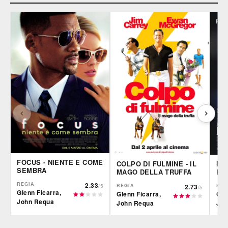
FOCUS - NIENTE È COME
ME
COLPO DI FULMINE - IL
SEMBRA
L'
MAGO DELLA TRUFFA
REGIA
2.33
REG
/5
REGIA
2.73
/5
Glenn Ficarra,
Geo
Glenn Ficarra,
John Requa
Jr.
John Requa