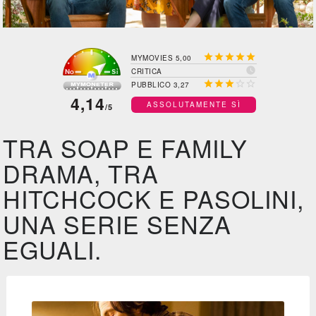





MYMOVIES 5,00

CRITICA





PUBBLICO 3,27
4,14
ASSOLUTAMENTE SÌ
/5
TRA SOAP E FAMILY
DRAMA, TRA
HITCHCOCK E PASOLINI,
UNA SERIE SENZA
EGUALI.