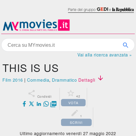
Vai alla ricerca avanzata »
THIS IS US

Film 2016
|
Commedia
,
Drammatico
Dettagli


42
Condividi
VOTA


1
SCRIVI
Ultimo aggiornamento venerdì 27 maggio 2022