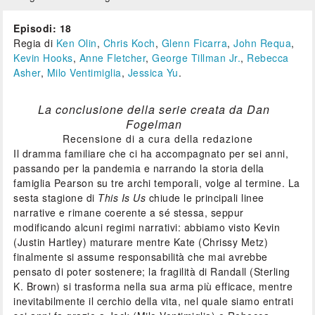
Episodi: 18
Regia di
Ken Olin
,
Chris Koch
,
Glenn Ficarra
,
John Requa
,
Kevin Hooks
,
Anne Fletcher
,
George Tillman Jr.
,
Rebecca
Asher
,
Milo Ventimiglia
,
Jessica Yu
.
La conclusione della serie creata da Dan
Fogelman
Recensione di a cura della redazione
Il dramma familiare che ci ha accompagnato per sei anni,
passando per la pandemia e narrando la storia della
famiglia Pearson su tre archi temporali, volge al termine. La
sesta stagione di
This Is Us
chiude le principali linee
narrative e rimane coerente a sé stessa, seppur
modificando alcuni regimi narrativi: abbiamo visto Kevin
(Justin Hartley) maturare mentre Kate (Chrissy Metz)
finalmente si assume responsabilità che mai avrebbe
pensato di poter sostenere; la fragilità di Randall (Sterling
K. Brown) si trasforma nella sua arma più efficace, mentre
inevitabilmente il cerchio della vita, nel quale siamo entrati