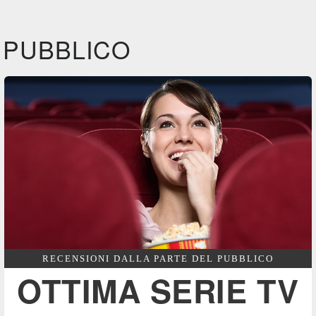
IBS
IBS
IBS
DVD
BR
DVD
BR
Feltrinelli
Feltrinelli
Felt
DVD
DVD
PUBBLICO
RECENSIONI DALLA PARTE DEL PUBBLICO
OTTIMA SERIE TV