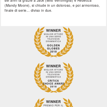
sei anni fa grazie a Jack (Milo Ventimiglia) e Rebecca
(Mandy Moore), si chiude in un doloroso, e poi armonioso,
finale di serie... diviso in due.
WINNER
MIGLIOR ATTORE
IN UNA SERIE
TELEVISIVA
DRAMMATICA
GOLDEN
GLOBES
2018
WINNER
MIGLIOR ATTORE
IN UNA SERIE
TELEVISIVA
DRAMMATICA
CRITICS
CHOICE AWARD
2018
WINNER
PREMIO PER IL