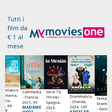
Tutti i
film da
€ 1 al
mese
rammatico
Serie TV,
Commedia
 Germania,
Drammatico,
Thriller -
- Francia,
Fantasci
rancia,
- Irlanda,
Spagna,
2017, 95'
Drammat
025, 99'
2024, 105'
MADAME
2023,
- Danim
ADY
KNEECAP