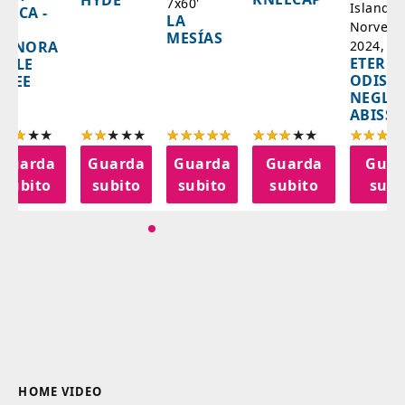
HYDE
7x60'
Islanda,
AZCA -
LA
Norvegi
A
MESÍAS
IGNORA
2024, 10
ETERNA
ELLE
ODISS
INEE
NEGLI
ABISSI
Guarda
Guarda
Guarda
Guarda
Guar
subito
subito
subito
subito
subi
HOME VIDEO