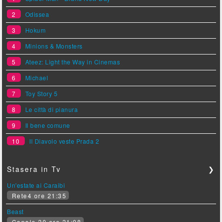
2
Odissea
3
Hokum
4
Minions & Monsters
5
Ateez: Light the Way in Cinemas
6
Michael
7
Toy Story 5
8
Le città di pianura
9
Il bene comune
10
Il Diavolo veste Prada 2
Stasera in Tv
❯
Un'estate ai Caraibi
Rete4 ore 21:35
Beast
Canale 20 ore 21:08