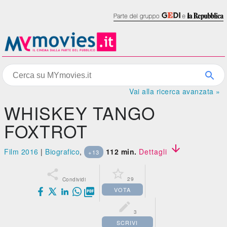
Vai alla ricerca avanzata »
WHISKEY TANGO
FOXTROT

Film 2016
|
Biografico
,
112 min.
Dettagli
+13


29
Condividi
VOTA


3
SCRIVI