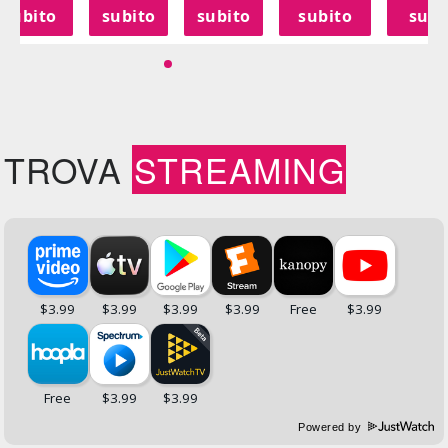
subito
subito
subito
subito
subi
TROVA
STREAMING
Powered by