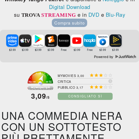
Digital Download
su
e in
DVD
e
Blu-Ray
TROVA
STREAMING
Compra subito
Powered by





MYMOVIES 3,00

CRITICA





PUBBLICO 3,17
3,09
CONSIGLIATO SÌ
/5
UNA COMMEDIA NERA
CON UN SOTTOTESTO
PIÙ PRETTAMENTE