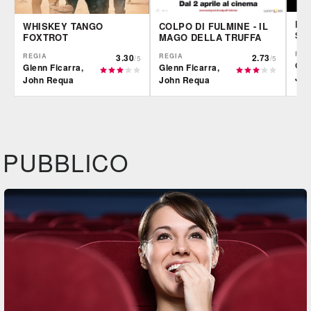
FO
WHISKEY TANGO
COLPO DI FULMINE - IL
SE
FOXTROT
MAGO DELLA TRUFFA
REG
REGIA
3.30
REGIA
2.73
/5
/5
Gle
Glenn Ficarra,
Glenn Ficarra,
Joh
John Requa
John Requa
IBS
IBS
IBS
DVD
BR
DVD
BR
Feltrinelli
Feltrinelli
Felt
DVD
DVD
PUBBLICO