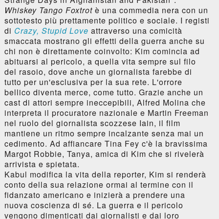
Whiskey Tango Foxtrot
è una commedia nera con un
sottotesto più prettamente politico e sociale. I registi
di
Crazy, Stupid Love
attraverso una comicità
smaccata mostrano gli effetti della guerra anche su
chi non è direttamente coinvolto: Kim comincia ad
abituarsi al pericolo, a quella vita sempre sul filo
del rasoio, dove anche un giornalista farebbe di
tutto per un'esclusiva per la sua rete. L'orrore
bellico diventa merce, come tutto. Grazie anche un
cast di attori sempre ineccepibili, Alfred Molina che
interpreta il procuratore nazionale e Martin Freeman
nel ruolo del giornalista scozzese Iain, il film
mantiene un ritmo sempre incalzante senza mai un
cedimento. Ad affiancare Tina Fey c'è la bravissima
Margot Robbie, Tanya, amica di Kim che si rivelerà
arrivista e spietata.
Kabul modifica la vita della reporter, Kim si renderà
conto della sua relazione ormai al termine con il
fidanzato americano e inizierà a prendere una
nuova coscienza di sé. La guerra e il pericolo
vengono dimenticati dai giornalisti e dai loro