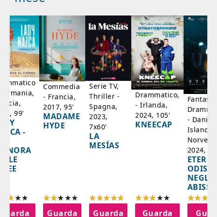
rammatico
Serie TV,
Commedia
 Germania,
Drammatico,
Thriller -
- Francia,
Fantasci
rancia,
- Irlanda,
Spagna,
2017, 95'
Drammat
025, 99'
2024, 105'
MADAME
2023,
- Danim
ADY
KNEECAP
HYDE
7x60'
Islanda,
AZCA -
LA
Norvegi
A
MESÍAS
IGNORA
2024, 10
ETERNA
ELLE
ODISS
INEE
NEGLI
ABISSI
Guarda
Guarda
Guarda
Guarda
Guar