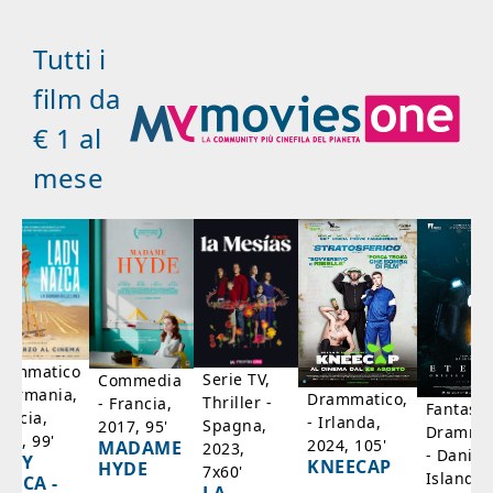
Tutti i
film da
€ 1 al
mese
rammatico
Serie TV,
Commedia
 Germania,
Drammatico,
Thriller -
- Francia,
Fantasci
rancia,
- Irlanda,
Spagna,
2017, 95'
Drammat
025, 99'
2024, 105'
MADAME
2023,
- Danim
ADY
KNEECAP
HYDE
7x60'
Islanda,
AZCA -