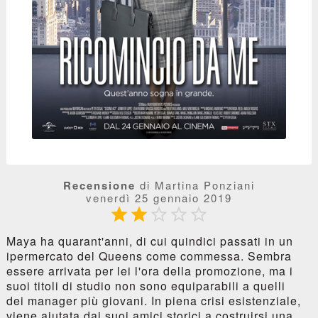
Recensione
di Martina Ponziani
venerdì 25 gennaio 2019





Maya ha quarant'anni, di cui quindici passati in un
ipermercato del Queens come commessa. Sembra
essere arrivata per lei l'ora della promozione, ma i
suoi titoli di studio non sono equiparabili a quelli
dei manager più giovani. In piena crisi esistenziale,
viene aiutata dai suoi amici storici a costruirsi una