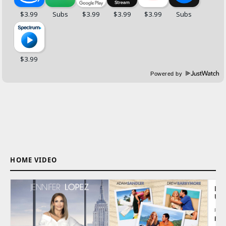
Powered by
HOME VIDEO
L'
UL
REG
Pet