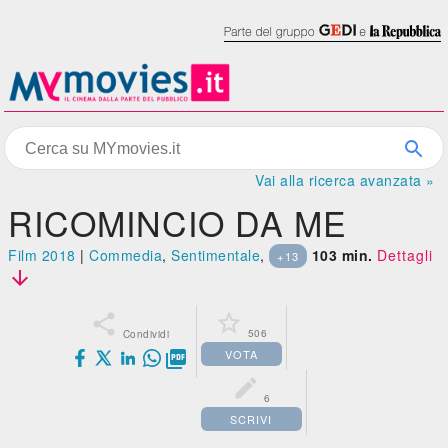
Vai alla ricerca avanzata »
RICOMINCIO DA ME
Film 2018
|
Commedia
,
Sentimentale
,
103 min.
Dettagli
+13



506
Condividi
VOTA


6
SCRIVI