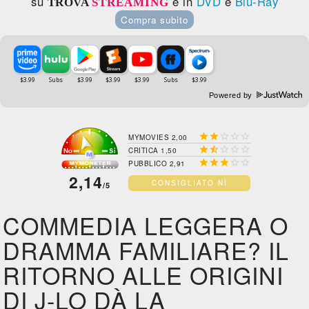
su
e in
DVD
e
Blu-Ray
TROVA
STREAMING
Compra subito
Powered by





MYMOVIES 2,00





CRITICA 1,50





PUBBLICO 2,91
2,14
CONSIGLIATO NÌ
/5
COMMEDIA LEGGERA O
DRAMMA FAMILIARE? IL
RITORNO ALLE ORIGINI
DI J-LO DÀ LA