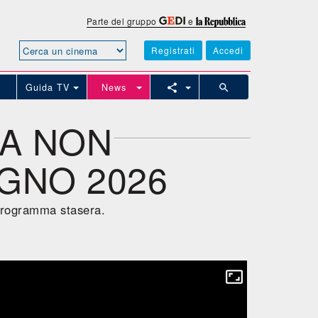
Parte del gruppo
e
Registrati
Accedi
Guida TV
News
DA NON
UGNO 2026
 programma stasera.
