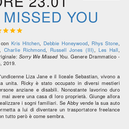
ORE 23.01
 MISSED YOU




m con
Kris Hitchen
,
Debbie Honeywood
,
Rhys Stone
,
,
Charlie Richmond
,
Russell Jones (III)
,
Les Hall
,
riginale:
Sorry We Missed You
. Genere Drammatico -
, 2019.
 l'undicenne Liza Jane e il liceale Sebastian, vivono a
 unita. Ricky è stato occupato in diversi mestieri
rsone anziane e disabili. Nonostante lavorino duro
mai avere una casa di loro proprietà. Giunge allora
ealizzare i sogni familiari. Se Abby vende la sua auto
rmetta a lui di diventare un trasportatore freelance
on tutto però è come sembra.