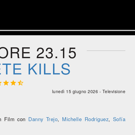
ORE 23.15
TE KILLS




lunedì 15 giugno 2026 -
Televisione
n Film con
Danny Trejo
,
Michelle Rodriguez
,
Sofía