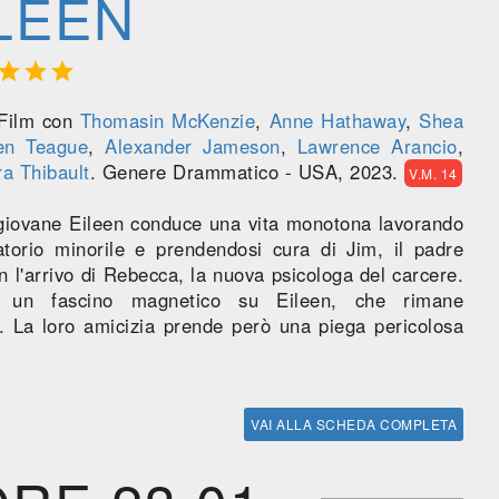
LEEN



 Film con
Thomasin McKenzie
,
Anne Hathaway
,
Shea
n Teague
,
Alexander Jameson
,
Lawrence Arancio
,
a Thibault
. Genere Drammatico - USA, 2023.
V.M. 14
a giovane Eileen conduce una vita monotona lavorando
torio minorile e prendendosi cura di Jim, il padre
n l'arrivo di Rebecca, la nuova psicologa del carcere.
ta un fascino magnetico su Eileen, che rimane
. La loro amicizia prende però una piega pericolosa
VAI ALLA SCHEDA COMPLETA