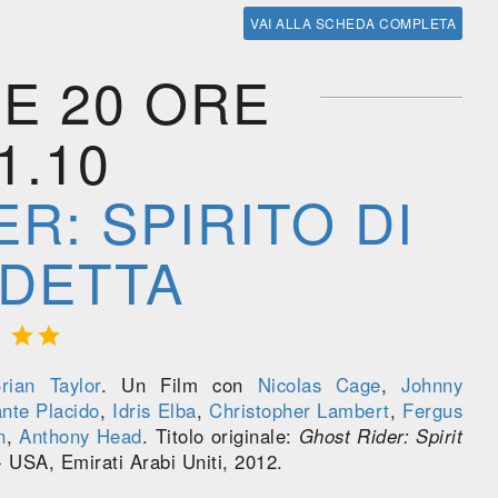
VAI ALLA SCHEDA COMPLETA
E 20 ORE
1.10
R: SPIRITO DI
DETTA


rian Taylor
. Un Film con
Nicolas Cage
,
Johnny
ante Placido
,
Idris Elba
,
Christopher Lambert
,
Fergus
n
,
Anthony Head
. Titolo originale:
Ghost Rider: Spirit
 USA, Emirati Arabi Uniti, 2012.