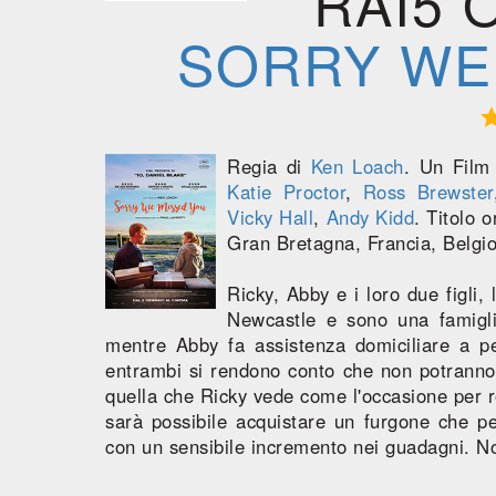
RAI5 
SORRY WE
Regia di
Ken Loach
. Un Fil
Katie Proctor
,
Ross Brewster
Vicky Hall
,
Andy Kidd
. Titolo o
Gran Bretagna, Francia, Belgio
Ricky, Abby e i loro due figli,
Newcastle e sono una famiglia
mentre Abby fa assistenza domiciliare a pe
entrambi si rendono conto che non potranno 
quella che Ricky vede come l'occasione per r
sarà possibile acquistare un furgone che pe
con un sensibile incremento nei guadagni. N