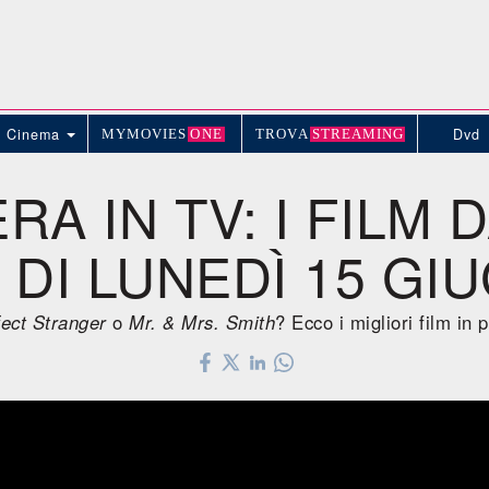
Cinema
Dvd
MYMOVIE
S
ONE
TROV
A
STREAMING
RA IN TV: I FILM 
DI LUNEDÌ 15 GI
fect Stranger
o
Mr. & Mrs. Smith
? Ecco i migliori film in