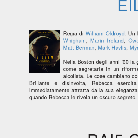
EI
Regia di
William Oldroyd
. Un
Whigham
,
Marin Ireland
,
Owe
Matt Berman
,
Mark Havlis
,
Myr
Nella Boston degli anni '60 l
come segretaria in un riforma
alcolista. Le cose cambiano co
Brillante e disinvolta, Rebecca eserci
immediatamente attratta dalla sua eleganza
quando Rebecca le rivela un oscuro segreto.