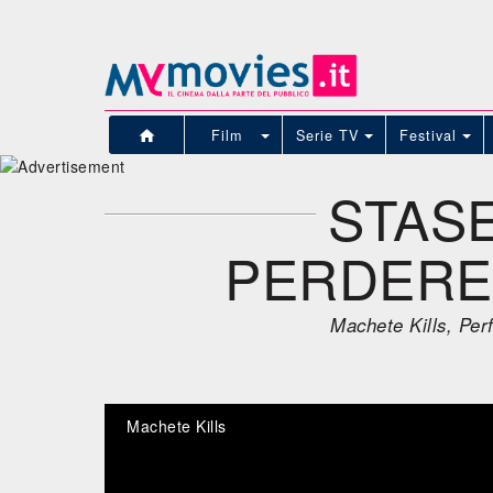
Film
Serie TV
Festival
STASE
PERDERE 
Machete Kills, Per
Machete Kills