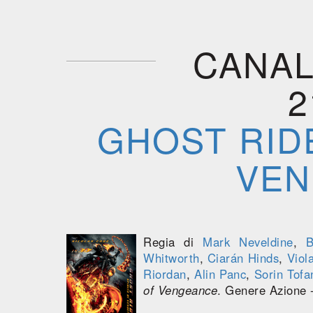
CANAL
2
GHOST RIDE
VEN
Regia di
Mark Neveldine
,
B
Whitworth
,
Ciarán Hinds
,
Viol
Riordan
,
Alin Panc
,
Sorin Tofa
of Vengeance
. Genere Azione -