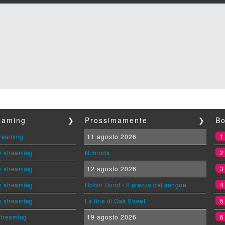
reaming
❯
Prossimamente
❯
Bo
streaming
11 agosto 2026
n streaming
Nimrods
n streaming
12 agosto 2026
n streaming
Robin Hood - Il prezzo del sangue
n streaming
La fine di Oak Street
 streaming
19 agosto 2026