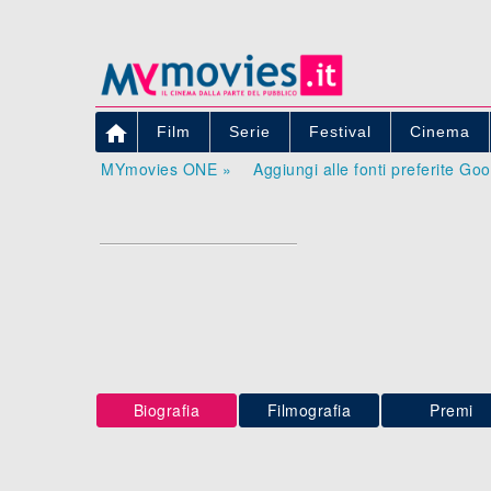

Film
Serie
Festival
Cinema
MYmovies ONE »
Aggiungi alle fonti preferite Go
Biografia
Filmografia
Premi