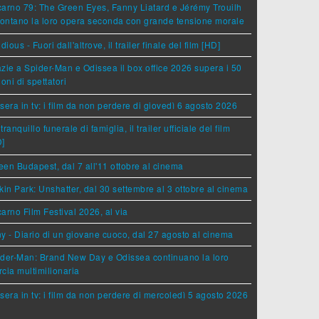
arno 79: The Green Eyes, Fanny Liatard e Jérémy Trouilh
rontano la loro opera seconda con grande tensione morale
idious - Fuori dall'altrove, il trailer finale del film [HD]
zie a Spider-Man e Odissea il box office 2026 supera i 50
ioni di spettatori
sera in tv: i film da non perdere di giovedì 6 agosto 2026
tranquillo funerale di famiglia, il trailer ufficiale del film
D]
en Budapest, dal 7 all'11 ottobre al cinema
kin Park: Unshatter, dal 30 settembre al 3 ottobre al cinema
arno Film Festival 2026, al via
y - Diario di un giovane cuoco, dal 27 agosto al cinema
der-Man: Brand New Day e Odissea continuano la loro
cia multimilionaria
sera in tv: i film da non perdere di mercoledì 5 agosto 2026