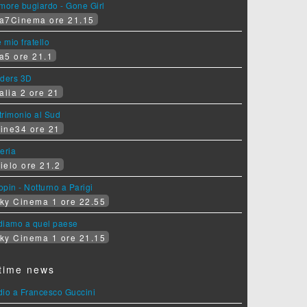
more bugiardo - Gone Girl
a7Cinema ore 21.15
e mio fratello
a5 ore 21.1
iders 3D
alia 2 ore 21
rimonio al Sud
ine34 ore 21
eria
ielo ore 21.2
pin - Notturno a Parigi
ky Cinema 1 ore 22.55
diamo a quel paese
ky Cinema 1 ore 21.15
time news
dio a Francesco Guccini