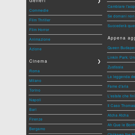
Generi
❯
Cambiare l'acqu
Commedie
Se domani non 
Film Thriller
Succederà ques
Film Horror
Appena agg
Animazione
Queen Budape
Azione
Linkin Park: Un
Cinema
❯
Zustissia
Roma
La leggenda de
Milano
Fame d'aria
Torino
L'estate che fin
Napoli
Il Caso Thoma
Bari
Atcha Atcha
Firenze
Ah Que le Bonh
Bergamo
Chiikawa the M