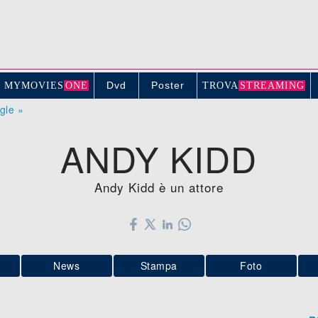
Dvd
Poster
MYMOVIE
S
ONE
TROV
A
STREAMING
ogle »
ANDY KIDD
Andy Kidd è un attore
News
Stampa
Foto