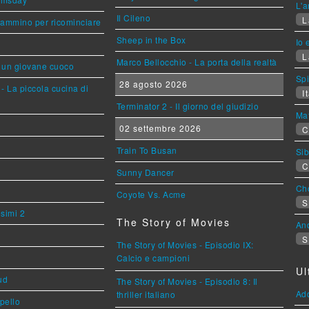
L'a
Il Cileno
L
cammino per ricominciare
Sheep in the Box
Io 
L
Marco Bellocchio - La porta della realtà
i un giovane cuoco
Sp
28 agosto 2026
- La piccola cucina di
It
Terminator 2 - Il giorno del giudizio
Mat
02 settembre 2026
C
Train To Busan
Sib
C
Sunny Dancer
Cho
Coyote Vs. Acme
S
esimi 2
The Story of Movies
An
S
The Story of Movies - Episodio IX:
Calcio e campioni
Ul
ud
The Story of Movies - Episodio 8: Il
Ad
thriller italiano
ppello