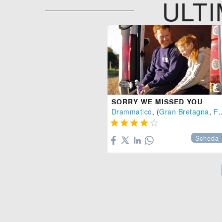
ULTI
SORRY WE MISSED YOU
Drammatico
, (
Gran Bretagna
,
Francia





Scheda 