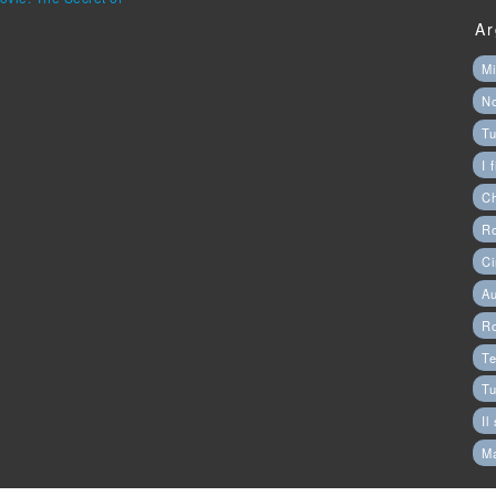
Ar
Mi
N
Tu
I 
C
Ro
Ci
Au
R
Te
Tu
Il
M