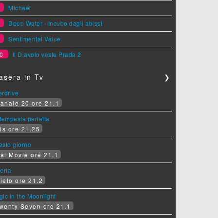
7
Michael
8
Deep Water - Incubo dagli abissi
9
Sentimental Value
0
Il Diavolo veste Prada 2
asera in Tv
❯
erdrive
anale 20 ore 21.1
tempesta perfetta
is ore 21.25
sesto giorno
ai Movie ore 21.1
eria
ielo ore 21.2
ic in the Moonlight
wenty Seven ore 21.1