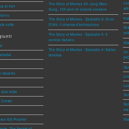
Loc
The Story of Movies VII: Jung Woo-
a ai fiori
aff
Sung, 100 anni di cinema coreano
torno
Ins
The Story of Movies - Episodio 6: Enzo
ta notte
D'Alò, il cinema d'animazione
Gra
mil
The Story of Movies - Episodio 5: Il
iunti
comico italiano
Sta
st
The Story of Movies - Episodio 4: Italian
Un 
shatter
families
[H
Que
l deserto
Lin
Loc
ì due volte
Ton
s Crown
Spi
mar
eur Est Proche!
Sta
ovie: The Secret of