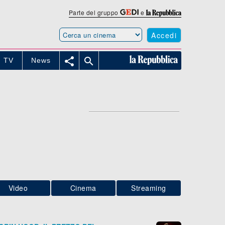
Parte del gruppo
e
Accedi


TV
News
Video
Cinema
Streaming