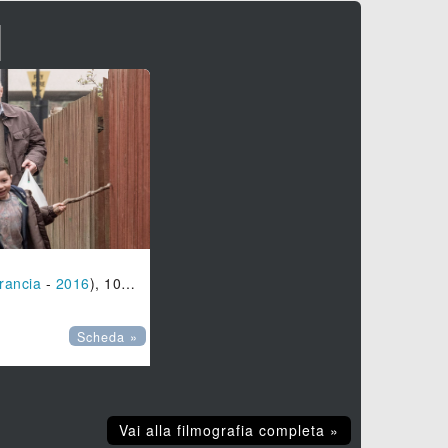
I
rancia
-
2016
), 100 min.
Scheda »
Vai alla filmografia completa »