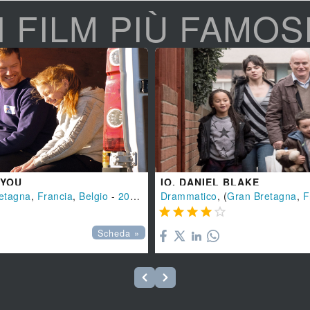
I FILM PIÙ FAMOS
 YOU
IO, DANIEL BLAKE
etagna
,
Francia
,
Belgio
-
2019
), 100 min.
Drammatico
, (
Gran Bretagna
,
F





Scheda »