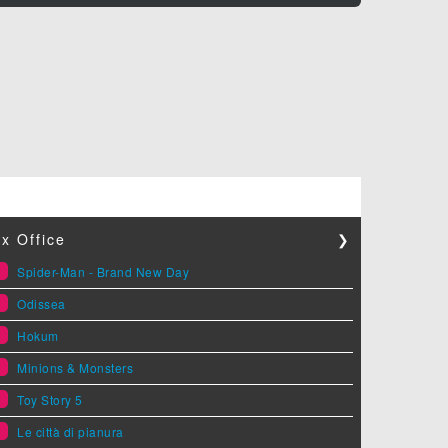
x Office
❯
1
Spider-Man - Brand New Day
2
Odissea
3
Hokum
4
Minions & Monsters
5
Toy Story 5
6
Le città di pianura