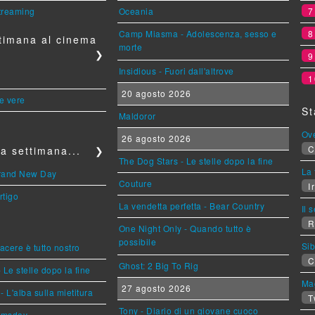
streaming
Oceania
Camp Miasma - Adolescenza, sesso e
timana al cinema
morte
❯
Insidious - Fuori dall'altrove
1
20 agosto 2026
le vere
St
Maldoror
Ov
26 agosto 2026
C
a settimana...
❯
The Dog Stars - Le stelle dopo la fine
La 
Brand New Day
Couture
Ir
rtigo
La vendetta perfetta - Bear Country
Il 
R
One Night Only - Quando tutto è
possibile
Sib
piacere è tutto nostro
C
Ghost: 2 Big To Rig
 Le stelle dopo la fine
Mag
27 agosto 2026
L'alba sulla mietitura
T
Tony - Diario di un giovane cuoco
omsday