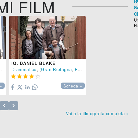
MI FILM
R
S
C
Un
H
IO, DANIEL BLAKE
,
Drammatico
Belgio
-
2019
, (
Gran Bretagna
), 100 min.
,
Francia
-
2016
), 100 min.





»
Scheda »
Vai alla filmografia completa »