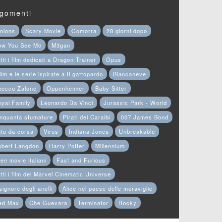
gomenti
nions
Scary Movie
Gomorra
28 giorni dopo
ow You See Me
M3gan
tti i film dedicati a Dragon Trainer
Opus
film e le serie ispirate a Il gattopardo
Biancaneve
hecco Zalone
Oppenheimer
Baby Sitter
yal Family
Leonardo Da Vinci
Jurassic Park - World
nquanta sfumature
Pirati dei Caraibi
007 James Bond
to da corsa
Virus
Indiana Jones
Unbreakable
obert Langdon
Harry Potter
Millennium
en movie italiani
Fast and Furious
tti i film del Marvel Cinematic Universe
 signore degli anelli
Alice nel paese delle meraviglie
ad Max
Che Guevara
Terminator
Rocky