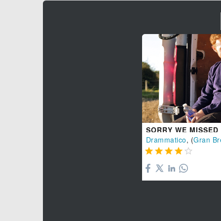
SORRY WE MISSED
Drammatico
, (
Gran Br




