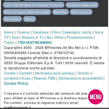
Tutti i film del Marvel Cinematic Universe
Il signore degli anelli
Alice nel paese delle meraviglie
Mad Max
Che Guevara
Terminator
Rocky
Home
|
Cinema
|
Database
|
Film
|
Calendario Uscite
|
Serie
TV
|
Dvd
|
Stasera in Tv
|
Box Office
|
Prossimamente
|
Trailer
|
TROVASTREAMING
Copyright© 2000 - 2026 MYmovies.it® Mo-Net s.r.l. P.IVA:
05056400483 Licenza Siae n. 2792/I/2742.
Società soggetta all'attività di direzione e coordinamento di
GEDI Gruppo Editoriale S.p.A. Tutti i diritti riservati. È vietata
la riproduzione anche parziale.
Credits
|
Contatti
|
Normativa sulla privacy
|
Termini e
condizioni d'uso
|
Riserva TDM
|
Dichiarazione accessibilità
|
Cookie Policy
Il riesame e il controllo editoriale dei contenuti del presente sito
sono affidati al team di MYmovies e al direttore responsabile.
Per contatti, scrivere al seguente indirizzo email:
live@mymovies.it