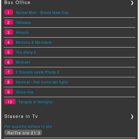
Box Office
❯
1
Spider-Man - Brand New Day
2
Odissea
3
Hokum
4
Minions & Monsters
5
Toy Story 5
6
Michael
7
Il Diavolo veste Prada 2
8
Hamnet - Nel nome del figlio
9
Gioia mia
10
Terapia di famiglia
Stasera in Tv
❯
Per qualche dollaro in più
RaiTre ore 21.3