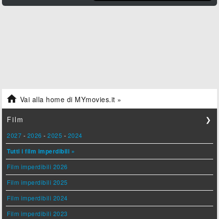

Vai alla home di MYmovies.it »
Film
❯
2027
-
2026
-
2025
-
2024
Tutti i film imperdibili »
Film imperdibili 2026
Film imperdibili 2025
Film imperdibili 2024
Film imperdibili 2023