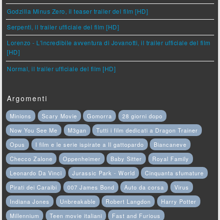
Godzilla Minus Zero, il teaser trailer del film [HD]
Serpenti, il trailer ufficiale del film [HD]
Lorenzo - L'incredibile avventura di Jovanotti, il trailer ufficiale del film
[HD]
Normal, il trailer ufficiale del film [HD]
Argomenti
Minions
Scary Movie
Gomorra
28 giorni dopo
Now You See Me
M3gan
Tutti i film dedicati a Dragon Trainer
Opus
I film e le serie ispirate a Il gattopardo
Biancaneve
Checco Zalone
Oppenheimer
Baby Sitter
Royal Family
Leonardo Da Vinci
Jurassic Park - World
Cinquanta sfumature
Pirati dei Caraibi
007 James Bond
Auto da corsa
Virus
Indiana Jones
Unbreakable
Robert Langdon
Harry Potter
Millennium
Teen movie italiani
Fast and Furious