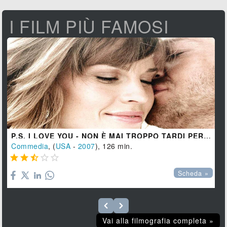
I FILM PIÙ FAMOSI
P.S. I LOVE YOU - NON È MAI TROPPO TARDI PER DIRLO
Commedia
, (
USA
-
2007
), 126 min.





Scheda »
Vai alla filmografia completa »