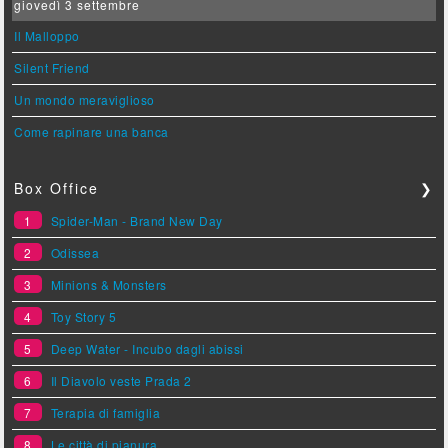
giovedì 3 settembre
Il Malloppo
Silent Friend
Un mondo meraviglioso
Come rapinare una banca
Box Office
❯
1
Spider-Man - Brand New Day
2
Odissea
3
Minions & Monsters
4
Toy Story 5
5
Deep Water - Incubo dagli abissi
6
Il Diavolo veste Prada 2
7
Terapia di famiglia
8
Le città di pianura