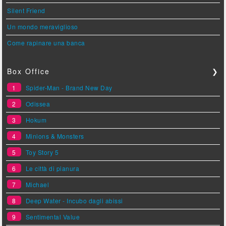
Silent Friend
Un mondo meraviglioso
Come rapinare una banca
Box Office
❯
1
Spider-Man - Brand New Day
2
Odissea
3
Hokum
4
Minions & Monsters
5
Toy Story 5
6
Le città di pianura
7
Michael
8
Deep Water - Incubo dagli abissi
9
Sentimental Value