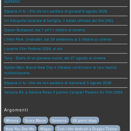
spettatori
Stasera in tv: i film da non perdere di giovedì 6 agosto 2026
Un tranquillo funerale di famiglia, il trailer ufficiale del film [HD]
Queen Budapest, dal 7 all'11 ottobre al cinema
Linkin Park: Unshatter, dal 30 settembre al 3 ottobre al cinema
Locarno Film Festival 2026, al via
Tony - Diario di un giovane cuoco, dal 27 agosto al cinema
Spider-Man: Brand New Day e Odissea continuano la loro marcia
multimilionaria
Stasera in tv: i film da non perdere di mercoledì 5 agosto 2026
Venezia 83, a Serena Rossi il premio Campari Passion for Film 2026
Argomenti
Minions
Scary Movie
Gomorra
28 giorni dopo
Now You See Me
M3gan
Tutti i film dedicati a Dragon Trainer