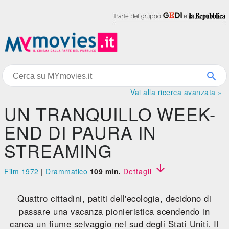
Vai alla ricerca avanzata »
UN TRANQUILLO WEEK-
END DI PAURA IN
STREAMING

Film 1972
|
Drammatico
109 min.
Dettagli
Quattro cittadini, patiti dell'ecologia, decidono di
passare una vacanza pionieristica scendendo in
canoa un fiume selvaggio nel sud degli Stati Uniti. Il