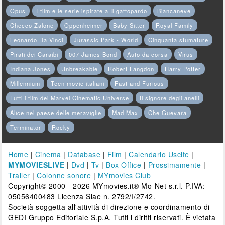
Opus
I film e le serie ispirate a Il gattopardo
Biancaneve
Checco Zalone
Oppenheimer
Baby Sitter
Royal Family
Leonardo Da Vinci
Jurassic Park - World
Cinquanta sfumature
Pirati dei Caraibi
007 James Bond
Auto da corsa
Virus
Indiana Jones
Unbreakable
Robert Langdon
Harry Potter
Millennium
Teen movie italiani
Fast and Furious
Tutti i film del Marvel Cinematic Universe
Il signore degli anelli
Alice nel paese delle meraviglie
Mad Max
Che Guevara
Terminator
Rocky
Home
|
Cinema
|
Database
|
Film
|
Calendario Uscite
|
MYMOVIESLIVE
|
Dvd
|
Tv
|
Box Office
|
Prossimamente
|
Trailer
|
Colonne sonore
|
MYmovies Club
Copyright© 2000 - 2026 MYmovies.it® Mo-Net s.r.l. P.IVA:
05056400483 Licenza Siae n. 2792/I/2742.
Società soggetta all'attività di direzione e coordinamento di
GEDI Gruppo Editoriale S.p.A. Tutti i diritti riservati. È vietata