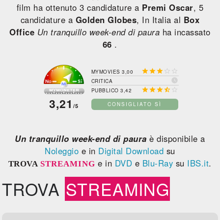
film ha ottenuto 3 candidature a
Premi Oscar
, 5
candidature a
Golden Globes
, In Italia al
Box
Office
Un tranquillo week-end di paura
ha incassato
66
.





MYMOVIES 3,00

CRITICA





PUBBLICO 3,42
3,21
CONSIGLIATO SÌ
/5
Un tranquillo week-end di paura
è disponibile a
Noleggio
e in
Digital Download
su
e in
DVD
e
Blu-Ray
su
IBS.it
.
TROVA
STREAMING
TROVA
STREAMING