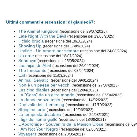
Ultimi commenti e recensioni di gianleo67:
The Animal Kingdom
(recensione del 29/07/2025)
Late Night With the Devil
(recensione del 19/03/2025)
Il cielo brucia
(recensione del 10/10/2024)
Showing Up
(recensione del 17/09/2024)
Undine - Un amore per sempre
(recensione del 24/08/2024)
Un eroe
(recensione del 18/07/2024)
Sundown
(recensione del 25/05/2024)
Las hijas de Abril
(recensione del 26/04/2024)
The Innocents
(recensione del 08/04/2024)
Exil
(recensione del 11/03/2024)
Animali Selvatici
(recensione del 09/01/2024)
Non è un paese per vecchi
(recensione del 27/07/2023)
Les cinq diables
(recensione del 12/04/2023)
La "Cosa" da un altro mondo
(recensione del 06/04/2023)
La donna senza testa
(recensione del 14/02/2023)
Due volte lei - Lemming
(recensione del 17/10/2022)
Stringimi forte
(recensione del 19/06/2022)
La tempesta di sabbia
(recensione del 29/08/2021)
I figli del fiume giallo
(recensione del 18/08/2021)
L'Apollonide - Souvenirs de la Maison Close
(recensione del 09
I Am Not Your Negro
(recensione del 02/06/2021)
Voyagers
(recensione del 20/05/2021)