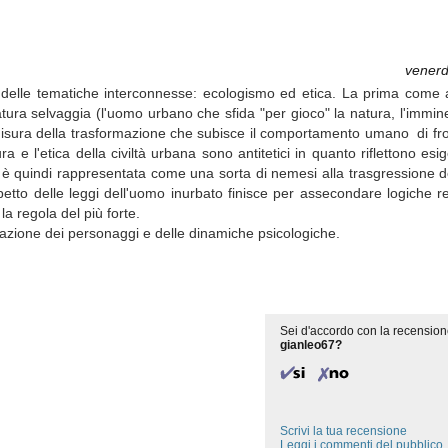
venerd
o delle tematiche interconnesse: ecologismo ed etica. La prima come 
 natura selvaggia (l'uomo urbano che sfida "per gioco" la natura, l'immin
isura della trasformazione che subisce il comportamento umano di fro
a e l'etica della civiltà urbana sono antitetici in quanto riflettono esi
 è quindi rappresentata come una sorta di nemesi alla trasgressione de
petto delle leggi dell'uomo inurbato finisce per assecondare logiche re
la regola del più forte.
azione dei personaggi e delle dinamiche psicologiche.
Sei d'accordo con la recension
gianleo67?
Scrivi la tua recensione
Leggi i commenti del pubblico