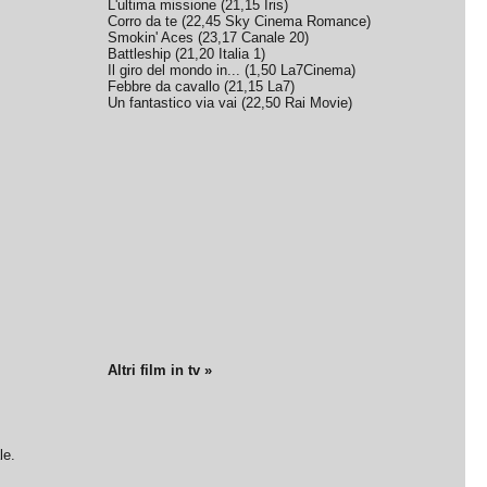
L'ultima missione
(
21,15
Iris
)
Corro da te
(
22,45
Sky Cinema Romance
)
Smokin' Aces
(
23,17
Canale 20
)
Battleship
(
21,20
Italia 1
)
Il giro del mondo in...
(
1,50
La7Cinema
)
Febbre da cavallo
(
21,15
La7
)
Un fantastico via vai
(
22,50
Rai Movie
)
Altri film in tv »
le.