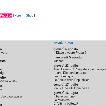
Pubblico
|
Forum
|
Shop
|
Novità in dvd
to
giovedì 6 agosto
e vere
Il Diavolo veste Prada 2
mercoledì 5 agosto
osto
Michael
giovedì 23 luglio
io
The Drama - Un Segreto è per Sempr
tigo
... che Dio perdona a tutti
Los Domingos
glio
Le Aquile della Repubblica
rand New Day
venerdì 17 luglio
io
Idoli - Fino all'ultima corsa
ia
giovedì 16 luglio
ubo dagli abissi
Il bene comune
Lo straniero
È l'ultima battuta?
io