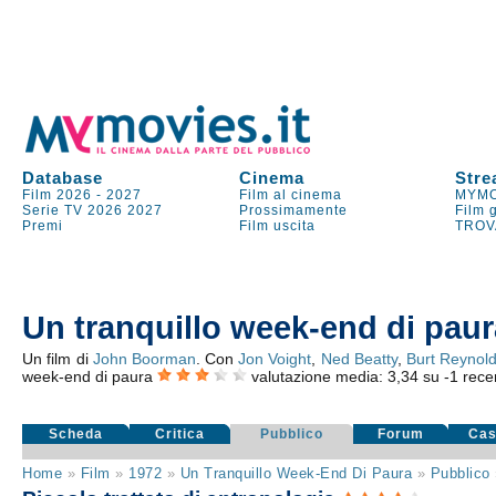
Database
Cinema
Stre
Film 2026
-
2027
Film al cinema
MYMO
Serie TV
2026
2027
Prossimamente
Film 
Premi
Film uscita
TROV
Un tranquillo week-end di paur
Un film di
John Boorman
. Con
Jon Voight
,
Ned Beatty
,
Burt Reynol
week-end di paura
valutazione media:
3,34
su
-1
recen
Scheda
Critica
Pubblico
Forum
Cas
Home
»
Film
»
1972
»
Un Tranquillo Week-End Di Paura
»
Pubblico