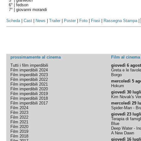
5° |
gianleo67
6° |
fedson
7° |
giovanni morandi
Scheda
|
Cast
|
News
|
Trailer
|
Poster
|
Foto
|
Frasi
|
Rassegna Stampa
|
prossimamente al cinema
Film al cinema
Tutti i film imperdibili
giovedì 6 agos
Film imperdibili 2024
Greta e le favol
Film imperdibili 2023
Borgo
Film imperdibili 2022
mercoledì 5 ag
Film imperdibili 2021
Hokum
Film imperdibili 2020
giovedì 30 lugl
Film imperdibili 2019
Kim Novak's Ver
Film imperdibili 2018
Film imperdibili 2017
mercoledì 29 lu
Film 2024
Spider-Man - B
Film 2023
giovedì 23 lugl
Film 2022
Terapia di famigl
Film 2021
Blue
Film 2020
Deep Water - Inc
Film 2019
A New Dawn
Film 2018
giovedì 16 lugl
Film 2017