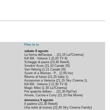
Film in tv
sabato 8 agosto
La forma dell'acqua ...
(
21,15
La7Cinema
)
Kill Bill - Volume 1
(
0,20
TV 8
)
Schegge di paura
(
23,45
Rete4
)
Smokin' Aces
(
21,10
Canale 20
)
Van Helsing
(
1,21
Canale 20
)
e
Scent of a Woman - P...
(
2,00
Iris
)
Ritorno al futuro
(
21,25
Italia 1
)
Assassinio a Venezia
(
21,15
Sky Cinema 1
)
Kill Bill - Volume 2
(
2,30
TV 8
)
Magic Mike
(
1,30
La7Cinema
)
Per qualche dollaro ...
(
21,30
RaiTre
)
Amore, Cucina e Curry
(
21,10
Rai Movie
)
domenica 9 agosto
Il padrino
(
21,30
Rete4
)
Una notte al museo
(
22,40
Sky Cinema Family
)