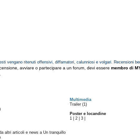
esti vengano ritenuti offensivi, diffamatori, calunniosi e volgari. Recensioni be
ecensione, avviare o partecipare a un forum, devi essere
membro di M
.
Multimedia
Trailer (1)
)
Poster e locandine
1
|
2
|
3
|
da altri articoli e news a Un tranquillo
a