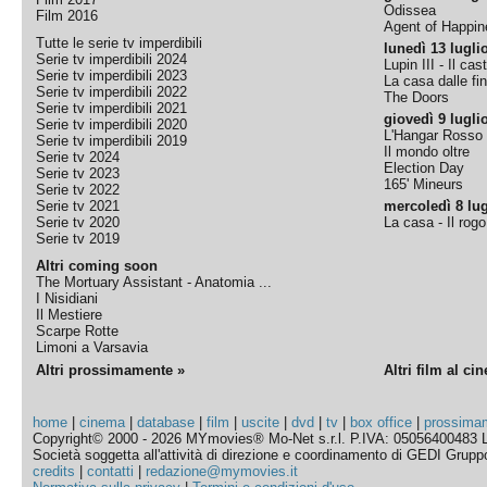
Odissea
Film 2016
Agent of Happine
Tutte le serie tv imperdibili
lunedì 13 lugli
Serie tv imperdibili 2024
Lupin III - Il cas
Serie tv imperdibili 2023
La casa dalle fi
Serie tv imperdibili 2022
The Doors
Serie tv imperdibili 2021
giovedì 9 lugli
Serie tv imperdibili 2020
L'Hangar Rosso
Serie tv imperdibili 2019
Il mondo oltre
Serie tv 2024
Election Day
Serie tv 2023
165' Mineurs
Serie tv 2022
Serie tv 2021
mercoledì 8 lug
Serie tv 2020
La casa - Il rog
Serie tv 2019
Altri coming soon
The Mortuary Assistant - Anatomia ...
I Nisidiani
Il Mestiere
Scarpe Rotte
Limoni a Varsavia
Altri prossimamente »
Altri film al ci
home
|
cinema
|
database
|
film
|
uscite
|
dvd
|
tv
|
box office
|
prossima
Copyright© 2000 - 2026 MYmovies® Mo-Net s.r.l. P.IVA: 05056400483 L
Società soggetta all'attività di direzione e coordinamento di GEDI Gruppo E
credits
|
contatti
|
redazione@mymovies.it