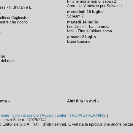
Finchè morte non ci separi 2
Arco - Un'Amicizia per Salvare il ...
ss - Il Bhutan e l...
mercoledì 15 luglio
o
Scream 7
tello di Cagliostro
nestre che ridono
martedì 14 luglio
Lee Cronin - La mummia
Idoli - Fino all'ultima corsa
o
giovedì 2 luglio
Buen Camino
lio
o del male
nema »
Altri film in dvd »
mente
|
colonne sonore
|
Accedi
|
trailer
|
TROVASTREAMING
|
icenza Siae n. 2792/I/2742.
ditoriale S.p.A. Tutti i diritti riservati. È vietata la riproduzione anche parzia