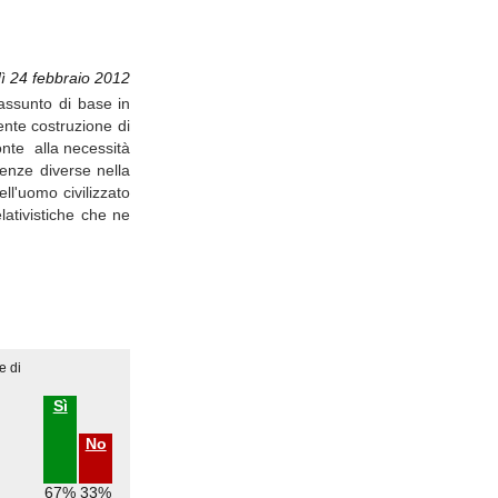
ì 24 febbraio 2012
assunto di base in
ente costruzione di
nte alla necessità
genze diverse nella
ll'uomo civilizzato
lativistiche che ne
e di
Sì
No
67%
33%