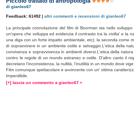
Piccolo trattato di antropologia
di gianleo67
Feedback: 61492 |
altri commenti e recensioni di gianleo67
La principale connotazione del film di Boorman sta nello svilupp
un'opera che sviluppa ed evidenzia il contrasto tra la civilta' e la
una diga con un forte impatto ambientale, etc); la seconda come m
di sopravvivere in un ambiente ostile e selvaggio.L'etica della natur
convivenza e sopravvivenza in ambienti diversi.L'etica della natura
contro le regole di un mondo estraneo e ostile. D'altro canto il ris
decretano l'inconsistenza, la nullità, l'inutilità in un mondo dove vige 
Film comunque spettacolare e avvincente con un' ottima caratterizz
Imperdibile.
[+] lascia un commento a gianleo67 »