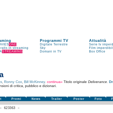
aming
Programmi TV
Attualità
VIES
ONE
Digitale Terrestre
Serie tv imperd
gratis in streaming
Sky
Film imperdibi
A
STREAMING
Domani in TV
Box Office
a
ds
,
Ronny Cox
,
Bill McKinney
.
continua»
Titolo originale
Deliverance
.
D
sioni di critica, pubblico e dizionari.
t
Premi
News
Trailer
Poster
Foto
F
»
623363
»