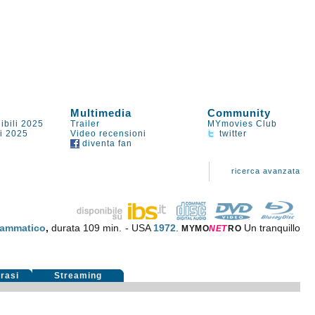
Multimedia
Community
ibili 2025
Trailer
MYmovies Club
li 2025
Video recensioni
twitter
diventa fan
ricerca avanzata
rammatico
,
durata 109 min. - USA
1972
.
Un tranquillo
MYMO
NE
T
RO
rasi
Streaming