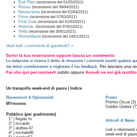
Exit Plan
(recensione del 01/05/2021)
Rosso
(recensione del 09/04/2021)
Nocturama
(recensione del 02/04/2021)
Fiore
(recensione del 07/03/2021)
First Cow
(recensione del 01/03/2021)
Antonia.
(recensione del 07/02/2021)
Yella
(recensione del 30/01/2021)
Nomadland
(recensione del 24/01/2021)
Vedi tutti i commenti di gianleo67 »
Scrivi la tua recensione oppure lascia un commento
La redazione si riserva il diritto di rimuovere i commenti inseriti qualora qu
Per lasciare una r
dai lettori contribuiranno a migliorare il tuo feedback.
Fai clic qui per iscriverti
subito oppure
Accedi se sei già iscritto
Un tranquillo week-end di paura | Indice
Recensioni & Opinionisti
Premi
Premio Oscar
(3)
MYmovies
Golden Globes
(7
Pubblico (per gradimento)
1° |
flegiàs tn
Articoli & News
2° |
riccardo
3° |
andrea 47
Link e riferimenti 
4° |
michele95
week-end di paur