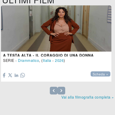
A TESTA ALTA - IL CORAGGIO DI UNA DONNA
SERIE -
Drammatico
, (
Italia
-
2026
)

Scheda »
Vai alla filmografia completa »