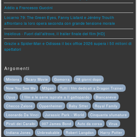
Addio a Francesco Guccini
Locarno 79: The Green Eyes, Fanny Liatard e Jérémy Trouilh
affrontano la loro opera seconda con grande tensione morale
Insidious - Fuori dall'altrove, il trailer finale del film [HD]
Grazie a Spider-Man e Odissea il box office 2026 supera i 50 milioni di
spettatori
Argomenti
Minions
Scary Movie
Gomorra
28 giorni dopo
Now You See Me
M3gan
Tutti i film dedicati a Dragon Trainer
Opus
I film e le serie ispirate a Il gattopardo
Biancaneve
Checco Zalone
Oppenheimer
Baby Sitter
Royal Family
Leonardo Da Vinci
Jurassic Park - World
Cinquanta sfumature
Pirati dei Caraibi
007 James Bond
Auto da corsa
Virus
Indiana Jones
Unbreakable
Robert Langdon
Harry Potter