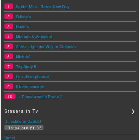
1
Spider-Man - Brand New Day
2
Odissea
3
Hokum
4
Minions & Monsters
5
Ateez: Light the Way in Cinemas
6
Michael
7
Toy Story 5
8
Le città di pianura
9
Il bene comune
10
Il Diavolo veste Prada 2
Stasera in Tv
❯
Un'estate ai Caraibi
Rete4 ore 21.35
Beast