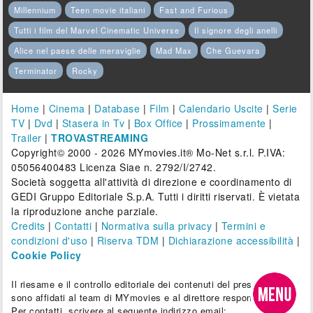
Millennium
Teen movie italiani
Fast and Furious
Tutti i film del Marvel Cinematic Universe
Il signore degli anelli
Alice nel paese delle meraviglie
Mad Max
Che Guevara
Terminator
Rocky
Home
|
Cinema
|
Database
|
Film
|
Calendario Uscite
|
Serie
TV
|
Dvd
|
Stasera in Tv
|
Box Office
|
Prossimamente
|
Trailer
|
TROVASTREAMING
Copyright© 2000 - 2026 MYmovies.it® Mo-Net s.r.l. P.IVA:
05056400483 Licenza Siae n. 2792/I/2742.
Società soggetta all'attività di direzione e coordinamento di
GEDI Gruppo Editoriale S.p.A. Tutti i diritti riservati. È vietata
la riproduzione anche parziale.
Credits
|
Contatti
|
Normativa sulla privacy
|
Termini e
condizioni d'uso
|
Riserva TDM
|
Dichiarazione accessibilità
|
Cookie Policy
Il riesame e il controllo editoriale dei contenuti del presente sito
sono affidati al team di MYmovies e al direttore responsabile.
Per contatti, scrivere al seguente indirizzo email: