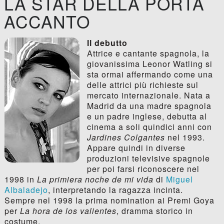
LA STAR DELLA PORTA
ACCANTO
Il debutto
Attrice e cantante spagnola, la
giovanissima Leonor Watling si
sta ormai affermando come una
delle attrici più richieste sul
mercato internazionale. Nata a
Madrid da una madre spagnola
e un padre inglese, debutta al
cinema a soli quindici anni con
Jardines Colgantes
nel 1993.
Appare quindi in diverse
produzioni televisive spagnole
per poi farsi riconoscere nel
1998 in
La primiera noche de mi vida
di
Miguel
Albaladejo
, interpretando la ragazza incinta.
Sempre nel 1998 la prima nomination ai Premi Goya
per
La hora de los valientes
, dramma storico in
costume.