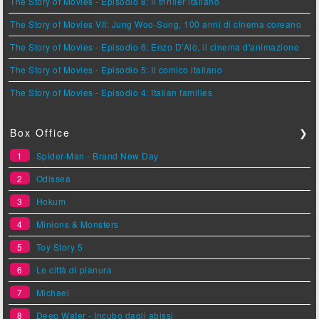
The Story of Movies - Episodio 8: Il thriller italiano
The Story of Movies VII: Jung Woo-Sung, 100 anni di cinema coreano
The Story of Movies - Episodio 6: Enzo D'Alò, il cinema d'animazione
The Story of Movies - Episodio 5: Il comico italiano
The Story of Movies - Episodio 4: Italian families
Box Office
❯
1
Spider-Man - Brand New Day
2
Odissea
3
Hokum
4
Minions & Monsters
5
Toy Story 5
6
Le città di pianura
7
Michael
8
Deep Water - Incubo dagli abissi