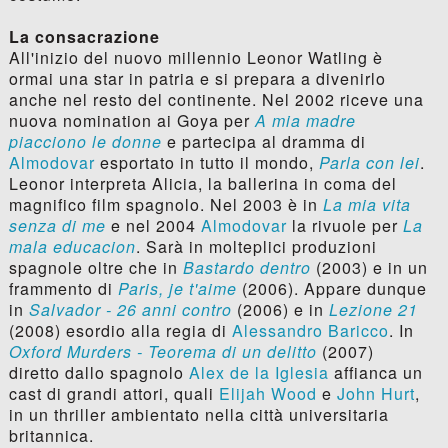
La consacrazione
All'inizio del nuovo millennio Leonor Watling è
ormai una star in patria e si prepara a divenirlo
anche nel resto del continente. Nel 2002 riceve una
nuova nomination ai Goya per
A mia madre
piacciono le donne
e partecipa al dramma di
Almodovar
esportato in tutto il mondo,
Parla con lei
.
Leonor interpreta Alicia, la ballerina in coma del
magnifico film spagnolo. Nel 2003 è in
La mia vita
senza di me
e nel 2004
Almodovar
la rivuole per
La
mala educacion
. Sarà in molteplici produzioni
spagnole oltre che in
Bastardo dentro
(2003) e in un
frammento di
Paris, je t'aime
(2006). Appare dunque
in
Salvador - 26 anni contro
(2006) e in
Lezione 21
(2008) esordio alla regia di
Alessandro Baricco
. In
Oxford Murders - Teorema di un delitto
(2007)
diretto dallo spagnolo
Alex de la Iglesia
affianca un
cast di grandi attori, quali
Elijah Wood
e
John Hurt
,
in un thriller ambientato nella città universitaria
britannica.