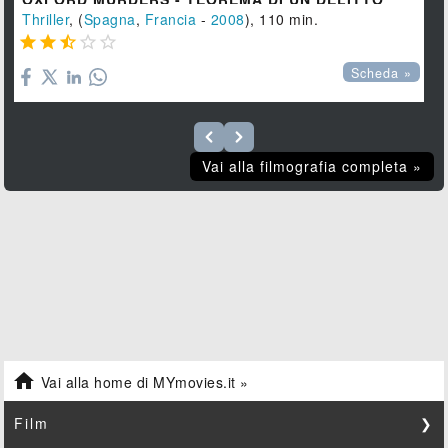
Thriller
, (
Spagna
,
Francia
-
2008
), 110 min.





Scheda »
Vai alla filmografia completa »

Vai alla home di MYmovies.it »
Film
❯