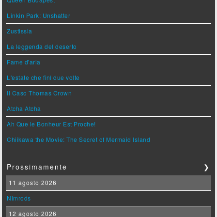
Linkin Park: Unshatter
Zustissia
La leggenda del deserto
Fame d'aria
L'estate che finì due volte
Il Caso Thomas Crown
Atcha Atcha
Ah Que le Bonheur Est Proche!
Chiikawa the Movie: The Secret of Mermaid Island
Prossimamente
❯
11 agosto 2026
Nimrods
12 agosto 2026