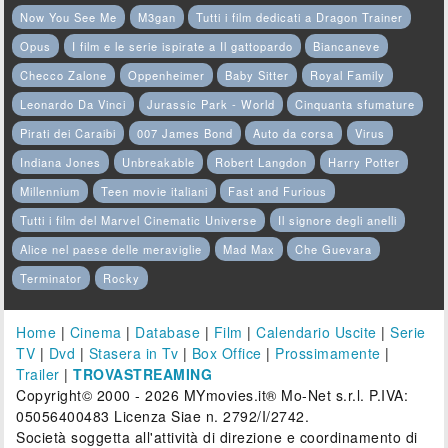
Now You See Me
M3gan
Tutti i film dedicati a Dragon Trainer
Opus
I film e le serie ispirate a Il gattopardo
Biancaneve
Checco Zalone
Oppenheimer
Baby Sitter
Royal Family
Leonardo Da Vinci
Jurassic Park - World
Cinquanta sfumature
Pirati dei Caraibi
007 James Bond
Auto da corsa
Virus
Indiana Jones
Unbreakable
Robert Langdon
Harry Potter
Millennium
Teen movie italiani
Fast and Furious
Tutti i film del Marvel Cinematic Universe
Il signore degli anelli
Alice nel paese delle meraviglie
Mad Max
Che Guevara
Terminator
Rocky
Home
|
Cinema
|
Database
|
Film
|
Calendario Uscite
|
Serie
TV
|
Dvd
|
Stasera in Tv
|
Box Office
|
Prossimamente
|
Trailer
|
TROVASTREAMING
Copyright© 2000 - 2026 MYmovies.it® Mo-Net s.r.l. P.IVA:
05056400483 Licenza Siae n. 2792/I/2742.
Società soggetta all'attività di direzione e coordinamento di