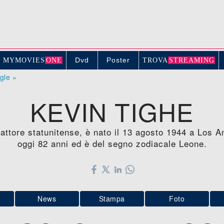
Dvd
Poster
MYMOVIE
S
ONE
TROV
A
STREAMING
ogle »
KEVIN TIGHE
attore statunitense, è nato il 13 agosto 1944 a Los A
oggi 82 anni ed è del segno zodiacale Leone.
News
Stampa
Foto