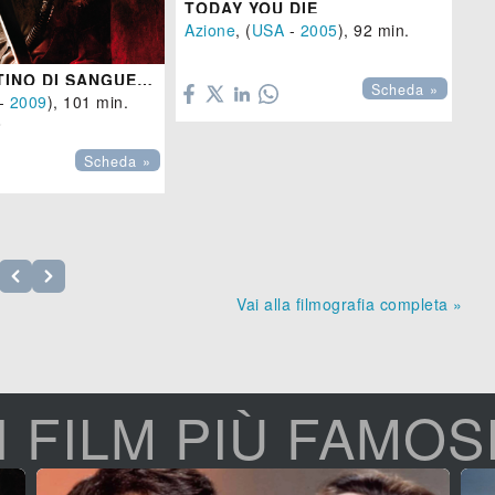
TODAY YOU DIE
N
Azione
, (
USA
-
2005
), 92 min.
SE


SAN VALENTINO DI SANGUE 3D
Scheda »
-
2009
), 101 min.

Scheda »
Vai alla filmografia completa »
I FILM PIÙ FAMOS