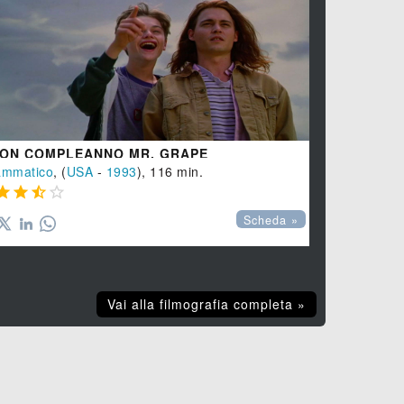
ON COMPLEANNO MR. GRAPE
IL DURO D
ammatico
, (
USA
-
1993
), 116 min.
Drammatico
,








Scheda »
Vai alla filmografia completa »