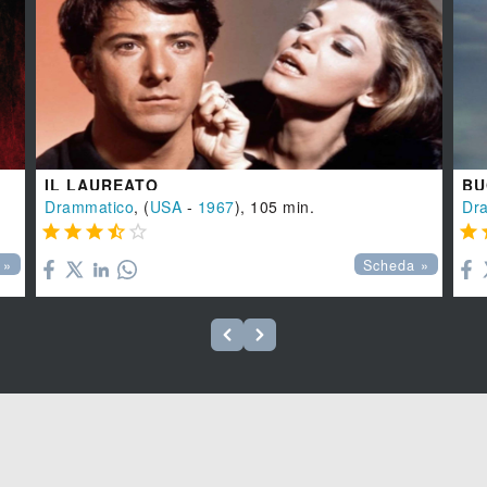
IL LAUREATO
BU
Drammatico
, (
USA
-
1967
), 105 min.
Dr






 »
Scheda »