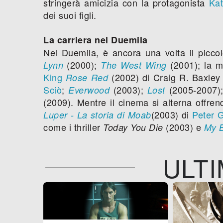
stringerà amicizia con la protagonista
Ka
dei suoi figli.
La carriera nel Duemila
Nel Duemila, è ancora una volta il picco
(2000);
(2001); la m
Lynn
The West Wing
King
(2002) di Craig R. Baxle
Rose Red
Sciò
;
(2003);
(2005-2007)
Everwood
Lost
(2009). Mentre il cinema si alterna offren
(2003) di
Peter 
Luper - La storia di Moab
come i thriller
(2003) e
Today You Die
My B
ULTI