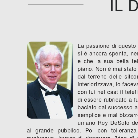
IL 
La passione di questo g
si è ancora spenta, ne
e che la sua bella tel
piano. Non è mai stato 
dal terreno delle sit
interiorizzava, lo face
con lui nel cast il tel
di essere rubricato a 
baciato dal successo a 
semplice e mai bizzar
umano Roy DeSoto del
al grande pubblico. Poi con tolleranz
qualunque, invece di rincorrere l'idea d