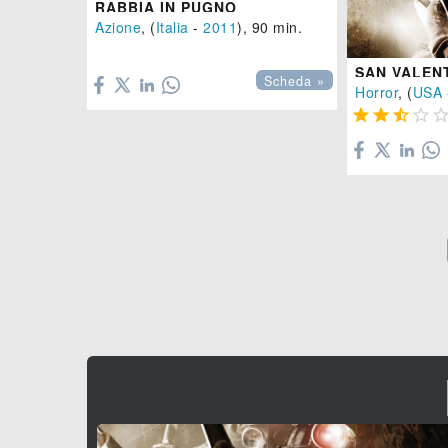
RABBIA IN PUGNO
Azione
, (
Italia
-
2011
), 90 min.

Scheda »
Horror
, (
USA



