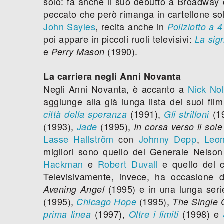
solo: fa anche il suo debutto a Broadway 
peccato che però rimanga in cartellone so
John Sayles
, recita anche in
Poliziotto a 
poi appare in piccoli ruoli televisivi:
La sign
e
(1990).
Perry Mason
La carriera negli Anni Novanta
Negli Anni Novanta, è accanto a
Nick Nol
aggiunge alla già lunga lista dei suoi film
(1991),
(1
città della speranza
Gli strilloni
(1993),
(1995),
Jade
In corsa verso il sole
Lasse Hallström
con
Johnny Depp
,
Leon
migliori sono quello del Generale Nelso
Hackman
e
Robert Duvall
e quello del 
Televisivamente, invece, ha occasione 
(1995) e in una lunga serie
Avening Angel
(1995),
(1995),
Chicago Hope
The Single
(1997),
(1998) e
prima linea
Oltre i limiti