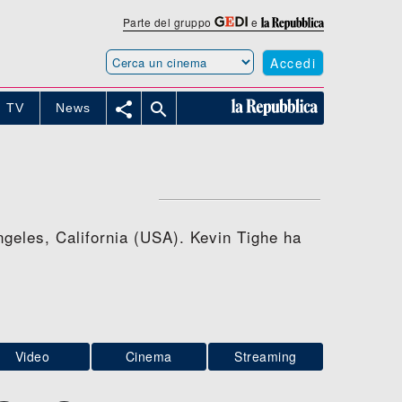
Parte del gruppo
e
Accedi


TV
News
ngeles, California (USA). Kevin Tighe ha
Video
Cinema
Streaming