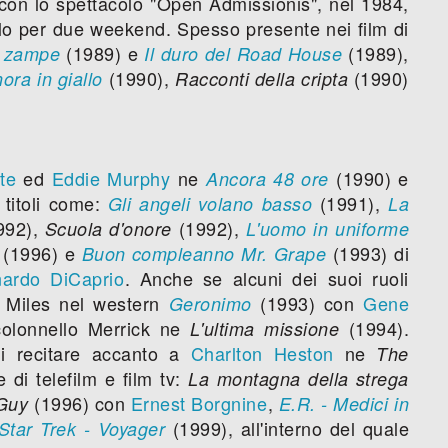
con lo spettacolo "Open Admissionis", nel 1984,
lo per due weekend. Spesso presente nei film di
(1989) e
(1989),
4 zampe
Il duro del Road House
(1990),
(1990)
ora in giallo
Racconti della cripta
te
ed
Eddie Murphy
ne
(1990) e
Ancora 48 ore
 titoli come:
(1991),
Gli angeli volano basso
La
992),
(1992),
Scuola d'onore
L'uomo in uniforme
(1996) e
(1993) di
Buon compleanno Mr. Grape
ardo DiCaprio
. Anche se alcuni dei suoi ruoli
n Miles nel western
(1993) con
Gene
Geronimo
colonnello Merrick ne
(1994).
L'ultima missione
di recitare accanto a
Charlton Heston
ne
The
 di telefilm e film tv:
La montagna della strega
(1996) con
Ernest Borgnine
,
 Guy
E.R. - Medici in
(1999), all'interno del quale
Star Trek - Voyager