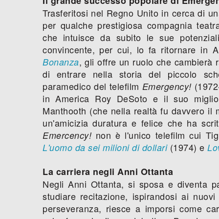
Il grande successo popolare di Emerge
Trasferitosi nel Regno Unito in cerca di un
per qualche prestigiosa compagnia teatr
che intuisce da subito le sue potenzia
convincente, per cui, lo fa ritornare in
, gli offre un ruolo che cambierà 
Bonanza
di entrare nella storia del piccolo s
paramedico del telefilm
(1972-
Emergency!
in America Roy DeSoto e il suo miglio
Manthooth (che nella realtà fu davvero il 
un'amicizia duratura e felice che ha scri
non è l'unico telefilm cui Ti
Emercency!
(1974) e
L'uomo da sei milioni di dollari
Lo
La carriera negli Anni Ottanta
Negli Anni Ottanta, si sposa e diventa pad
studiare recitazione, ispirandosi ai nuov
perseveranza, riesce a imporsi come cara