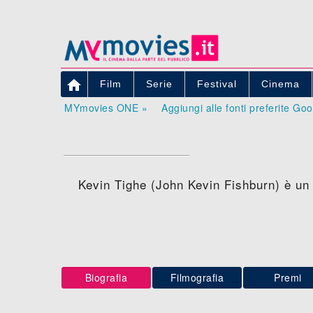

Film
Serie
Festival
Cinema
MYmovies ONE »
Aggiungi alle fonti preferite Go
Kevin Tighe (John Kevin Fishburn) è un 
Biografia
Filmografia
Premi