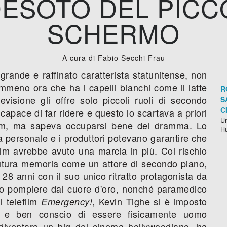
DESOTO DEL PIC
SCHERMO
A cura di Fabio Secchi Frau
rande e raffinato caratterista statunitense, non
mmeno ora che ha i capelli bianchi come il latte
R
evisione gli offre solo piccoli ruoli di secondo
S
C
capace di far ridere e questo lo scartava a priori
Un
com, ma sapeva occuparsi bene del dramma. Lo
H
va personale e i produttori potevano garantire che
efilm avrebbe avuto una marcia in più. Col rischio
futura memoria come un attore di secondo piano,
28 anni con il suo unico ritratto protagonista da
ro pompiere dal cuore d'oro, nonché paramedico
 telefilm
, Kevin Tighe si è imposto
Emergency!
a e ben conscio di essere fisicamente uomo
i diventare un big del cinema hollywoodiano, ha