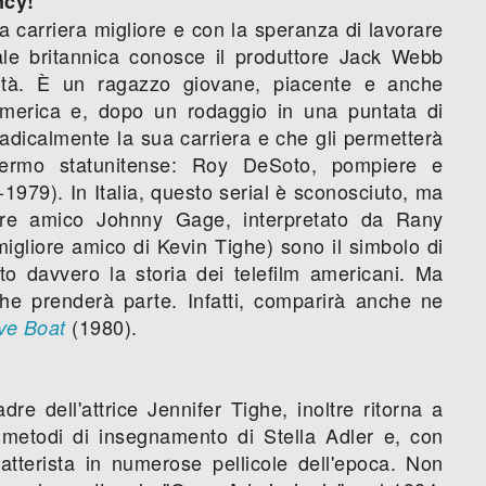
ncy!
a carriera migliore e con la speranza di lavorare
ale britannica conosce il produttore Jack Webb
lità. È un ragazzo giovane, piacente e anche
 America e, dopo un rodaggio in una puntata di
radicalmente la sua carriera e che gli permetterà
chermo statunitense: Roy DeSoto, pompiere e
1979). In Italia, questo serial è sconosciuto, ma
re amico Johnny Gage, interpretato da Rany
migliore amico di Kevin Tighe) sono il simbolo di
tto davvero la storia dei telefilm americani. Ma
ghe prenderà parte. Infatti, comparirà anche ne
(1980).
ve Boat
re dell'attrice Jennifer Tighe, inoltre ritorna a
i metodi di insegnamento di Stella Adler e, con
tterista in numerose pellicole dell'epoca. Non