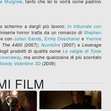
te Mulgrew
, tanto che lei lo vorrà come padrino
lo schermo a dargli più lavoro:
In tribunale con
iniserie horror tratta da un romanzo di
Stephen
y e con
Julian Sands
,
Emily Deschanel
e
Yvonne
;
(2007);
(2007) e
The 4400
Numb3rs
Leverage
dogli prodotti di qualità come
Le valigie di Tulse
Greenaway
, ma anche qualcosina di più scontato
(2009)
loody Valentine 3D
MI FILM