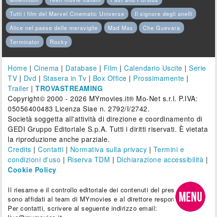
Tutti i film del Marvel Cinematic Universe
Il signore degli anelli
Alice nel paese delle meraviglie
Mad Max
Che Guevara
Terminator
Rocky
Home
|
Cinema
|
Database
|
Film
|
Calendario Uscite
|
Serie
TV
|
Dvd
|
Stasera in Tv
|
Box Office
|
Prossimamente
|
Trailer
|
TROVASTREAMING
Copyright© 2000 - 2026 MYmovies.it® Mo-Net s.r.l. P.IVA:
05056400483 Licenza Siae n. 2792/I/2742.
Società soggetta all'attività di direzione e coordinamento di
GEDI Gruppo Editoriale S.p.A. Tutti i diritti riservati. È vietata
la riproduzione anche parziale.
Credits
|
Contatti
|
Normativa sulla privacy
|
Termini e
condizioni d'uso
|
Riserva TDM
|
Dichiarazione accessibilità
|
Cookie Policy
Il riesame e il controllo editoriale dei contenuti del presente sito
sono affidati al team di MYmovies e al direttore responsabile.
Per contatti, scrivere al seguente indirizzo email: