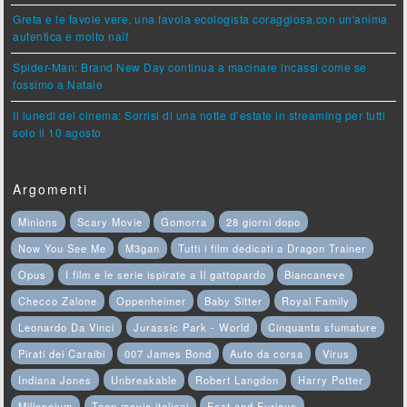
Greta e le favole vere, una favola ecologista coraggiosa,con un'anima
autentica e molto naïf
Spider-Man: Brand New Day continua a macinare incassi come se
fossimo a Natale
Il lunedì del cinema: Sorrisi di una notte d’estate in streaming per tutti
solo il 10 agosto
Argomenti
Minions
Scary Movie
Gomorra
28 giorni dopo
Now You See Me
M3gan
Tutti i film dedicati a Dragon Trainer
Opus
I film e le serie ispirate a Il gattopardo
Biancaneve
Checco Zalone
Oppenheimer
Baby Sitter
Royal Family
Leonardo Da Vinci
Jurassic Park - World
Cinquanta sfumature
Pirati dei Caraibi
007 James Bond
Auto da corsa
Virus
Indiana Jones
Unbreakable
Robert Langdon
Harry Potter
Millennium
Teen movie italiani
Fast and Furious