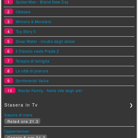
1
Spider-Man - Brand New Day
2
Odissea
3
Minions & Monsters
4
Toy Story 5
5
Deep Water - Incubo dagli abissi
6
Il Diavolo veste Prada 2
7
Terapia di famiglia
8
Le città di pianura
9
Sentimental Value
10
Rental Family - Nelle vite degli altri
Stasera in Tv
❯
Sapore di mare
Rete4 ore 21.3
Oppenheimer
Canale 5 ore 21.2