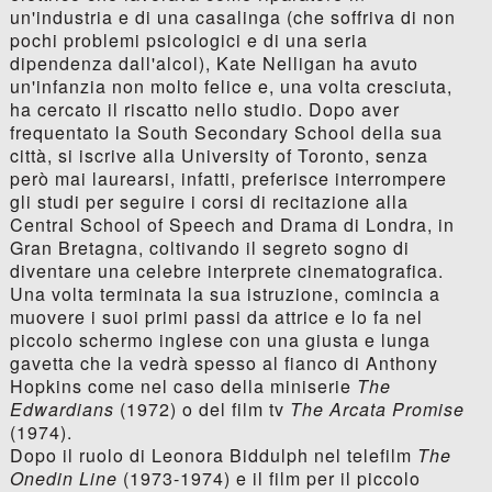
un'industria e di una casalinga (che soffriva di non
pochi problemi psicologici e di una seria
dipendenza dall'alcol), Kate Nelligan ha avuto
un'infanzia non molto felice e, una volta cresciuta,
ha cercato il riscatto nello studio. Dopo aver
frequentato la South Secondary School della sua
città, si iscrive alla University of Toronto, senza
però mai laurearsi, infatti, preferisce interrompere
gli studi per seguire i corsi di recitazione alla
Central School of Speech and Drama di Londra, in
Gran Bretagna, coltivando il segreto sogno di
diventare una celebre interprete cinematografica.
Una volta terminata la sua istruzione, comincia a
muovere i suoi primi passi da attrice e lo fa nel
piccolo schermo inglese con una giusta e lunga
gavetta che la vedrà spesso al fianco di Anthony
Hopkins come nel caso della miniserie
The
Edwardians
(1972) o del film tv
The Arcata Promise
(1974).
Dopo il ruolo di Leonora Biddulph nel telefilm
The
Onedin Line
(1973-1974) e il film per il piccolo