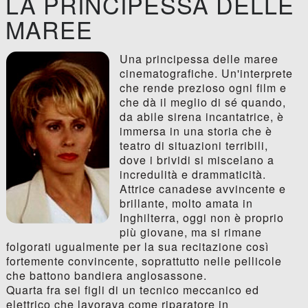
LA PRINCIPESSA DELLE
MAREE
Una principessa delle maree
cinematografiche. Un'interprete
che rende prezioso ogni film e
che dà il meglio di sé quando,
da abile sirena incantatrice, è
immersa in una storia che è
teatro di situazioni terribili,
dove i brividi si miscelano a
incredulità e drammaticità.
Attrice canadese avvincente e
brillante, molto amata in
Inghilterra, oggi non è proprio
più giovane, ma si rimane
folgorati ugualmente per la sua recitazione così
fortemente convincente, soprattutto nelle pellicole
che battono bandiera anglosassone.
Quarta fra sei figli di un tecnico meccanico ed
elettrico che lavorava come riparatore in