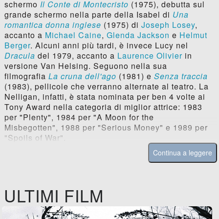
schermo
Il Conte di Montecristo
(1975), debutta sul
grande schermo nella parte della Isabel di
Una
romantica donna inglese
(1975) di
Joseph Losey
,
accanto a
Michael Caine
,
Glenda Jackson
e
Helmut
Berger
. Alcuni anni più tardi, è invece Lucy nel
Dracula
del 1979, accanto a
Laurence Olivier
in
versione Van Helsing. Seguono nella sua
filmografia
La cruna dell'ago
(1981) e
Senza traccia
(1983), pellicole che verranno alternate al teatro. La
Nelligan, infatti, è stata nominata per ben 4 volte ai
Tony Award nella categoria di miglior attrice: 1983
per "Plenty", 1984 per "A Moon for the
Misbegotten", 1988 per "Serious Money" e 1989 per
"Spoils of War".
Continua a leggere
ULTIMI FILM