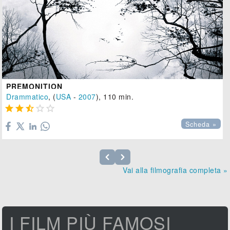
PREMONITION
Drammatico
, (
USA
-
2007
), 110 min.





Scheda »
Vai alla filmografia completa »
I FILM PIÙ FAMOSI