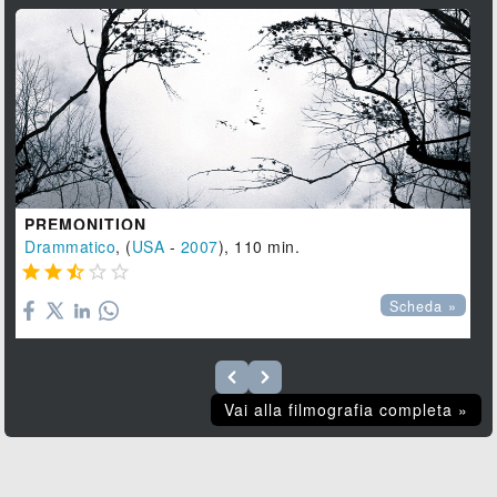
PREMONITION
Drammatico
, (
USA
-
2007
), 110 min.





Scheda »
Vai alla filmografia completa »