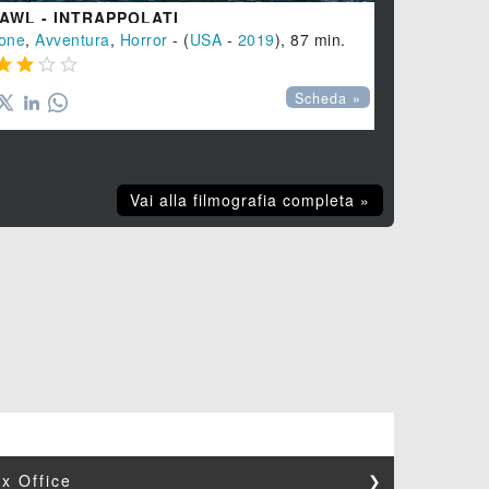
AWL - INTRAPPOLATI
one
,
Avventura
,
Horror
- (
USA
-
2019
), 87 min.




Scheda »
Vai alla filmografia completa »
x Office
❯