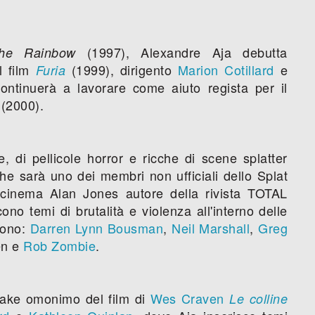
(1997), Alexandre Aja debutta
the Rainbow
l film
(1999), dirigento
Marion Cotillard
e
Furia
ontinuerà a lavorare come aiuto regista per il
(2000).
 di pellicole horror e ricche di scene splatter
he sarà uno dei membri non ufficiali dello Splat
 cinema Alan Jones autore della rivista TOTAL
no temi di brutalità e violenza all'interno delle
sono:
Darren Lynn Bousman
,
Neil Marshall
,
Greg
en e
Rob Zombie
.
make omonimo del film di
Wes Craven
Le colline