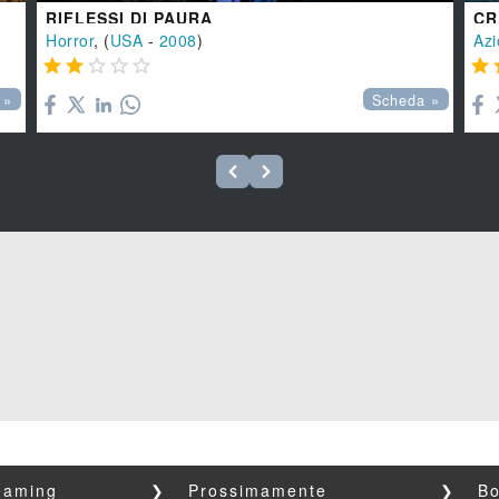
RIFLESSI DI PAURA
CR
Horror
, (
USA
-
2008
)
Azi






 »
Scheda »
reaming
❯
Prossimamente
❯
Bo