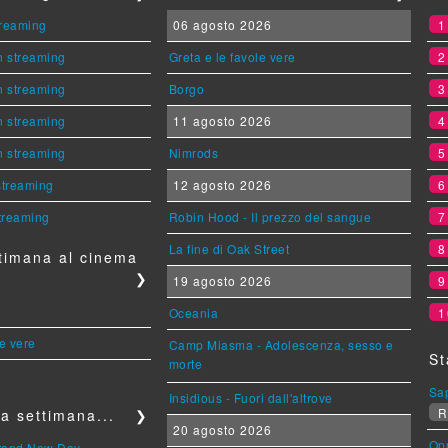
streaming
06 agosto 2026
n streaming
Greta e le favole vere
n streaming
Borgo
n streaming
11 agosto 2026
n streaming
Nimrods
 streaming
12 agosto 2026
streaming
Robin Hood - Il prezzo del sangue
La fine di Oak Street
timana al cinema
❯
19 agosto 2026
Oceania
1
le vere
Camp Miasma - Adolescenza, sesso e
St
morte
Sa
Insidious - Fuori dall'altrove
R
a settimana...
❯
20 agosto 2026
Op
Brand New Day