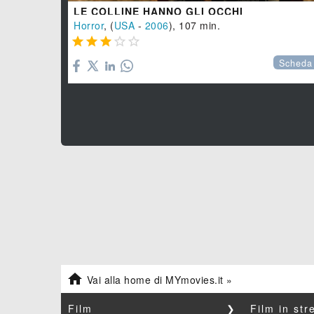
LE COLLINE HANNO GLI OCCHI
Horror
, (
USA
-
2006
), 107 min.





Scheda

Vai alla home di MYmovies.it »
Film
❯
Film in st