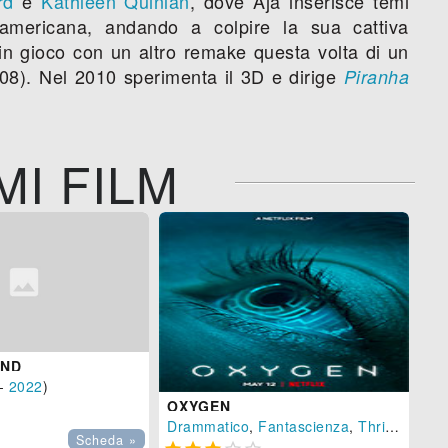
rd
e
Kathleen Quinlan
, dove Aja inserisce temi
à americana, andando a colpire la sua cattiva
 in gioco con un altro remake questa volta di un
08). Nel 2010 sperimenta il 3D e dirige
Piranha
MI FILM
AND
CR
-
2022
)
Az
OXYGEN

Drammatico
,
Fantascienza
,
Thriller
- (
US
Scheda »