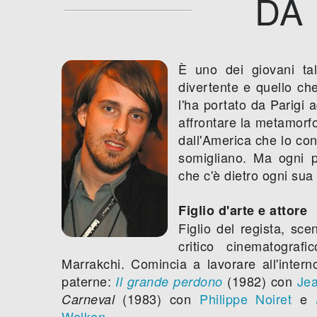
DA
È uno dei giovani tal
divertente e quello che
l'ha portato da Parigi 
affrontare la metamorf
dall'America che lo con
somigliano. Ma ogni p
che c'è dietro ogni sua
Figlio d'arte e attore
Figlio del regista, sc
critico cinematograf
Marrakchi. Comincia a lavorare all'intern
paterne:
(1982) con
Jea
Il grande perdono
(1983) con
Philippe Noiret
e
Carneval
Walken
.