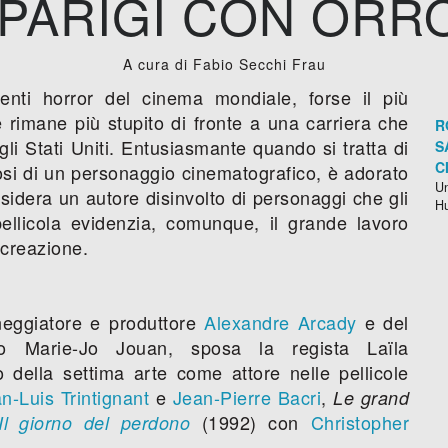
 PARIGI CON ORR
A cura di Fabio Secchi Frau
enti horror del cinema mondiale, forse il più
 rimane più stupito di fronte a una carriera che
R
agli Stati Uniti. Entusiasmante quando si tratta di
S
C
osi di un personaggio cinematografico, è adorato
Un
sidera un autore disinvolto di personaggi che gli
H
ellicola evidenzia, comunque, il grande lavoro
 creazione.
eneggiatore e produttore
Alexandre Arcady
e del
ico Marie-Jo Jouan, sposa la regista Laïla
o della settima arte come attore nelle pellicole
n-Luis Trintignant
e
Jean-Pierre Bacri
,
Le grand
(1992) con
Christopher
Il giorno del perdono