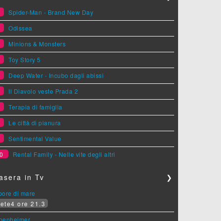
1
Spider-Man - Brand New Day
2
Odissea
3
Minions & Monsters
4
Toy Story 5
5
Deep Water - Incubo dagli abissi
6
Il Diavolo veste Prada 2
7
Terapia di famiglia
8
Le città di pianura
9
Sentimental Value
0
Rental Family - Nelle vite degli altri
asera in Tv
❯
pore di mare
ete4 ore 21.3
penheimer