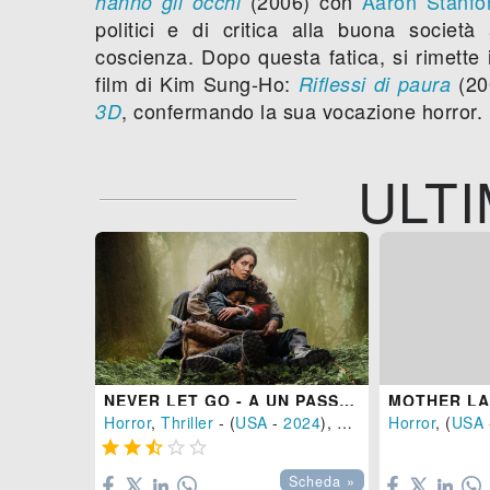
(2006) con
Aaron Stanfo
hanno gli occhi
politici e di critica alla buona societ
coscienza. Dopo questa fatica, si rimette
film di Kim Sung-Ho:
(20
Riflessi di paura
, confermando la sua vocazione horror.
3D
ULTI
NEVER LET GO - A UN PASSO DAL MALE
MOTHER L
Horror
,
Thriller
- (
USA
-
2024
), 101 min.
Horror
, (
USA






Scheda »