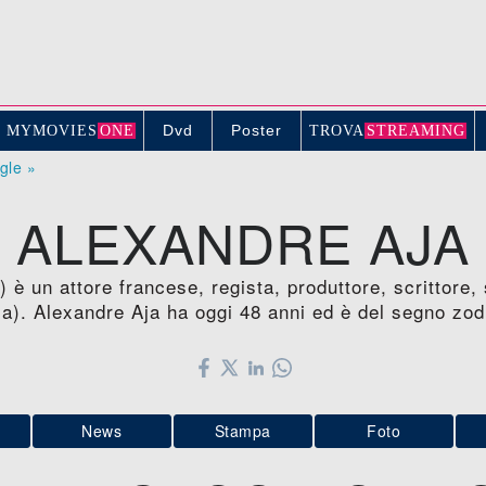
Dvd
Poster
MYMOVIE
S
ONE
TROV
A
STREAMING
ogle »
ALEXANDRE AJA
è un attore francese, regista, produttore, scrittore, 
ia). Alexandre Aja ha oggi 48 anni ed è del segno zo
News
Stampa
Foto