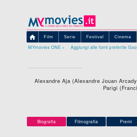

Film
Serie
Festival
Cinema
MYmovies ONE »
Aggiungi alle fonti preferite Go
Alexandre Aja (Alexandre Jouan Arcady) 
Parigi (Franc
Biografia
Filmografia
Premi