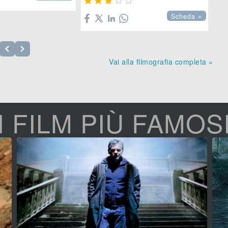





Scheda »
Vai alla filmografia completa »
I FILM PIÙ FAMOS