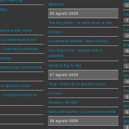
Maldoror
C
rtigo
26 agosto 2026
Can
T
The Dog Stars - Le stelle dopo la fine
Il 
piacere è tutto nostro
Couture
Ir
 Le stelle dopo la fine
La vendetta perfetta - Bear Country
Br
L'alba sulla mietitura
One Night Only - Quando tutto è
R
possibile
omsday
50 
Ghost: 2 Big To Rig
L
cammino per ricominciare
27 agosto 2026
Am
It
Tony - Diario di un giovane cuoco
i un giovane cuoco
Tra
Il Cileno
- La piccola cucina di
S
Sheep in the Box
Mi
Marco Bellocchio - La porta della realtà
S
28 agosto 2026
Mi
S