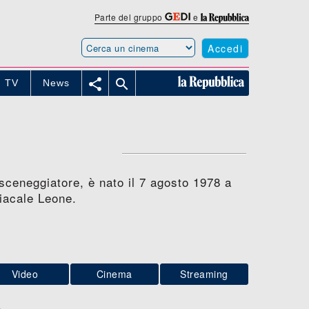
Parte del gruppo
e
Accedi


TV
News
sceneggiatore, è nato il 7 agosto 1978 a
diacale Leone.
Video
Cinema
Streaming