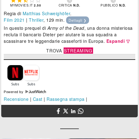







MYMOVIES.IT
2.50
CRITICA
N.D.
PUBBLICO
N.D.
Regia di
Matthias Schweighöfer
.
Film 2021
|
Thriller
, 129 min.
Dettagli ❯
In questo prequel di
Army of the Dead
, una donna misteriosa
recluta il bancario Dieter per aiutare la sua squadra a
scassinare tre leggendarie casseforti in Europa.
Espandi ▽
TROVA
STREAMING
Powered by
Recensione
|
Cast
|
Rassegna stampa
|