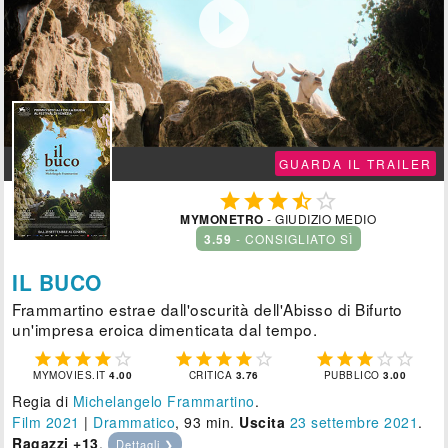

GUARDA IL TRAILER





MYMONETRO
- GIUDIZIO MEDIO
3.59
- CONSIGLIATO SÌ
IL BUCO
Frammartino estrae dall'oscurità dell'Abisso di Bifurto
un'impresa eroica dimenticata dal tempo.















MYMOVIES.IT
4.00
CRITICA
3.76
PUBBLICO
3.00
Regia di
Michelangelo Frammartino
.
Film 2021
|
Drammatico
, 93 min.
Uscita
23
settembre 2021
.
Ragazzi +13
.
Dettagli ❯