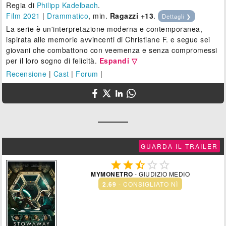
Regia di
Philipp Kadelbach
.
Film 2021
|
Drammatico
, min.
Ragazzi +13
.
Dettagli ❯
La serie è un'interpretazione moderna e contemporanea,
ispirata alle memorie avvincenti di Christiane F. e segue sei
giovani che combattono con veemenza e senza compromessi
per il loro sogno di felicità.
Espandi ▽
Recensione
|
Cast
|
Forum
|
GUARDA IL TRAILER





MYMONETRO
- GIUDIZIO MEDIO
2.69
- CONSIGLIATO NÌ