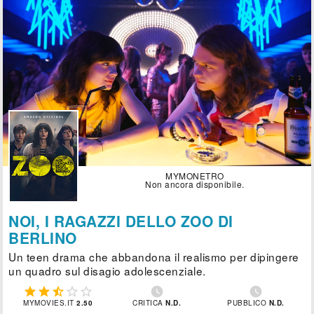
MYMONETRO
Non ancora disponibile.
NOI, I RAGAZZI DELLO ZOO DI
BERLINO
Un teen drama che abbandona il realismo per dipingere
un quadro sul disagio adolescenziale.







MYMOVIES.IT
2.50
CRITICA
N.D.
PUBBLICO
N.D.