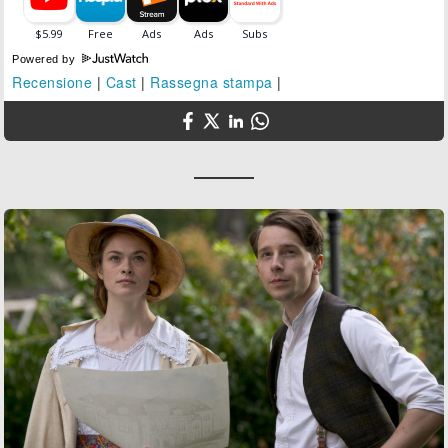
Powered by
Recensione
|
Cast
|
Rassegna stampa
|