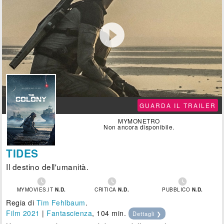

GUARDA IL TRAILER
MYMONETRO
Non ancora disponibile.
TIDES
Il destino dell'umanità.



MYMOVIES.IT
N.D.
CRITICA
N.D.
PUBBLICO
N.D.
Regia di
Tim Fehlbaum
.
Film 2021
|
Fantascienza
, 104 min.
Dettagli ❯