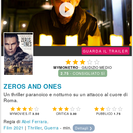

GUARDA IL TRAILER





MYMONETRO
- GIUDIZIO MEDIO
2.75
- CONSIGLIATO SÌ
ZEROS AND ONES
Un thriller paranoico e notturno su un attacco al cuore di
Roma.















MYMOVIES.IT
3.50
CRITICA
3.00
PUBBLICO
1.75
Regia di
Abel Ferrara
.
Film 2021
|
Thriller
,
Guerra
- min.
Dettagli ❯