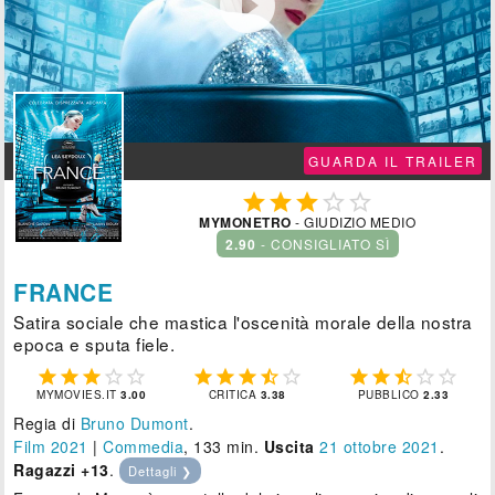

GUARDA IL TRAILER





MYMONETRO
- GIUDIZIO MEDIO
2.90
- CONSIGLIATO SÌ
FRANCE
Satira sociale che mastica l'oscenità morale della nostra
epoca e sputa fiele.















MYMOVIES.IT
3.00
CRITICA
3.38
PUBBLICO
2.33
Regia di
Bruno Dumont
.
Film 2021
|
Commedia
, 133 min.
Uscita
21
ottobre 2021
.
Ragazzi +13
.
Dettagli ❯