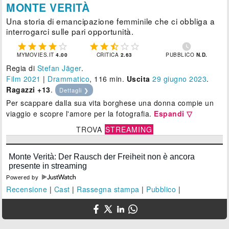
MONTE VERITÀ
Una storia di emancipazione femminile che ci obbliga a
interrogarci sulle pari opportunità.











MYMOVIES.IT
4.00
CRITICA
2.63
PUBBLICO
N.D.
Regia di
Stefan Jäger
.
Film 2021
|
Drammatico
, 116 min.
Uscita
29
giugno 2023
.
Ragazzi +13
.
Dettagli ❯
Per scappare dalla sua vita borghese una donna compie un
viaggio e scopre l'amore per la fotografia.
Espandi ▽
TROVA
STREAMING
Powered by
Recensione
|
Cast
|
Rassegna stampa
|
Pubblico
|