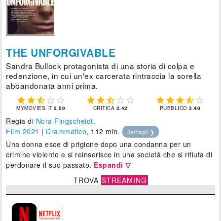
THE UNFORGIVABLE
Sandra Bullock protagonista di una storia di colpa e
redenzione, in cui un'ex carcerata rintraccia la sorella
abbandonata anni prima.















MYMOVIES.IT
2.50
CRITICA
2.42
PUBBLICO
3.40
Regia di
Nora Fingscheidt
.
Film 2021
|
Drammatico
, 112 min.
Dettagli ❯
Una donna esce di prigione dopo una condanna per un
crimine violento e si reinserisce in una società che si rifiuta di
perdonare il suo passato.
Espandi ▽
TROVA
STREAMING