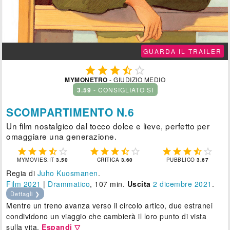
GUARDA IL TRAILER





MYMONETRO
- GIUDIZIO MEDIO
3.59
- CONSIGLIATO SÌ
SCOMPARTIMENTO N.6
Un film nostalgico dal tocco dolce e lieve, perfetto per
omaggiare una generazione.















MYMOVIES.IT
3.50
CRITICA
3.60
PUBBLICO
3.67
Regia di
Juho Kuosmanen
.
Film 2021
|
Drammatico
, 107 min.
Uscita
2
dicembre 2021
.
Dettagli ❯
Mentre un treno avanza verso il circolo artico, due estranei
condividono un viaggio che cambierà il loro punto di vista
sulla vita.
Espandi ▽