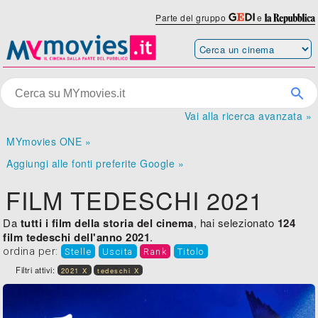
Parte del gruppo
e
Vai alla ricerca avanzata »
MYmovies ONE »
Aggiungi alle fonti preferite Google »
FILM TEDESCHI 2021
Da
tutti i film della storia del cinema
, hai selezionato
124
film tedeschi dell'anno 2021
.
ordina per:
Stelle
Uscita
Rank
Titolo
Filtri attivi:
2021 X
tedeschi X