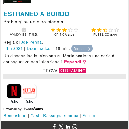
ESTRANEO A BORDO
Problemi su un altro pianeta.











MYMOVIES.IT
N.D.
CRITICA
2.93
PUBBLICO
2.44
Regia di
Joe Penna
.
Film 2021
|
Drammatico
, 116 min.
Dettagli ❯
Un clandestino in missione su Marte scatena una serie di
conseguenze non intenzionali.
Espandi ▽
TROVA
STREAMING
Powered by
Recensione
|
Cast
|
Rassegna stampa
|
Forum
|