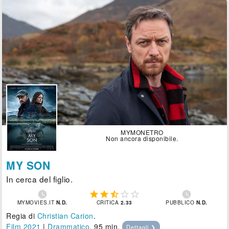
MYMONETRO
Non ancora disponibile.
MY SON
In cerca del figlio.







MYMOVIES.IT
N.D.
CRITICA
2.33
PUBBLICO
N.D.
Regia di
Christian Carion
.
Film 2021
|
Drammatico
, 95 min.
Dettagli ❯