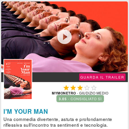

GUARDA IL TRAILER





MYMONETRO
- GIUDIZIO MEDIO
3.05
- CONSIGLIATO SÌ
I'M YOUR MAN
Una commedia divertente, astuta e profondamente
riflessiva sull'incontro tra sentimenti e tecnologia.