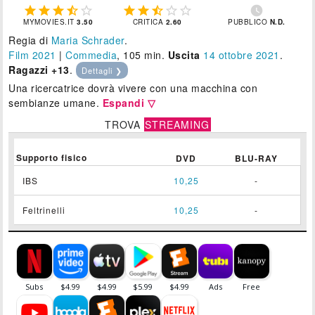











MYMOVIES.IT
3.50
CRITICA
2.60
PUBBLICO
N.D.
Regia di
Maria Schrader
.
Film 2021
|
Commedia
, 105 min.
Uscita
14
ottobre 2021
.
Ragazzi +13
.
Dettagli ❯
Una ricercatrice dovrà vivere con una macchina con
sembianze umane.
Espandi ▽
TROVA
STREAMING
Supporto fisico
DVD
BLU-RAY
IBS
10,25
-
Feltrinelli
10,25
-