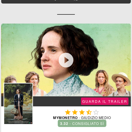

GUARDA IL TRAILER





MYMONETRO
- GIUDIZIO MEDIO
3.32
- CONSIGLIATO SÌ