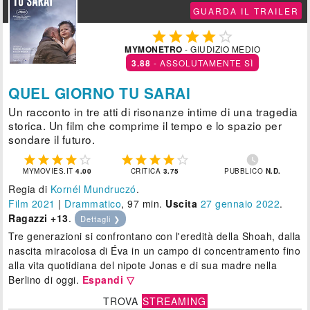
GUARDA IL TRAILER





MYMONETRO
- GIUDIZIO MEDIO
3.88
- ASSOLUTAMENTE SÌ
QUEL GIORNO TU SARAI
Un racconto in tre atti di risonanze intime di una tragedia
storica. Un film che comprime il tempo e lo spazio per
sondare il futuro.











MYMOVIES.IT
4.00
CRITICA
3.75
PUBBLICO
N.D.
Regia di
Kornél Mundruczó
.
Film 2021
|
Drammatico
, 97 min.
Uscita
27
gennaio 2022
.
Ragazzi +13
.
Dettagli ❯
Tre generazioni si confrontano con l'eredità della Shoah, dalla
nascita miracolosa di Éva in un campo di concentramento fino
alla vita quotidiana del nipote Jonas e di sua madre nella
Berlino di oggi.
Espandi ▽
TROVA
STREAMING