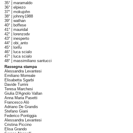
35° |
maramaldo
36° |
elpiezo
37° |
mokujohn
38° |
johnny1988
39° |
wathan
40° |
boffese
41° |
mauridal
42° |
lorenzodv
43° |
inesperto
44° |
obi_anto
45° |
lorifu
46° |
luca scialo
47° |
luca scialo
48° |
massimiliano santucci
Rassegna stampa
Alessandra Levantesi
Emiliano Morreale
Elisabetta Sgarbi
Davide Turrini
Teresa Marchesi
Giulia D'Agnolo Vallan
Anna Maria Pasetti
Francesco Alò
Adriano De Grandis
Stefano Giani
Federico Pontiggia
Alessandra Levantesi
Cristina Piccino
Elisa Grando