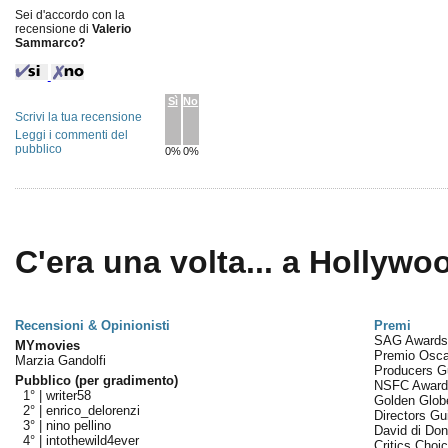
Sei d'accordo con la
recensione di
Valerio
Sammarco?
Sì
No
Scrivi la tua recensione
Leggi i commenti del
pubblico
0%
0%
C'era una volta... a Hollywoo
Recensioni & Opinionisti
Premi
SAG Award
MYmovies
Premio Osc
Marzia Gandolfi
Producers G
Pubblico (per gradimento)
NSFC Awar
1° |
writer58
Golden Glo
2° |
enrico_delorenzi
Directors Gu
3° |
nino pellino
David di Don
4° |
intothewild4ever
Critics Cho