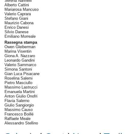
Serena Nannelli
Alberto Cattini
Mariarosa Mancuso
Valerio Caprara
Stefano Giani
Maurizio Cabona
Enrico Danesi
Silvio Danese
Emiliano Morreale
Rassegna stampa
Owen Gleiberman
Marina Visentin
Giona A. Nazzaro
Leonardo Gandini
Valerio Sammarco
Simona Santoni
Gian Luca Pisacane
Roselina Salemi
Pietro Masciullo
Massimo Lastrucci
Emanuela Martini
Anton Giulio Onofri
Flavia Salerno
Giulio Sangiorgio
Massimo Causo
Francesco Boillé
Raffaele Meale
Alessandro Stellino