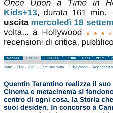
Once Upon a Time in Ho
Kids+13
, durata 161 min.
uscita
mercoledì 18
sette
volta... a Hollywood
recensioni di critica, pubblico
Scheda
Critica
Pubblico
Forum
Cast
Premi
Home
»
Film
»
2019
»
C'era Una Volta... A Hollywood
»
Rassegnast
Quentin Tarantino realizza il suo 
Cinema e metacinema si fondono, 
centro di ogni cosa, la Storia che
suoi desideri. In concorso a Ca