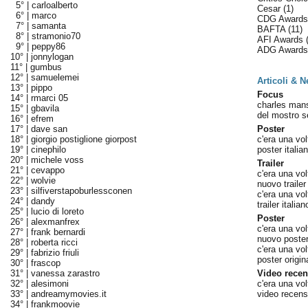
5° |
carloalberto
Cesar
(1)
6° |
marco
CDG Award
7° |
samanta
BAFTA
(11)
8° |
stramonio70
AFI Awards
9° |
peppy86
ADG Award
10° |
jonnylogan
11° |
gumbus
12° |
samuelemei
Articoli & 
13° |
pippo
Focus
14° |
rmarci 05
charles mans
15° |
gbavila
del mostro s
16° |
efrem
17° |
dave san
Poster
18° |
giorgio postiglione giorpost
c'era una vol
19° |
cinephilo
poster italian
20° |
michele voss
Trailer
21° |
cevappo
c'era una vol
22° |
wolvie
nuovo trailer 
23° |
silfiverstapoburlessconen
c'era una vo
24° |
dandy
trailer italia
25° |
lucio di loreto
Poster
26° |
alexmanfrex
c'era una vo
27° |
frank bernardi
nuovo poster 
28° |
roberta ricci
c'era una vol
29° |
fabrizio friuli
poster origin
30° |
frascop
31° |
vanessa zarastro
Video recen
32° |
alesimoni
c'era una vol
33° |
andreamymovies.it
video recens
34° |
frankmoovie