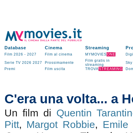
Database
Cinema
Streaming
Pr
Film 2026
-
2027
Film al cinema
MYMOVIES
ONE
Digi
Film gratis in
Serie TV
2026
2027
Prossimamente
Sky
streaming
Premi
Film uscita
TROVA
STREAMING
Dom
C'era una volta... a 
Un film di
Quentin Taranti
Pitt
,
Margot Robbie
,
Emile 