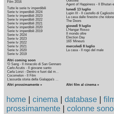
Odissea
Film 2016
Agent of Happiness - Il Bhutan e 
Tutte le serie tv imperdibili
lunedì 13 luglio
Serie tv imperdibili 2024
Lupin III - Il castello di Cagliostr
Serie tv imperdibili 2023
La casa dalle finestre che ridono
Serie tv imperdibili 2022
The Doors
Serie tv imperdibili 2021
giovedì 9 luglio
Serie tv imperdibili 2020
L'Hangar Rosso
Serie tv imperdibili 2019
Il mondo oltre
Serie tv 2024
Election Day
Serie tv 2023
165' Mineurs
Serie tv 2022
Serie tv 2021
mercoledì 8 luglio
Serie tv 2020
La casa - Il rogo del male
Serie tv 2019
Altri coming soon
'O Sang - Il miracolo di San Gennaro
Carlo Acutis - Il giovane santo
Carla Lonzi - Dentro e fuori dal m...
Cocomelon - Il Film
L'assurda storia della Gialappa's ...
Altri prossimamente »
Altri film al cinema »
home
|
cinema
|
database
|
fil
prossimamente
|
colonne sono